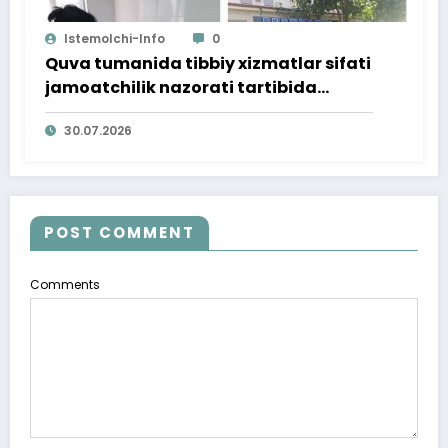
Istemolchi-Info
0
Quva tumanida tibbiy xizmatlar sifati
jamoatchilik nazorati tartibida
o‘rganildi
30.07.2026
POST COMMENT
Comments