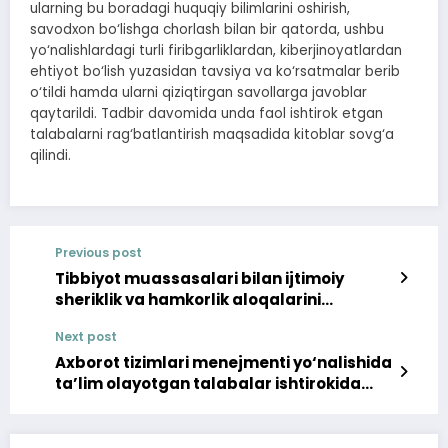
ularning bu boradagi huquqiy bilimlarini oshirish,
savodxon bo‘lishga chorlash bilan bir qatorda, ushbu
yo‘nalishlardagi turli firibgarliklardan, kiberjinoyatlardan
ehtiyot bo‘lish yuzasidan tavsiya va ko‘rsatmalar berib
o‘tildi hamda ularni qiziqtirgan savollarga javoblar
qaytarildi. Tadbir davomida unda faol ishtirok etgan
talabalarni rag‘batlantirish maqsadida kitoblar sovg‘a
qilindi.
Previous post
Tibbiyot muassasalari bilan ijtimoiy
sheriklik va hamkorlik aloqalarini
mustahkamlash yo‘lida
Next post
Axborot tizimlari menejmenti yo‘nalishida
ta’lim olayotgan talabalar ishtirokida
moliyaviy savodxonlik tadbiri o‘tkazildi