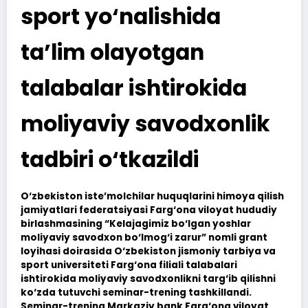
sport yo‘nalishida
ta’lim olayotgan
talabalar ishtirokida
moliyaviy savodxonlik
tadbiri o‘tkazildi
O‘zbekiston iste’molchilar huquqlarini himoya qilish
jamiyatlari federatsiyasi Farg‘ona viloyat hududiy
birlashmasining “Kelajagimiz bo‘lgan yoshlar
moliyaviy savodxon bo‘lmog‘i zarur” nomli grant
loyihasi doirasida O‘zbekiston jismoniy tarbiya va
sport universiteti Farg‘ona filiali talabalari
ishtirokida moliyaviy savodxonlikni targ‘ib qilishni
ko‘zda tutuvchi seminar-trening tashkillandi.
Seminar-trening Markaziy bank Farg‘ona viloyat