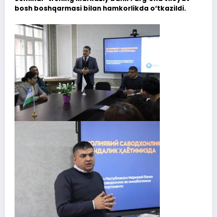
bosh boshqarmasi bilan hamkorlikda o‘tkazildi.