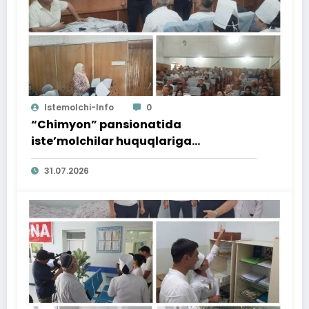
Istemolchi-Info
0
“Chimyon” pansionatida
iste’molchilar huquqlariga
bag‘ishlangan targ‘ibot tadbiri
31.07.2026
o‘tkazildi