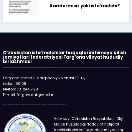
Xaridormisiz yoki iste’molchi?
O‘zbekiston iste’molchilar huquqlarini himoya qilish
jamiyatlari federatsiyasi Farg‘ona viloyat hududiy
birlashmasi
Farg‘ona shahri, B.Marg‘inoniy ko‘chasi 77-uy
index: 150105
telefon: 73-2445198
E-mail: fargonakhb@mail.ru
___________________________
Veb-sayt O‘zbekiston Respublikasi Oliy
Majlisi huzuridagi Nodavlat notijorat
tashkilotlarini va fuqarolik jamiyatining