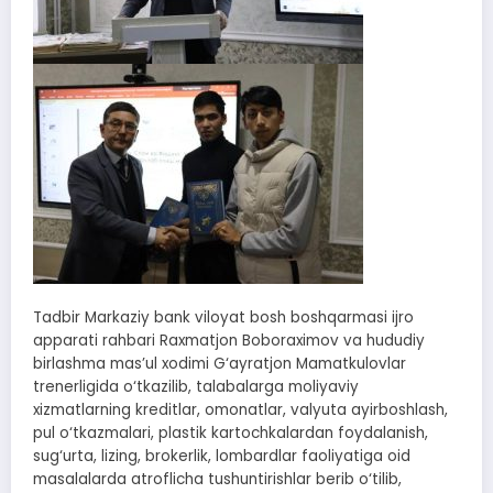
Tadbir Markaziy bank viloyat bosh boshqarmasi ijro
apparati rahbari Raxmatjon Boboraximov va hududiy
birlashma mas’ul xodimi G‘ayratjon Mamatkulovlar
trenerligida o‘tkazilib, talabalarga moliyaviy
xizmatlarning kreditlar, omonatlar, valyuta ayirboshlash,
pul o‘tkazmalari, plastik kartochkalardan foydalanish,
sug‘urta, lizing, brokerlik, lombardlar faoliyatiga oid
masalalarda atroflicha tushuntirishlar berib o‘tilib,