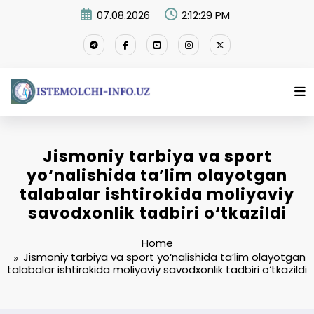
Skip
07.08.2026
2:12:30 PM
to
content
Jismoniy tarbiya va sport
yo‘nalishida ta’lim olayotgan
talabalar ishtirokida moliyaviy
savodxonlik tadbiri o‘tkazildi
Home
Jismoniy tarbiya va sport yo‘nalishida ta’lim olayotgan
talabalar ishtirokida moliyaviy savodxonlik tadbiri o‘tkazildi