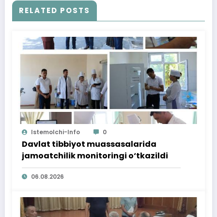
RELATED POSTS
Istemolchi-Info
0
Davlat tibbiyot muassasalarida
jamoatchilik monitoringi o‘tkazildi
06.08.2026