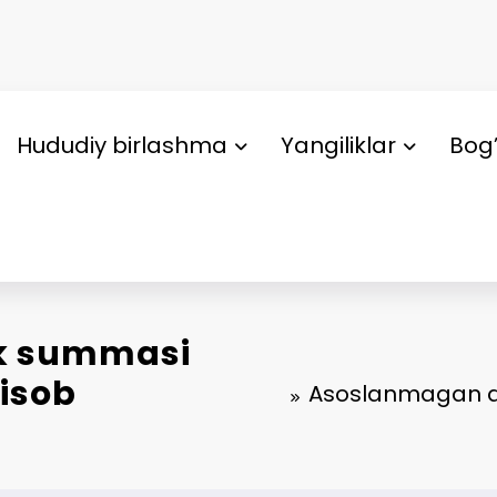
Hududiy birlashma
Yangiliklar
Bog’
k summasi
hisob
Asoslanmagan qa