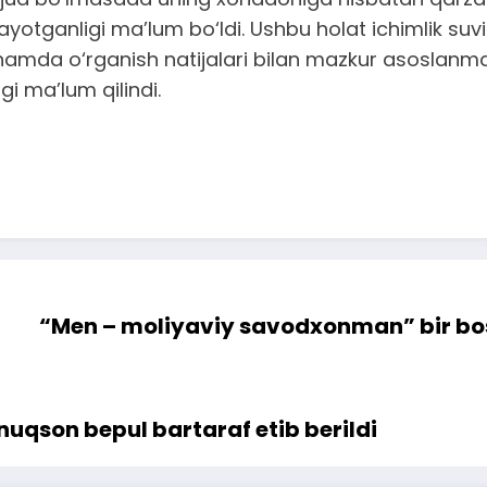
yotganligi ma’lum bo‘ldi. Ushbu holat ichimlik suvi
 hamda o‘rganish natijalari bilan mazkur asoslanm
gi ma’lum qilindi.
“Men – moliyaviy savodxonman” bir bosq
uqson bepul bartaraf etib berildi