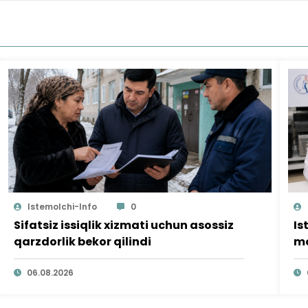
Istemolchi-Info
0
Sifatsiz issiqlik xizmati uchun asossiz
Is
qarzdorlik bekor qilindi
mo
ta
06.08.2026