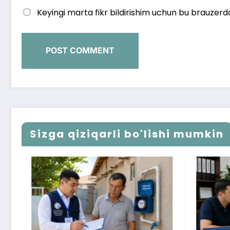
Keyingi marta fikr bildirishim uchun bu brauzerd
Sizga qiziqarli bo'lishi mumkin