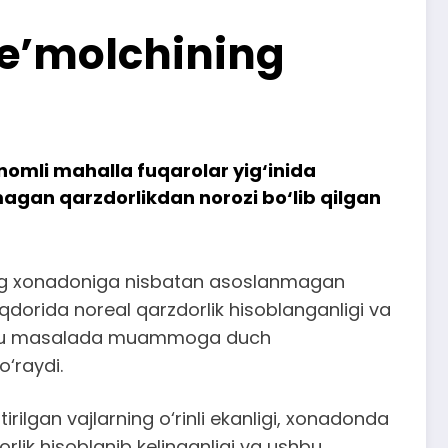
e’molchining
omli mahalla fuqarolar yig‘inida
nmagan qarzdorlikdan norozi bo‘lib qilgan
uning xonadoniga nisbatan asoslanmagan
dorida noreal qarzdorlik hisoblanganligi va
yana shu masalada muammoga duch
o‘raydi.
ilgan vajlarning o‘rinli ekanligi, xonadonda
lik hisoblanib kelinganligi va ushbu