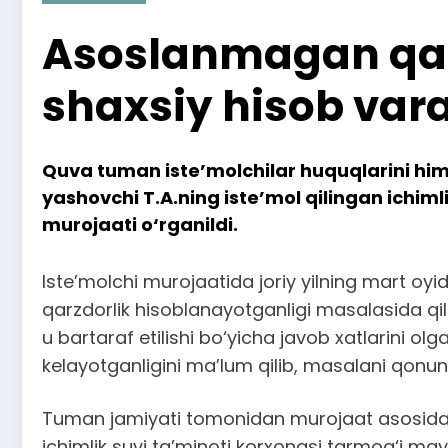
Asoslanmagan qar
shaxsiy hisob vara
Quva tuman iste’molchilar huquqlarini hi
yashovchi T.A.ning iste’mol qilingan ichim
murojaati o‘rganildi.
Iste’molchi murojaatida joriy yilning mart o
qarzdorlik hisoblanayotganligi masalasida q
u bartaraf etilishi bo‘yicha javob xatlarini 
kelayotganligini ma’lum qilib, masalani qonuni
Tuman jamiyati tomonidan murojaat asosida o‘t
ichimlik suvi ta’minoti korxonasi tarmog‘i m