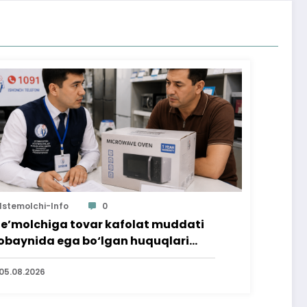
Istemolchi-Info
0
te’molchiga tovar kafolat muddati
baynida ega bo‘lgan huquqlari
’minlab berildi
05.08.2026