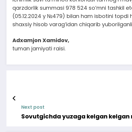
qarzdorlik summasi 978 524 so‘mni tashkil eta
(05.12.2024 y №479) bilan ham isbotini topdi
shaxsiy hisob varag‘idan chiqarib yuborilganli
Adxamjon Xamidov,
tuman jamiyati raisi.
Next post
Sovutgichda yuzaga kelgan kelgan n