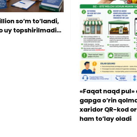
ion so‘m to‘landi,
y topshirilmadi…
«Faqat naqd pul» d
gapga o‘rin qolmay
xaridor QR-kod orqa
ham to‘lay oladi