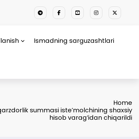
lanish
Ismadning sarguzashtlari
Home
rzdorlik summasi iste’molchining shaxsiy
hisob varag‘idan chiqarildi