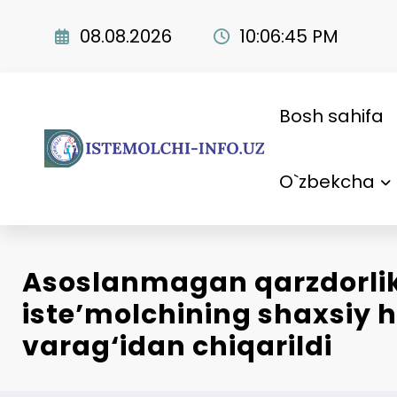
Skip
to
08.08.2026
10:06:46 PM
content
Bosh sahifa
O`zbekcha
Asoslanmagan qarzdorli
iste’molchining shaxsiy 
varag‘idan chiqarildi