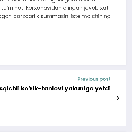
 ta’minoti korxonasidan olingan javob xati
agan qarzdorlik summasini iste’molchining
Previous post
ichli ko‘rik-tanlovi yakuniga yetdi