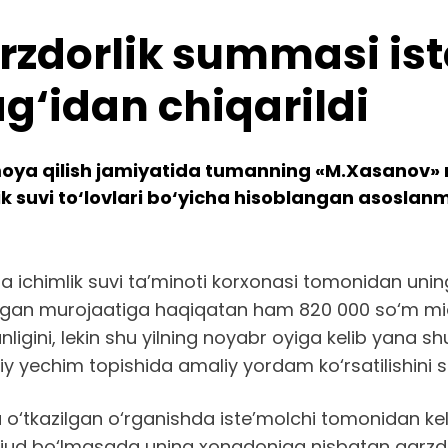
zdorlik summasi ist
g‘idan chiqarildi
moya qilish jamiyatida tumanning «M.Xasanov» n
lik suvi to‘lovlari bo‘yicha hisoblangan asosla
yida ichimlik suvi ta’minoti korxonasi tomonidan 
ilgan murojaatiga haqiqatan ham 820 000 so‘m miq
olganligini, lekin shu yilning noyabr oyiga kelib 
y yechim topishida amaliy yordam ko‘rsatilishini s
kazilgan o‘rganishda iste’molchi tomonidan keltir
avjud bo‘lmasada uning xonadoniga nisbatan qarzdor