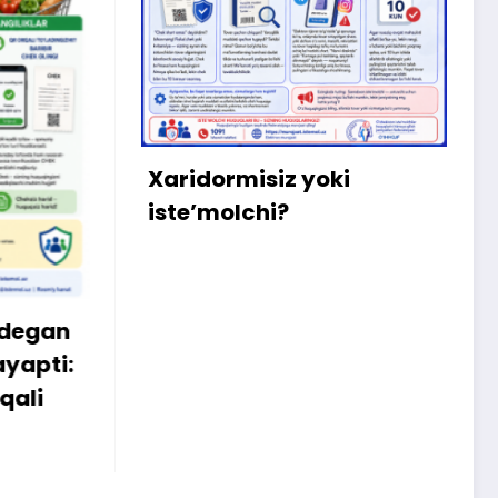
X
m
b
q
Xaridormisiz yoki
k
iste’molchi?
egan
apti:
li