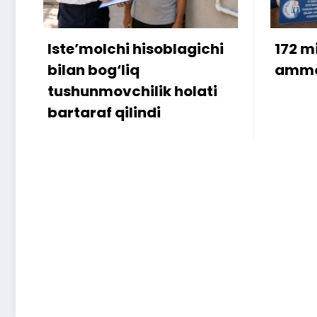
Iste’molchi hisoblagichi
172 mill
bilan bog‘liq
ammo u
tushunmovchilik holati
bartaraf qilindi