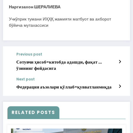
Наргизахон ШЕРАЛИЕВА
Учкўприк тумани ИҲҲҚ жамияти матбуот ва ахборот
бўйича мутахассиси
Previous post
Сотувчи ҳисоб-китобда адашди, фақат …
ўзининг фойдасига
Next post
Федерация аъзолари қўллаб-қувватланмоқда
RELATED POSTS