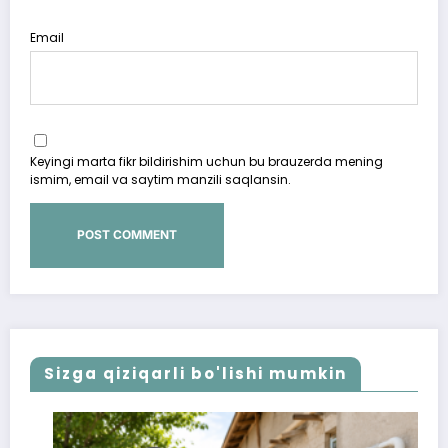
Email
Keyingi marta fikr bildirishim uchun bu brauzerda mening
ismim, email va saytim manzili saqlansin.
Sizga qiziqarli bo'lishi mumkin