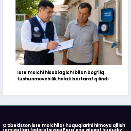
Iste’molchi hisoblagichi bilan bog‘liq
tushunmovchilik holati bartaraf qilindi
O‘zbekiston iste’molchilar huquqlarini himoya qilish
jamiyatlari federatsiyasi Farg‘ona viloyat hududiy