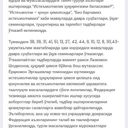
идора ва муассасалардаги таянч гуруҳи аъзолари
иштирокида “Истеъмолчилик ҳуқуқингизни биласизми?”,
“Истеъмолчи – қонун ҳимоясида”, “Биз барчамиз
истеъмолчимиз” каби мавзуларда давра суҳбатлари, ўқув-
семинарлари, тушунтириш ва тарғибот тадбирлари
ўтказиб келинмоқда.
Тумандаги 38, 39, 31, 41, 51, 13, 27, 42, 44, 9, 10, 12, 8, 30,43-
умумтаълим мактабларида ҳам юқоридаги мавзуларда
давра суҳбатлари ва ўқув семинарлари ўтказилди.
Ўтказилаётган тадбирларда жамият раиси Лазизжон
Шодмонов, ҳуқуқий ҳимоя бўйича бош мутахассис
Ёрқинжон Эргашевлар томонидан юртимизда
истеъмолчилар ҳуқуқларини ҳимоя қилишга оид
қонунчилик ва истеъмолчилик ижтимоий ҳаракатига
тааллуқли масалалардаги сўнги янгиликлар, Федерация
тизимида амалга оширилаётган ишлар хусусида
ахборотлар бериб ўтилиб, тадбир иштирокчиларини
қизиқтирган саовлларга жавоблар қайтарилмоқда.
Эътиборлиси, ана шу юзма-юз учрашувлар доирасида
Федерация аъзоларининг талаб ва таклифлари
ўрганилмоқда, турли масалалардаги мурожаатлари