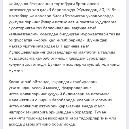
жойида ва белгиланган тартибдаги ўрганишлар
натижасида ҳал қилиб берилмоқда. Жумладан, 30, 18, 8-
мактаблар жамоалари билан ўтказилган учрашувларда
ўқитувчиларнинг ўзлари истиқомат қилаётган ҳудудларга
суюлтирилган газ баллонларини вақтида етиб
келмаётганлиги юзасидан билдирган мурожаатлари тез ва
оз фурсатда ижобий ҳал қилиб берилди. Шунингдек,
мактаб ўқитувчиларидан В. Парпиева ва М.
Йўлдошеваларнинг фарзандларини мактабгача таълим
муассасасига қамраб олиниши ҳақидаги сўровлари
қонуний ҳал этилди. Бундай мисолларни кўплаб келтириш
мумкин.
Қисқа қилиб айтганда, юқоридаги тадбирларни
ўтказишдан асосий мақсад, фуқароларнинг
истеъмолчиларнинг ҳуқуқий билимлари ва истеъмол
маданиятини ошириш баробарида, уларнинг юртимиз
истеъмолчилик ижтимоий ҳаракатида янада фаол
иштирок этишларига эришишдан иборатдир. Туман
жамияти томонидан юқоридаги каби тадбирлар тизимли
асосда давом эттириб борилмоқда.