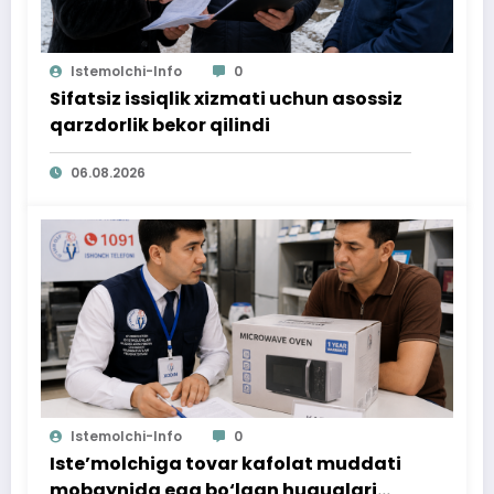
Istemolchi-Info
0
Sifatsiz issiqlik xizmati uchun asossiz
qarzdorlik bekor qilindi
06.08.2026
Istemolchi-Info
0
Iste’molchiga tovar kafolat muddati
mobaynida ega bo‘lgan huquqlari