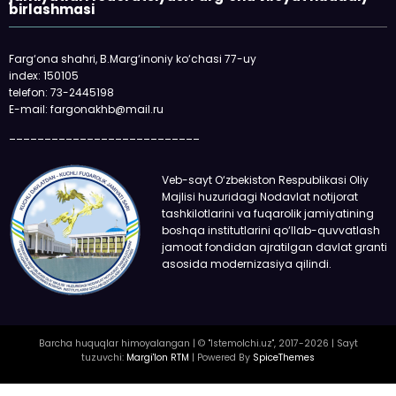
birlashmasi
Farg‘ona shahri, B.Marg‘inoniy ko‘chasi 77-uy
index: 150105
telefon: 73-2445198
E-mail: fargonakhb@mail.ru
___________________________
Veb-sayt O‘zbekiston Respublikasi Oliy
Majlisi huzuridagi Nodavlat notijorat
tashkilotlarini va fuqarolik jamiyatining
boshqa institutlarini qo‘llab-quvvatlash
jamoat fondidan ajratilgan davlat granti
asosida modernizasiya qilindi.
Barcha huquqlar himoyalangan | © "Istemolchi.uz", 2017-2026 | Sayt
tuzuvchi:
Margi'lon RTM
| Powered By
SpiceThemes