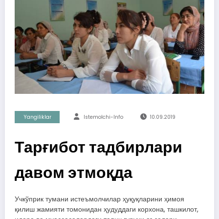
Yangiliklar
Istemolchi-Info
10.09.2019
Тарғибот тадбирлари
давом этмоқда
Учкўприк тумани истеъмолчилар ҳуқуқларини ҳимоя
қилиш жамияти томонидан ҳудуддаги корхона, ташкилот,