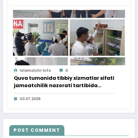
Istemolchi-Info
0
Quva tumanida tibbiy xizmatlar sifati
jamoatchilik nazorati tartibida
o‘rganildi
30.07.2026
POST COMMENT