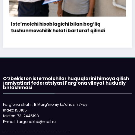
ichi bilan bog‘liq
172 million so‘m to‘land
ti bartaraf qilindi
topshirilmadi…
O‘zbekiston iste’molchilar huquqlarini himoya qilish
jamiyatlari federatsiyasi Farg‘ona viloyat hududiy
birlashmasi
Farg‘ona shahri, B.Marg‘inoniy ko‘chasi 77-uy
index: 150105
telefon: 73-2445198
E-mail: fargonakhb@mail.ru
___________________________