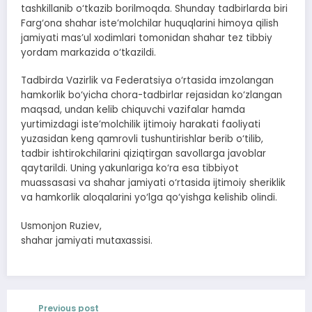
tashkillanib o‘tkazib borilmoqda. Shunday tadbirlarda biri
Farg‘ona shahar iste’molchilar huquqlarini himoya qilish
jamiyati mas’ul xodimlari tomonidan shahar tez tibbiy
yordam markazida o‘tkazildi.
Tadbirda Vazirlik va Federatsiya o‘rtasida imzolangan
hamkorlik bo‘yicha chora-tadbirlar rejasidan ko‘zlangan
maqsad, undan kelib chiquvchi vazifalar hamda
yurtimizdagi iste’molchilik ijtimoiy harakati faoliyati
yuzasidan keng qamrovli tushuntirishlar berib o‘tilib,
tadbir ishtirokchilarini qiziqtirgan savollarga javoblar
qaytarildi. Uning yakunlariga ko‘ra esa tibbiyot
muassasasi va shahar jamiyati o‘rtasida ijtimoiy sheriklik
va hamkorlik aloqalarini yo‘lga qo‘yishga kelishib olindi.
Usmonjon Ruziev,
shahar jamiyati mutaxassisi.
Previous post