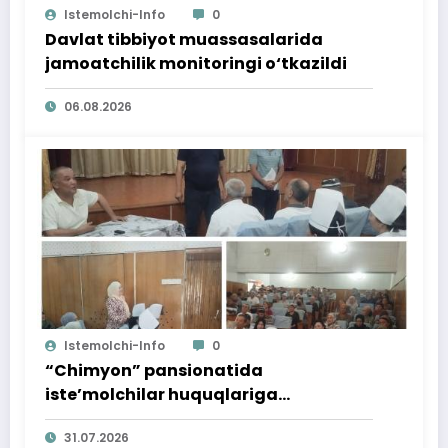
Istemolchi-Info
0
Davlat tibbiyot muassasalarida
jamoatchilik monitoringi o‘tkazildi
06.08.2026
Istemolchi-Info
0
“Chimyon” pansionatida
iste’molchilar huquqlariga
bag‘ishlangan targ‘ibot tadbiri
31.07.2026
o‘tkazildi