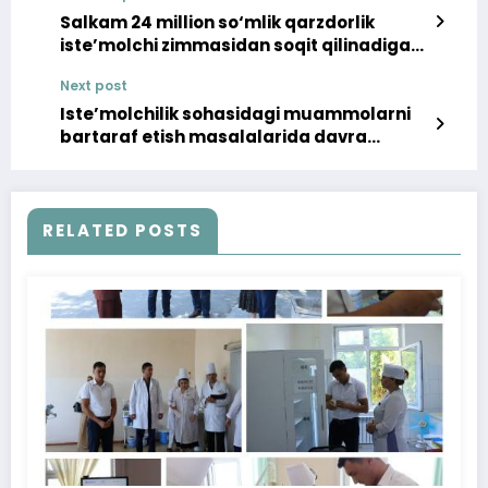
Salkam 24 million so‘mlik qarzdorlik
iste’molchi zimmasidan soqit qilinadigan
bo‘ldi
Next post
Iste’molchilik sohasidagi muammolarni
bartaraf etish masalalarida davra
suhbati bo‘lib o‘tdi
RELATED POSTS