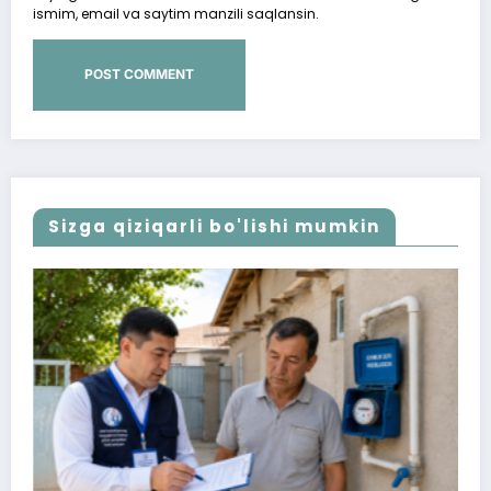
ismim, email va saytim manzili saqlansin.
Sizga qiziqarli bo'lishi mumkin