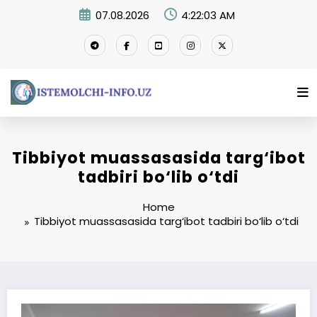
Skip
07.08.2026
4:22:04 AM
to
content
Tibbiyot muassasasida targ‘ibot
tadbiri bo‘lib o‘tdi
Home
Tibbiyot muassasasida targ‘ibot tadbiri bo‘lib o‘tdi