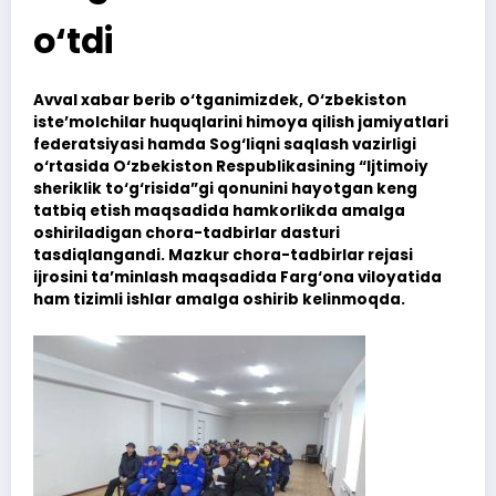
o‘tdi
Avval xabar berib o‘tganimizdek, O‘zbekiston
iste’molchilar huquqlarini himoya qilish jamiyatlari
federatsiyasi hamda Sog‘liqni saqlash vazirligi
o‘rtasida O‘zbekiston Respublikasining “Ijtimoiy
sheriklik to‘g‘risida”gi qonunini hayotgan keng
tatbiq etish maqsadida hamkorlikda amalga
oshiriladigan chora-tadbirlar dasturi
tasdiqlangandi. Mazkur chora-tadbirlar rejasi
ijrosini ta’minlash maqsadida Farg‘ona viloyatida
ham tizimli ishlar amalga oshirib kelinmoqda.