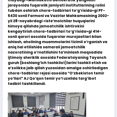
maydagi «Mamlakatni demokratik yangilash
jarayonida fuqarolik jamiyati institutlarining rolini
tubdan oshirish chora-tadbirlari to‘g‘risida»gi PF-
5430 sonli Farmoni va Vazirlar Mahkamasining 2002-
yil 28-noyabrdagi «Iste’molchilar huquqlarini
himoya qilishda jamoatchilik ishtirokini
kengaytirish chora-tadbirlari to‘g‘risida»gi 414-
sonli qarori asosida fuqarolar murojaatlari bilan
ishlash, aholining muammolarini tizimli o‘rganish va
aniq hal etilishida samarali jamoatchilik
nazoratining o‘rnatilishini ta’minlash maqsadida
ijtimoiy sheriklik asosida Federatsiyaning Tayanch
guruh (boshlang‘ich tashkilot)larini tashkil etish va
a’zolikka jalb qilish yuzasidan amalga oshiriladigan
chora-tadbirlar rejasi asosida “O‘zbekiston temir
yo‘llari” AJ Qo‘qon temir yo‘l uzelida targ‘ibot
tadbiri tashkillandi.