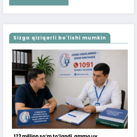
Sizga qiziqarli bo'lishi mumkin
million so‘m to‘landi, ammo uy