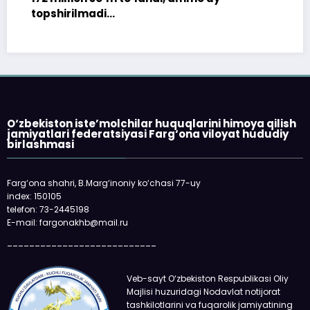
shirilmadi…
O‘zbekiston iste’molchilar huquqlarini himoya qilish
jamiyatlari federatsiyasi Farg‘ona viloyat hududiy
birlashmasi
«Faqat n
qolmayap
Farg‘ona shahri, B.Marg‘inoniy ko‘chasi 77-uy
oladi
index: 150105
telefon: 73-2445198
E-mail: fargonakhb@mail.ru
___________________________