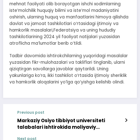
mehnat faoliyati olib borayotgan ishchi xodimlarning
iste’molchilik huquqiy bilimi va iste’mol madaniyatini
oshirish, ularning huquq va manfaatlarini himoya qilishda
davlat va jamoat tashkilotlari o‘rtasidagi ijtimoiy va
hamkorlik masalalari,Federatsiya va uning hududiy
tashkilotlarining 2024 yil faoliyat natijalari yuzasidan
atroflicha ma’lumotlar berib o‘tildi.
Tadbir davomida ishtirokchilarning yuqoridagi masalalar
yuzasidan fikr-mulohazalari va takliflari tinglanib, ularni
qiziqtirgan savollarga javoblar qaytarildi. Uning
yakunlariga ko‘ra, ikki tashkilot o‘rtasida ijtimoiy sheriklik
va hamkorlik aloqalarini yo‘lga qo‘yishga kelishib olindi.
Previous post
Markaziy Osiyo tibbiyot universiteti
talabalari ishtirokida moliyaviy
savodxonlik tadbiri bo‘lib o‘tdi
Next post