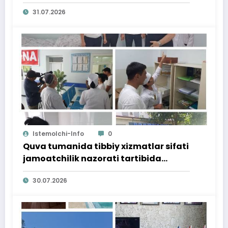
bag‘ishlangan targ‘ibot tadbiri
31.07.2026
o‘tkazildi
Istemolchi-Info
0
Quva tumanida tibbiy xizmatlar sifati
jamoatchilik nazorati tartibida
o‘rganildi
30.07.2026