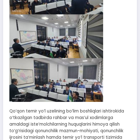
Qo‘qon temir yo‘l uzelining bo‘lim boshliqlari ishtirokida
o‘tkazilgan tadbirda rahbar va mas’ul xodimlarga
amaldagi iste’molchilarning huquqlarini himoya qilish
to‘g‘risidagi qonunchilik mazmun-mohiyati, qonunchilik
ijrosini ta’minlash hamda temir yo‘l transporti tizimida