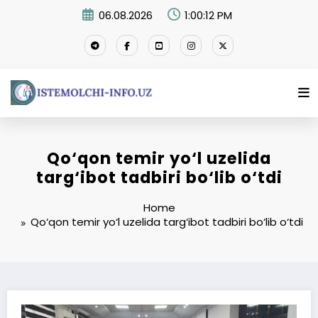
Skip
06.08.2026
1:00:13 PM
to
content
Qo‘qon temir yo‘l uzelida
targ‘ibot tadbiri bo‘lib o‘tdi
Home
Qo‘qon temir yo‘l uzelida targ‘ibot tadbiri bo‘lib o‘tdi