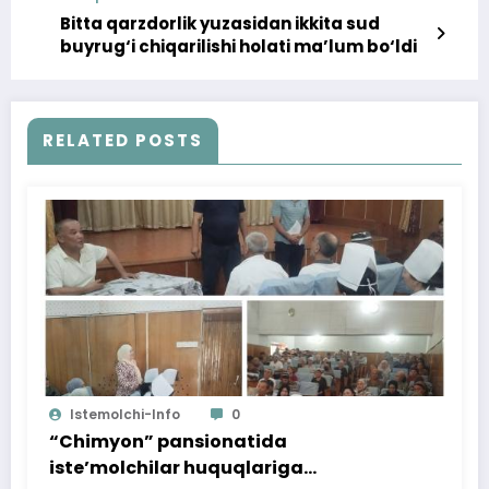
Bitta qarzdorlik yuzasidan ikkita sud
buyrug‘i chiqarilishi holati ma’lum bo‘ldi
RELATED POSTS
Istemolchi-Info
0
“Chimyon” pansionatida
iste’molchilar huquqlariga