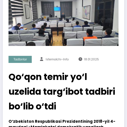
Tadbirlar
Istemolchi-Info
18.01.2025
Qo‘qon temir yo‘l
uzelida targ‘ibot tadbiri
bo‘lib o‘tdi
O‘zbekiston Respublikasi Prezidentining 2018-yil 4-