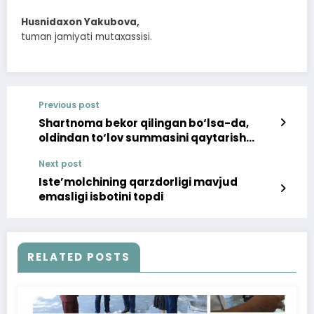
Husnidaxon Yakubova,
tuman jamiyati mutaxassisi.
Previous post
Shartnoma bekor qilingan bo‘lsa-da,
oldindan to‘lov summasini qaytarish
ishlari cho‘zib yuborilgan
Next post
Iste’molchining qarzdorligi mavjud
emasligi isbotini topdi
RELATED POSTS