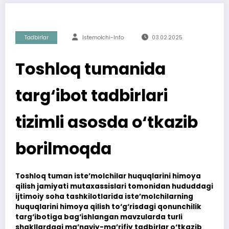
Tadbirlar
Istemolchi-Info
03.02.2025
Toshloq tumanida
targ‘ibot tadbirlari
tizimli asosda o‘tkazib
borilmoqda
Toshloq tuman iste’molchilar huquqlarini himoya
qilish jamiyati mutaxassislari tomonidan hududdagi
ijtimoiy soha tashkilotlarida iste’molchilarning
huquqlarini himoya qilish to‘g‘risdagi qonunchilik
targ‘ibotiga bag‘ishlangan mavzularda turli
shakllardagi ma’naviy-ma’rifiy tadbirlar o‘tkazib