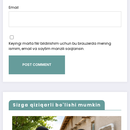
Email
Keyingi marta fikr bildirishim uchun bu brauzerda mening
ismim, email va saytim manzili saqlansin.
Sizga qiziqarli bo'lishi mumkin