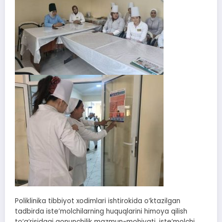
Poliklinika tibbiyot xodimlari ishtirokida o‘ktazilgan
tadbirda iste’molchilarning huquqlarini himoya qilish
to‘g‘risidagi qonunchilik mazmun-mohiyati, iste’molchi