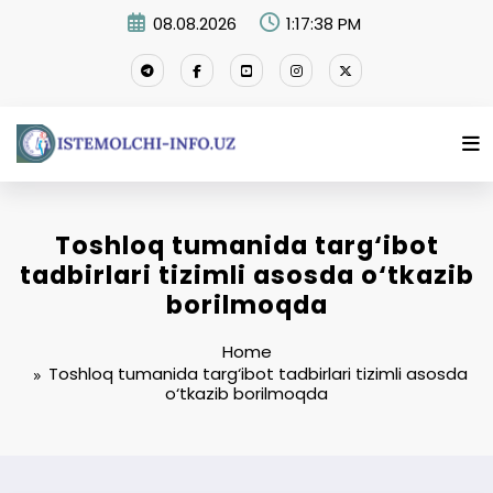
Skip
08.08.2026
1:17:39 PM
to
content
Toshloq tumanida targ‘ibot
tadbirlari tizimli asosda o‘tkazib
borilmoqda
Home
Toshloq tumanida targ‘ibot tadbirlari tizimli asosda
o‘tkazib borilmoqda