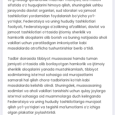
sifatida o‘z huquqlarini himoya qilish, shuningdek ushbu
jarayonda davlat organlari, sud idoralari va jamoat
tashkilotlari yordamidan foydalanish bo‘yicha yo‘l-
yo‘riqlar, Federatsiya va uning hududiy tashkilotlari
faoliyati, Federatsiyaga a’zolikning afzalliklari, davlat va
jamoat tashkilotlari o‘rtasida ijtiomiy sheriklik va
hamkorlik aloqalarini olib borish va buning natijasida aholi
vakillari uchun yaratiladigan imkoniyatlar kabi
masalalarda atroflicha tushuntirishlar berib o‘tildi.
Tadbir doirasida tibbiyot muassasasi hamda tuman
jamiyati o‘rtasida olib borilayotgan hamkorlik va ijtimoiy
sheriklik aloqalarini yanada mustahkamlash, tibbiyot
xodimlarining iste’mol sohasiga oid murojaatlarini
samarali hal qilish chora-tadbirlarini ko‘rish kabi
masalalarda kelishib olindi. Shuningdek, muassasaning
xodimlari va aholi vakillari tanishishi uchun qulay joylarga
iste’mol sohasiga oid muammolarga duch kelinganda
Federatsiya va uning hududiy tashkilotlariga murojaat
qilish yo‘l-yo‘riqlari va tegishli ma’lumotlarni o‘z ichiga
olgan plakatlar joylashtirildi.