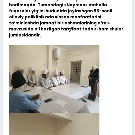
borilmoqda. Tumandagi «Nayman» mahalla
fuqarolar yig‘ini hududida joylashgan 55-sonli
oilaviy poliklinikada «Inson manfaatlarini
ta’minlashda jamoat birlashmalarining o‘rni»
mavzusida o‘tkazilgan targ‘ibot tadbiri ham shular
jumlasidandir.