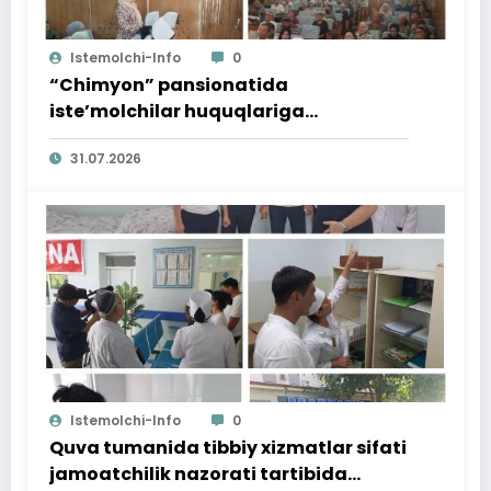
Istemolchi-Info
0
“Chimyon” pansionatida
iste’molchilar huquqlariga
bag‘ishlangan targ‘ibot tadbiri
31.07.2026
o‘tkazildi
Istemolchi-Info
0
Quva tumanida tibbiy xizmatlar sifati
jamoatchilik nazorati tartibida