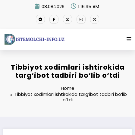
Skip
08.08.2026
1:16:36 AM
to
content
Tibbiyot xodimlari ishtirokida
targ‘ibot tadbiri bo‘lib o‘tdi
Home
Tibbiyot xodimlari ishtirokida targ‘ibot tadbiri bo‘lib
o‘tdi