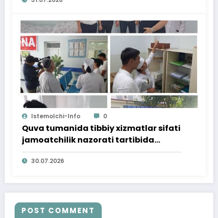
o‘tkazildi
Istemolchi-Info
0
Quva tumanida tibbiy xizmatlar sifati
jamoatchilik nazorati tartibida
o‘rganildi
30.07.2026
POST COMMENT