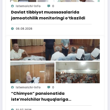
Istemolchi-Info
0
Davlat tibbiyot muassasalarida
jamoatchilik monitoringi o‘tkazildi
06.08.2026
Istemolchi-Info
0
“Chimyon” pansionatida
iste’molchilar huquqlariga
bag‘ishlangan targ‘ibot tadbiri
31.07.2026