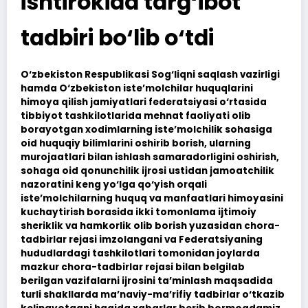
ishtirokida targ‘ibot
tadbiri bo‘lib o‘tdi
O‘zbekiston Respublikasi Sog‘liqni saqlash vazirligi
hamda O‘zbekiston iste’molchilar huquqlarini
himoya qilish jamiyatlari federatsiyasi o‘rtasida
tibbiyot tashkilotlarida mehnat faoliyati olib
borayotgan xodimlarning iste’molchilik sohasiga
oid huquqiy bilimlarini oshirib borish, ularning
murojaatlari bilan ishlash samaradorligini oshirish,
sohaga oid qonunchilik ijrosi ustidan jamoatchilik
nazoratini keng yo‘lga qo‘yish orqali
iste’molchilarning huquq va manfaatlari himoyasini
kuchaytirish borasida ikki tomonlama ijtimoiy
sheriklik va hamkorlik olib borish yuzasidan chora-
tadbirlar rejasi imzolangani va Federatsiyaning
hududlardagi tashkilotlari tomonidan joylarda
mazkur chora-tadbirlar rejasi bilan belgilab
berilgan vazifalarni ijrosini ta’minlash maqsadida
turli shakllarda ma’naviy-ma’rifiy tadbirlar o‘tkazib