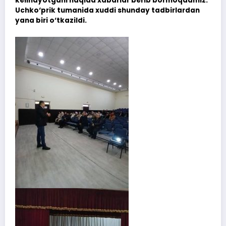
kelinayotgani haqida xabarlar berib bormoqdamiz.
Uchko‘prik tumanida xuddi shunday tadbirlardan
yana biri o‘tkazildi.