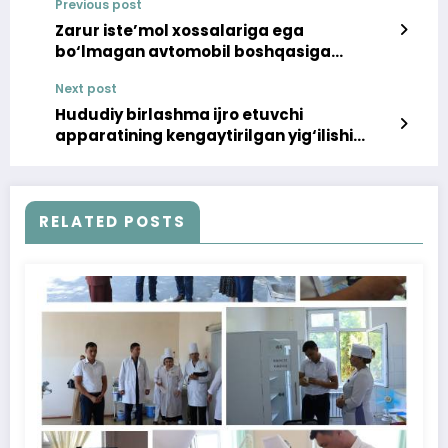
Previous post
Zarur iste’mol xossalariga ega
bo‘lmagan avtomobil boshqasiga
almashtirildi
Next post
Hududiy birlashma ijro etuvchi
apparatining kengaytirilgan yig‘ilishi
bo‘lib o‘tdi
RELATED POSTS