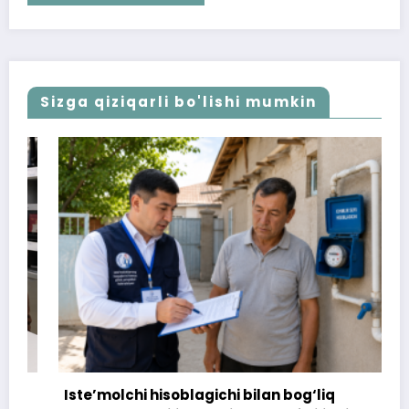
Sizga qiziqarli bo'lishi mumkin
Iste’molchi hisoblagichi bilan bog‘liq