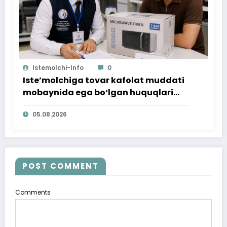
Istemolchi-Info
0
Iste’molchiga tovar kafolat muddati
mobaynida ega bo‘lgan huquqlari
ta’minlab berildi
05.08.2026
POST COMMENT
Comments