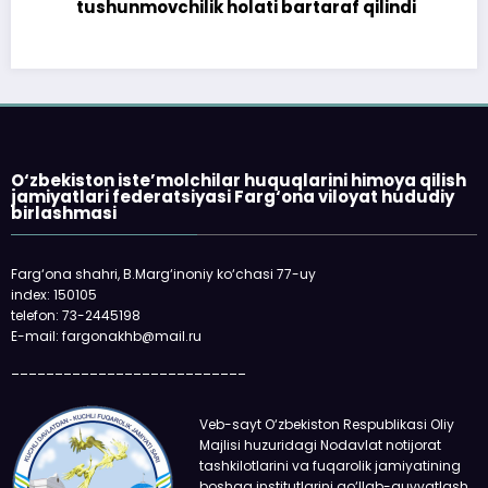
tushunmovchilik holati bartaraf qilindi
O‘zbekiston iste’molchilar huquqlarini himoya qilish
jamiyatlari federatsiyasi Farg‘ona viloyat hududiy
birlashmasi
Farg‘ona shahri, B.Marg‘inoniy ko‘chasi 77-uy
index: 150105
telefon: 73-2445198
E-mail: fargonakhb@mail.ru
___________________________
Veb-sayt O‘zbekiston Respublikasi Oliy
Majlisi huzuridagi Nodavlat notijorat
tashkilotlarini va fuqarolik jamiyatining
boshqa institutlarini qo‘llab-quvvatlash