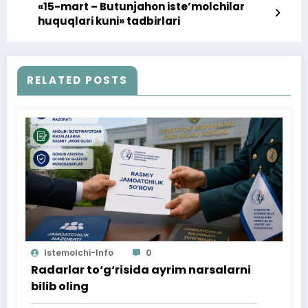
«15-mart – Butunjahon iste’molchilar
huquqlari kuni» tadbirlari
RELATED POSTS
Istemolchi-Info
0
Radarlar to‘g‘risida ayrim narsalarni
bilib oling