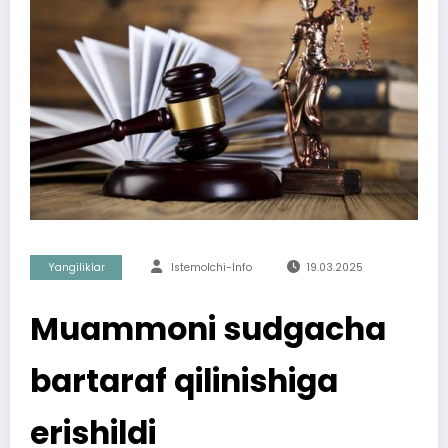
Yangiliklar
Istemolchi-Info
19.03.2025
Muammoni sudgacha
bartaraf qilinishiga
erishildi