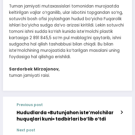
Tuman jamiyati mutaxassislari tomonidan murojaatda
keltirilgan vajlar o‘rganilib, ular isbotini topgandan so‘ng,
sotuvchi bosh ofisi joylashgan hudud bo‘yicha Fuqarolik
ishlari bo‘yicha sudga da’vo arizasi kiritildi. Lekin sotuvchi
tomoni ishni sudda ko‘rish kunida iste’molchi plastik
kartasiga 2 891 845,5 so‘m pul mablag‘ini qaytarib, ishni
sudgacha hal qilish tashabbusi bilan chiqdi. Bu bilan
iste’molchining murojaatida ko‘tarilgan masalani uning
foydasiga hal qilishga erishildi.
Sardorbek Mirzajonov,
tuman jamiyati raisi.
Previous post
Hududlarda «Butunjahon iste’molchilar
huquqlari kuni» tadbirlari bo‘lib o‘tdi
Next post