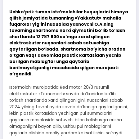
Uchko‘prik tuman iste’molchilar huquqlarini himoya
qilish jamiyatida tumanning «Yakkatut» mahalla
fuqarolar yig‘ini hududida yashovchi O.A.ning
tovarning shartnoma narxi qiymatini bo‘lib to‘lash
shartlarida 12 787 500 so‘mga xarid qilingan
elektroskuter nuqsonlari sabab sotuvchiga
qaytarilgan bo‘lsada, shartnoma bo‘yicha oradan
o‘tgan vaqt davomida plastik kartasidan yechib
borilgan mablag‘lar unga qaytarib
berilmayotganligi masalasida qilgan murojaati
o‘rganildi.
Iste’molchi murojaatida Red motor 20/3 rusumli
elektroskuter «Texnomart» savdo do‘konidan bo‘lib
to‘lash shartlarida xarid qilinganligini, nuqsonlari sabab
2024 yilning fevral oyida savdo do‘koniga qaytarilganini,
lekin plastik kartasidan yechilgan pul summalarini
qaytarish masalasida sotuvchi bilan kelishuvga erisha
olmaganligini bayon qilib, ushbu pul mablag‘larini
qaytarib olishida amaliy yordam ko‘rsatilishini so‘raydi.