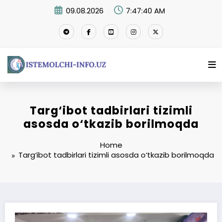
Skip
09.08.2026
7:47:41 AM
to
content
Targ‘ibot tadbirlari tizimli
asosda o‘tkazib borilmoqda
Home
Targ‘ibot tadbirlari tizimli asosda o‘tkazib borilmoqda