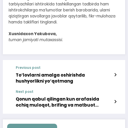
tarbiyachilari ishtirokida tashkillangan tadbirda ham
ishtirokchilarga ma’lumotlar berish barobarida, ularni
qiziqtirgan savollarga javoblar qaytarilib, fikr-mulohaza
hamda takliflari tinglandi.
Xusnidaxon Yakubova,
tuman jamiyati mutaxassisi.
Previous post
To‘lovlarni amalga oshirishda
hushyorlikni yo‘qotmang
Next post
Qonun qabul qilingan kun arafasida
ochiq muloqot, brifing va matbuot
anjumani tadbirlari tashkillandi