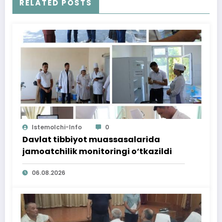
RELATED POSTS
Istemolchi-Info
0
Davlat tibbiyot muassasalarida
jamoatchilik monitoringi o‘tkazildi
06.08.2026