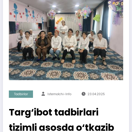
Tadbirlar
Istemolchi-Info
23.04.2025
Targ‘ibot tadbirlari
tizimli asosda o‘tkazib