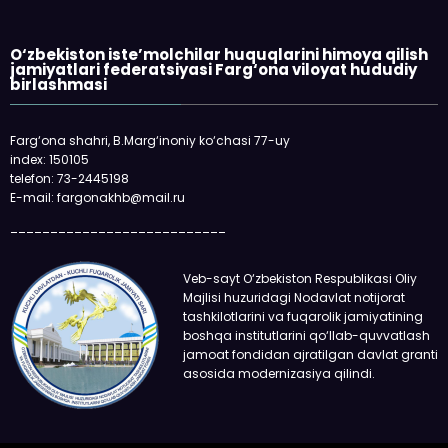
O‘zbekiston iste’molchilar huquqlarini himoya qilish
jamiyatlari federatsiyasi Farg‘ona viloyat hududiy
birlashmasi
Farg‘ona shahri, B.Marg‘inoniy ko‘chasi 77-uy
index: 150105
telefon: 73-2445198
E-mail: fargonakhb@mail.ru
___________________________
Veb-sayt O‘zbekiston Respublikasi Oliy
Majlisi huzuridagi Nodavlat notijorat
tashkilotlarini va fuqarolik jamiyatining
boshqa institutlarini qo‘llab-quvvatlash
jamoat fondidan ajratilgan davlat granti
asosida modernizasiya qilindi.