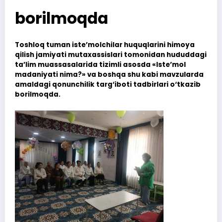
borilmoqda
Toshloq tuman iste’molchilar huquqlarini himoya
qilish jamiyati mutaxassislari tomonidan hududdagi
ta’lim muassasalarida tizimli asosda «Iste’mol
madaniyati nima?» va boshqa shu kabi mavzularda
amaldagi qonunchilik targ‘iboti tadbirlari o‘tkazib
borilmoqda.