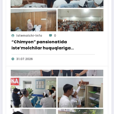
Istemolchi-Info
0
“Chimyon” pansionatida
iste’molchilar huquqlariga
bag‘ishlangan targ‘ibot tadbiri
31.07.2026
o‘tkazildi