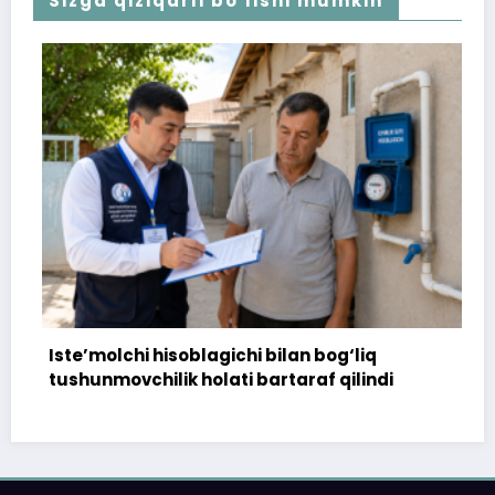
Sizga qiziqarli bo'lishi mumkin
olchi hisoblagichi bilan bog‘liq
172 million
movchilik holati bartaraf qilindi
topshirilm