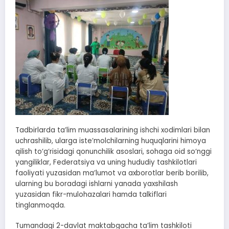
Tadbirlarda ta’lim muassasalarining ishchi xodimlari bilan
uchrashilib, ularga iste’molchilarning huquqlarini himoya
qilish to‘g‘risidagi qonunchilik asoslari, sohaga oid so‘nggi
yangiliklar, Federatsiya va uning hududiy tashkilotlari
faoliyati yuzasidan ma’lumot va axborotlar berib borilib,
ularning bu boradagi ishlarni yanada yaxshilash
yuzasidan fikr-mulohazalari hamda talkiflari
tinglanmoqda.
Tumandagi 2-davlat maktabgacha ta’lim tashkiloti