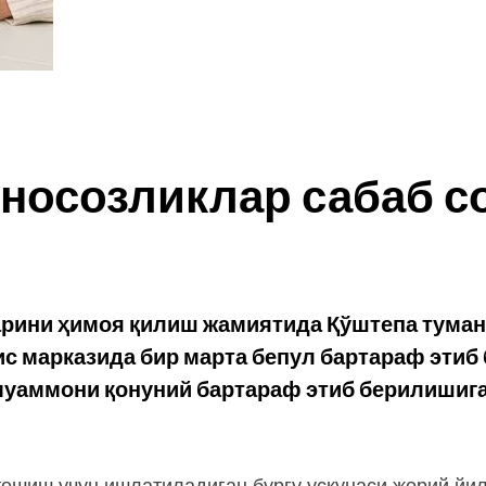
 носозликлар сабаб с
ини ҳимоя қилиш жамиятида Қўштепа туманил
ис марказида бир марта бепул бартараф этиб
 муаммони қонуний бартараф этиб берилишига
тешиш учун ишлатиладиган бурғу ускунаси жорий йи