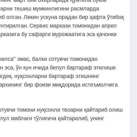
лларни тешиш мумкинлигини расмларда
б олган. Лекин ускуна орадан бир ҳафта ўтибоқ
шунтирилган. Сервис маркази томонидан апрел
рказига бу сафарги мурожаатига эса қачонки
келса” эмас, балки сотувчи томонидан
н эса, ўн кун ичида бепул бартараф этилиши
нгдек, нуқсонларни бартараф этишнинг
нархининг бир фоизи миқдорида истеъмолчига
отувчи томони нуқсонли твоарни қайтариб олиш
пул маблағи тўлиғича қайтарилиб, унинг