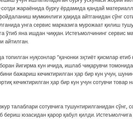
и-сотди жараёнида бурғу ёрдамида қандай материа
 фойдаланиш мумкинлиги ҳақида айтганидан сўнг соти
тилганида унга сервис марказига мурожаат қилиш ту
га ўтиб яна ишдан чиққан. Истеъмолчининг сервис ма
и айтилган.
а топилган нуқсонлар “қачонки эҳтиёт қисмлар етиб 
боран йигирма кун ичида, ишлаб чиқарувчи томонида
абини бажариш кечиктирилган ҳар бир кун учун, шуни
тиқ кечиктирилган ҳар бир кун учун сотувчи товар 
кур талаблари сотувчига тушунтирилганидан сўнг, с
б бериш юзасидан қарор қабул қилди. Истеъмолчига 