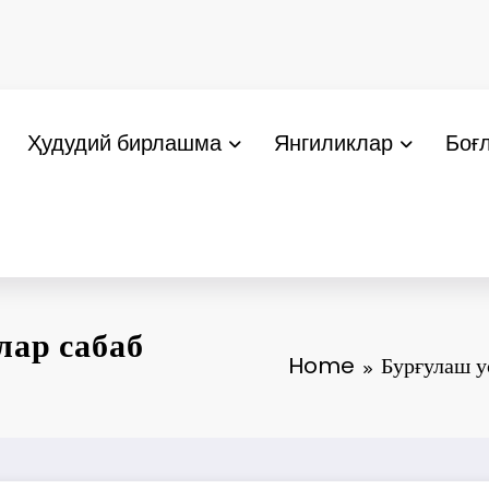
Ҳудудий бирлашма
Янгиликлар
Боғ
лар сабаб
Home
Бурғулаш у