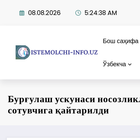
Skip
to
08.08.2026
5:24:39 AM
content
Бош саҳифа
Ўзбекча
Бурғулаш ускунаси носозлик
сотувчига қайтарилди