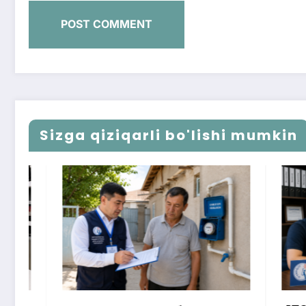
Sizga qiziqarli bo'lishi mumkin