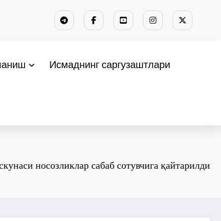
ланиш
Исмаднинг саргузаштлари
скунаси носозликлар сабаб сотувчига қайтарилди