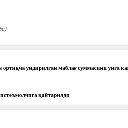
ди)
н ортиқча ундирилган маблағ суммасини унга қа
 истеъмолчига қайтарилди