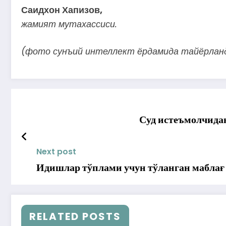
Саидхон Хапизов,
жамият мутахассиси.
(фото сунъий интеллект ёрдамида тайёрлан
Суд истеъмолчида
Next post
Идишлар тўплами учун тўланган маблағ
RELATED POSTS