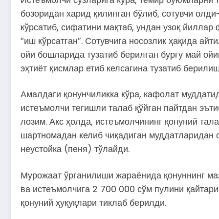
бозоридан харид қилинган бўлиб, сотувчи олд
кўрсатиб, сифатини мақтаб, ундан узоқ йиллар
“иш кўрсатган”. Сотувчига носозлик ҳақида ай
ойи бошларида тузатиб берилган бурғу май ойи
эҳтиёт қисмлар етиб келсагина тузатиб берилиш
Амалдаги қонунчиликка кўра, кафолат муддатид
истеъмолчи тегишли талаб қўйган пайтдан эъти
лозим. Акс ҳолда, истеъмолчининг қонуний тал
шартномадан келиб чиқадиган муддатларидан ор
неустойка (пеня) тўлайди.
Мурожаат ўрганилиши жараёнида қонуннинг маз
ва истеъмолчига 2 700 000 сўм пулини қайтари
қонуний ҳуқуқлари тиклаб берилди.