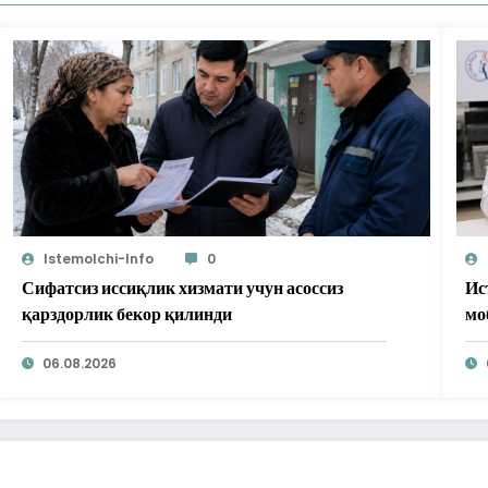
Istemolchi-Info
0
Сифатсиз иссиқлик хизмати учун асоссиз
Ис
қарздорлик бекор қилинди
мо
бе
06.08.2026