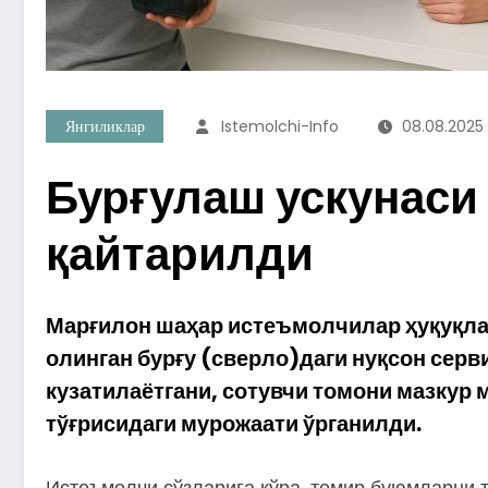
Янгиликлар
Istemolchi-Info
08.08.2025
Бурғулаш ускунаси
қайтарилди
Марғилон шаҳар истеъмолчилар ҳуқуқлар
олинган бурғу (сверло)даги нуқсон серв
кузатилаётгани, сотувчи томони мазкур
тўғрисидаги мурожаати ўрганилди.
Истеъмолчи сўзларига кўра, темир буюмларни 