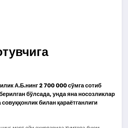
отувчига
ик А.Б.нинг 2 700 000 сўмга сотиб
 берилган бўлсада, унда яна носозликлар
 совуққонлик билан қараётганлиги
лнинг март ойи охирларида Қумтепа буюм