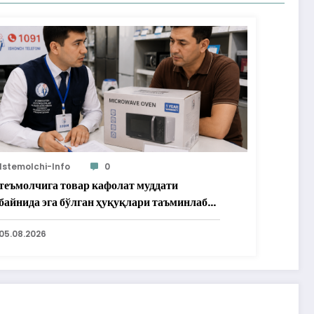
Istemolchi-Info
0
теъмолчига товар кафолат муддати
байнида эга бўлган ҳуқуқлари таъминлаб
рилди
05.08.2026