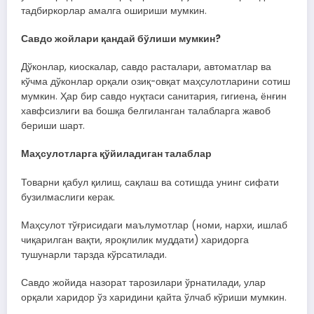
тадбиркорлар амалга ошириши мумкин.
Савдо жойлари қандай бўлиши мумкин?
Дўконлар, киоскалар, савдо расталари, автоматлар ва
кўчма дўконлар орқали озиқ-овқат маҳсулотларини сотиш
мумкин. Ҳар бир савдо нуқтаси санитария, гигиена, ёнғин
хавфсизлиги ва бошқа белгиланган талабларга жавоб
бериши шарт.
Маҳсулотларга қўйиладиган талаблар
Товарни қабул қилиш, сақлаш ва сотишда унинг сифати
бузилмаслиги керак.
Маҳсулот тўғрисидаги маълумотлар (номи, нархи, ишлаб
чиқарилган вақти, яроқлилик муддати) харидорга
тушунарли тарзда кўрсатилади.
Савдо жойида назорат тарозилари ўрнатилади, улар
орқали харидор ўз харидини қайта ўлчаб кўриши мумкин.