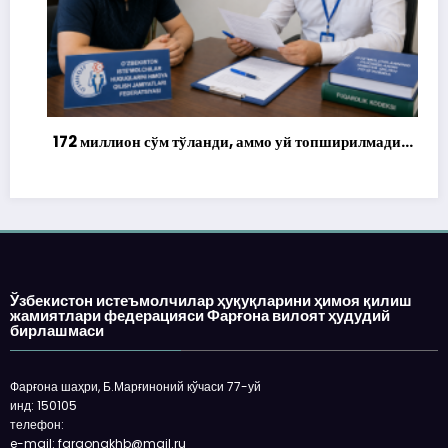
172 миллион сўм тўланди, аммо уй топширилмади…
Ўзбекистон истеъмолчилар ҳуқуқларини ҳимоя қилиш
жамиятлари федерацияси Фарғона вилоят ҳудудий
бирлашмаси
Фарғона шаҳри, Б.Марғиноний кўчаси 77-уй
инд: 150105
телефон: