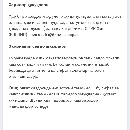
Харидор ҳуқуқлари
Ҳар бир харидор маҳсулот ҳақида тўлиқ ва аниқ маълумот
олишга ҳақли. Савдо нуқтасида сотувчи ёки корхона
ҳақида маълумот (манзил, иш режими, СТИР ёки
ЖШШИР) очиқ осиб қўйилиши керак.
Замонавий савдо шакллари
Бугунги кунда озиқ-овқат товарлари онлайн савдо орқали
ҳам сотилиши мумкин. Бу ҳолда маҳсулотни етказиб
беришда ҳам гигиена ва сифат талабларига риоя
етилиши зарур.
Озиқ-овқат савдосида енг асосий тамойил — бу сифат ва
хавфсизликни таъминлаш, харидор ҳуқуқларини ҳурмат
қилишдир. Шунда ҳам тадбиркор, ҳам харидор
манфаатдор бўлади.