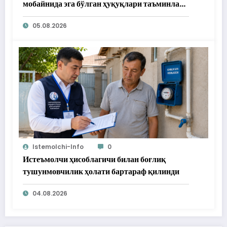
мобайнида эга бўлган ҳуқуқлари таъминлаб
берилди
05.08.2026
Istemolchi-Info
0
Истеъмолчи ҳисоблагичи билан боғлиқ
тушунмовчилик ҳолати бартараф қилинди
04.08.2026