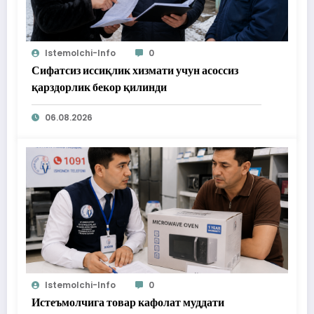
Istemolchi-Info
0
Сифатсиз иссиқлик хизмати учун асоссиз
қарздорлик бекор қилинди
06.08.2026
Istemolchi-Info
0
Истеъмолчига товар кафолат муддати