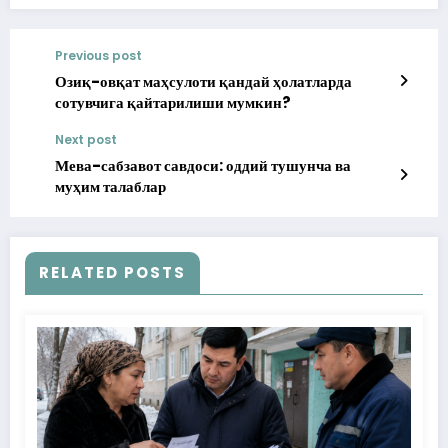
Previous post
Озиқ-овқат маҳсулоти қандай ҳолатларда
сотувчига қайтарилиши мумкин?
Next post
Мева-сабзавот савдоси: оддий тушунча ва
муҳим талаблар
RELATED POSTS