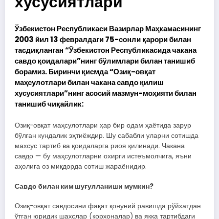
хусусиятлари
Ўзбекистон Республикаси Вазирлар Маҳкамасининг
2003 йил 13 февралдаги 75-сонли қарори билан
тасдиқланган “Ўзбекистон Республикасида чакана
савдо қоидалари”нинг бўлимлари билан танишиб
борамиз. Биринчи қисмда “Озиқ-овқат
маҳсулотлари билан чакана савдо қилиш
хусусиятлари”нинг асосий мазмун-моҳияти билан
танишиб чиқайлик:
Озиқ-овқат маҳсулотлари ҳар бир одам ҳаётида зарур
бўлган кундалик эҳтиёждир. Шу сабабли уларни сотишда
махсус тартиб ва қоидаларга риоя қилинади. Чакана
савдо — бу маҳсулотларни охирги истеъмолчига, яъни
аҳолига оз миқдорда сотиш жараёнидир.
Савдо билан ким шуғулланиши мумкин?
Озиқ-овқат савдосини фақат қонуний равишда рўйхатдан
ўтган юридик шахслар (корхоналар) ва якка тартибдаги