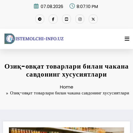
Skip
07.08.2026
8:07:11 PM
to
content
Озиқ-овқат товарлари билан чакана
савдонинг хусусиятлари
Home
Озиқ-овқат товарлари билан чакана савдонинг хусусиятлари