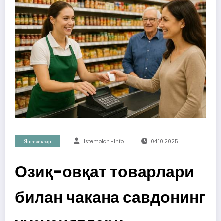
Янгиликлар
Istemolchi-Info
04.10.2025
Озиқ-овқат товарлари
билан чакана савдонинг