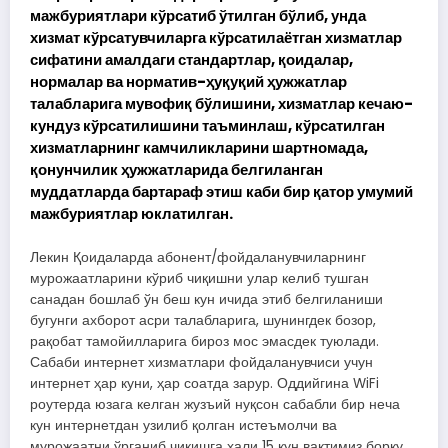
мажбуриятлари кўрсатиб ўтилган бўлиб, унда
хизмат кўрсатувчиларга кўрсатилаётган хизматлар
сифатини амалдаги стандартлар, қоидалар,
нормалар ва норматив-ҳуқуқий ҳужжатлар
талабларига мувофиқ бўлишини, хизматлар кечаю-
кундуз кўрсатилишини таъминлаш, кўрсатилган
хизматларнинг камчиликларини шартномада,
қонунчилик ҳужжатларида белгиланган
муддатларда бартараф этиш каби бир қатор умумий
мажбуриятлар юклатилган.
Лекин Қоидаларда абонент/фойдаланувчиларнинг
мурожаатларини кўриб чиқишни улар келиб тушган
санадан бошлаб ўн беш кун ичида этиб белгиланиши
бугунги ахборот асри талабларига, шунингдек бозор,
рақобат тамойилларига бироз мос эмасдек туюлади.
Сабаби интернет хизматлари фойдаланувчиси учун
интернет ҳар куни, ҳар соатда зарур. Оддийгина WiFi
роутерда юзага келган жузъий нуқсон сабабли бир неча
кун интернетдан узилиб қолган истеъмолчи ва
мурожаатни ўрганиб чиқишга ҳали 15 кун вақтимиз борку,