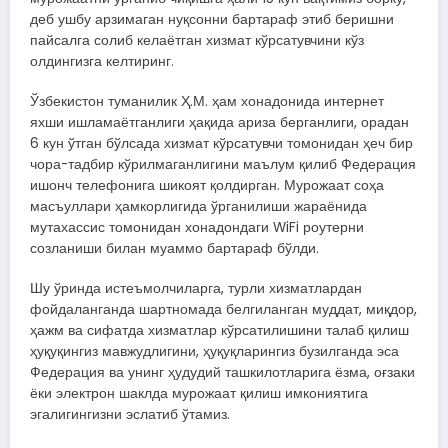
деб ушбу арзимаган нуқсонни бартараф этиб беришни
пайсалга солиб келаётган хизмат кўрсатувчини кўз
олдингизга келтиринг.
Ўзбекистон туманилик Ҳ.М. ҳам хонадонида интернет
яхши ишламаётганлиги ҳақида ариза берганлиги, орадан
6 кун ўтган бўлсада хизмат кўрсатувчи томонидан ҳеч бир
чора-тадбир кўрилмаганлигини маълум қилиб Федерация
ишонч телефонига шикоят қолдирган. Мурожаат соҳа
масъуллари ҳамкорлигида ўрганилиши жараёнида
мутахассис томонидан хонадондаги WiFi роутерни
созланиши билан муаммо бартараф бўлди.
Шу ўринда истеъмолчиларга, турли хизматлардан
фойдаланганда шартномада белгиланган муддат, миқдор,
ҳажм ва сифатда хизматлар кўрсатилишини талаб қилиш
ҳуқуқингиз мавжудлигини, ҳуқуқларингиз бузилганда эса
Федерация ва унинг ҳудудий ташкилотларига ёзма, оғзаки
ёки электрон шаклда мурожаат қилиш имкониятига
эгалигингизни эслатиб ўтамиз.