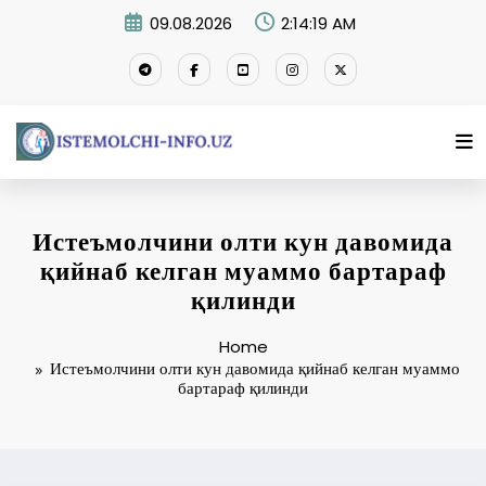
Skip
09.08.2026
2:14:20 AM
to
content
Истеъмолчини олти кун давомида
қийнаб келган муаммо бартараф
қилинди
Home
Истеъмолчини олти кун давомида қийнаб келган муаммо
бартараф қилинди