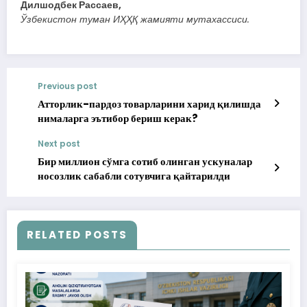
Дилшодбек Рассаев,
Ўзбекистон туман ИҲҲҚ жамияти мутахассиси.
Previous post
Атторлик-пардоз товарларини харид қилишда
нималарга эътибор бериш керак?
Next post
Бир миллион сўмга сотиб олинган ускуналар
носозлик сабабли сотувчига қайтарилди
RELATED POSTS