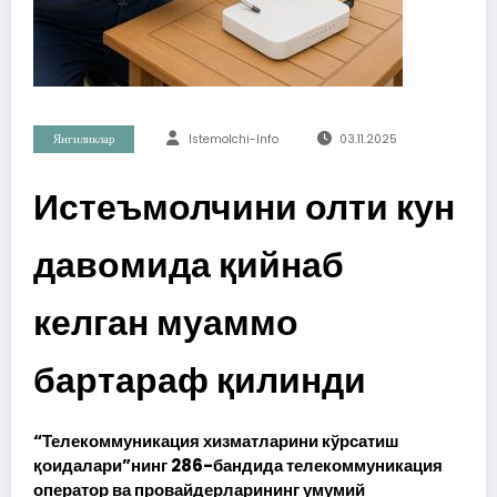
Янгиликлар
Istemolchi-Info
03.11.2025
Истеъмолчини олти кун
давомида қийнаб
келган муаммо
бартараф қилинди
“Телекоммуникация хизматларини кўрсатиш
қоидалари”нинг 286-бандида телекоммуникация
оператор ва провайдерларининг умумий