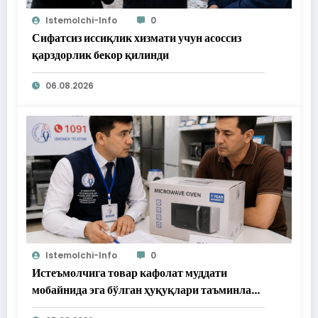
Istemolchi-Info
0
Сифатсиз иссиқлик хизмати учун асоссиз
қарздорлик бекор қилинди
06.08.2026
Istemolchi-Info
0
Истеъмолчига товар кафолат муддати
мобайнида эга бўлган ҳуқуқлари таъминлаб
берилди