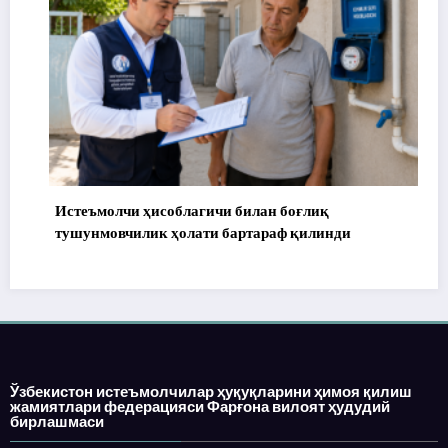
Истеъмолчи ҳисоблагичи билан боғлиқ
17
тушунмовчилик ҳолати бартараф қилинди
Ўзбекистон истеъмолчилар ҳуқуқларини ҳимоя қилиш
жамиятлари федерацияси Фарғона вилоят ҳудудий
бирлашмаси