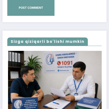
Sizga qiziqarli bo'lishi mumkin