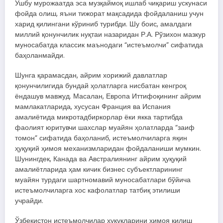
Ушбу мурожаатда эса музқаймоқ ишлаб чиқариш ускунаси
фойда олиш, яъни тижорат мақсадида фойдаланиш учун
харид қилингани кўриниб турибди. Шу боис, амалдаги
миллий қонунчилик нуқтаи назаридан Р.А. Рўзихон мазкур
муносабатда классик маънодаги “истеъмолчи” сифатида
баҳоланмайди.
Шунга қарамасдан, айрим хорижий давлатлар
қонунчилигида бундай ҳолатларга нисбатан кенгроқ
ёндашув мавжуд. Масалан, Европа Иттифоқининг айрим
мамлакатларида, хусусан Франция ва Испания
амалиётида микротадбиркорлар ёки якка тартибда
фаолият юритувчи шахслар муайян ҳолатларда “заиф
томон” сифатида баҳоланиб, истеъмолчиларга яқин
ҳуқуқий ҳимоя механизмларидан фойдаланиши мумкин.
Шунингдек, Канада ва Австралиянинг айрим ҳуқуқий
амалиётларида ҳам кичик бизнес субъектларининг
муайян турдаги шартномавий муносабатлари бўйича
истеъмолчиларга хос кафолатлар татбиқ этилиши
учрайди.
Ўзбекистон истеъмолчилар ҳуқуқларини ҳимоя қилиш