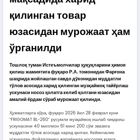
қилинган товар
юзасидан мурожаат ҳам
ўрганилди
Тошлоқ туман Истеъмолчилар ҳуқуқларини ҳимоя
қилиш жамиятига фуқаро Р.А. томонидан Фарғона
шаҳрида жойлашган савдо дўконидан муддатли
тўлов асосида харид қилинган музқаймоқ тайёрлаш
ускунаси носоз ҳолатга келиб қолгани юзасидан
амалий ёрдам сўраб мурожаат қилинди.
Ҳужжатларга кўра, фуқаро 2026 йил 28 феврал куни
“FRIGOMAT BL-260” русумли музқаймоқ ишлаб чиқариш
ускунасини 40 миллион 61 минг 200 сўм эвазига
муддатли тўлов асосида харид қилган. Кейинчалик
ускунадан фойдаланиш жараёнида носозлик юзага