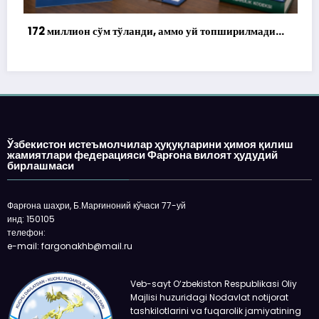
м тўланди, аммо уй топширилмади…
«Фақат нақд пул» дег
харидор QR-код орқа
Ўзбекистон истеъмолчилар ҳуқуқларини ҳимоя қилиш