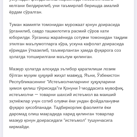
келгани билдирилиб, уни таъмирлаб беришда амалий
ёрдам сўралган.
Туман жамияти томонидан мурожаат қонун доирасида
ўрганилиб, савдо ташкилотига расмий сўров хати
юборилди. Ўрганиш жараёнида сотувчи томонидан тақдим
этилган маълумотларга кўра, ускуна кафолат доирасида
кўрикдан ўтказилиб, таъмирланган ҳамда фуқарога соз
ҳолатда топширилгани маълум қилинган.
Мазкур ҳолатда алоҳида эътибор қаратилиши лозим
бўлган муҳим ҳуқуқий жиҳат мавжуд. Яъни, Ўзбекистон
Республикасининг “Истеъмолчиларнинг ҳуқуқларини
ҳимоя қилиш тўғрисида”ги Қонуни 1-моддасига мувофиқ,
истеъмолчи — товарни шахсий истеъмол ва маиший
эҳтиёжлар учун сотиб олувчи ёки ундан фойдаланувчи
фуқаро ҳисобланади. Тадбиркорлик фаолияти ёки
даромад олиш мақсадида харид қилинган товарлар
мазкур қонун доирасидаги “истеъмол” тушунчасига
кирмайди.