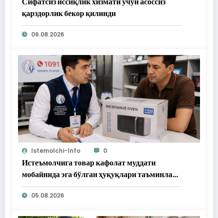
Сифатсиз иссиқлик хизмати учун асоссиз
қарздорлик бекор қилинди
06.08.2026
Istemolchi-Info
0
Истеъмолчига товар кафолат муддати
мобайнида эга бўлган ҳуқуқлари таъминлаб
берилди
05.08.2026