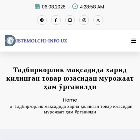
Skip
06.08.2026
4:28:59 AM
to
content
Тадбиркорлик мақсадида харид
қилинган товар юзасидан мурожаат
ҳам ўрганилди
Home
Тадбиркорлик мақсадида харид қилинган товар юзасидан
мурожаат ҳам ўрганилди