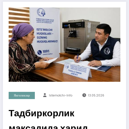
Янгиликлар
Istemolchi-Info
13.05.2026
Тадбиркорлик
мақсадида харид