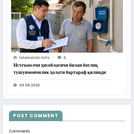
Istemolchi-Info
0
Истеъмолчи ҳисоблагичи билан боғлиқ
тушунмовчилик ҳолати бартараф қилинди
04.08.2026
POST COMMENT
Comments