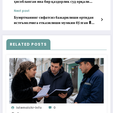
ҳисобланган яна бир қаздорлик суд орқали
бекор қилинди
Next post
Буюртманинг сифатсиз бажарилиши ортидан
истеъмолчига етказилиши мумкин бўлган 8
миллион 400 минг сўм зарарнинг олди олинди
RELATED POSTS
Istemolchi-Info
0