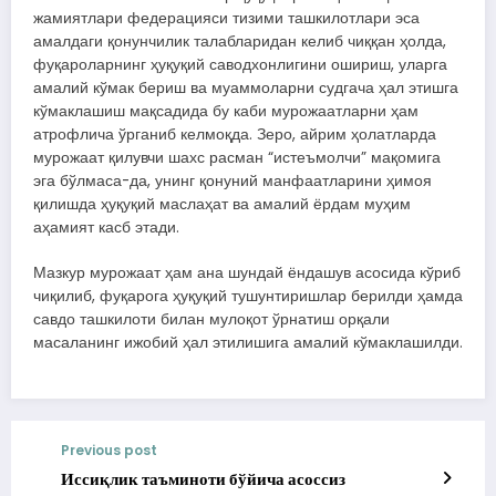
жамиятлари федерацияси тизими ташкилотлари эса
амалдаги қонунчилик талабларидан келиб чиққан ҳолда,
фуқароларнинг ҳуқуқий саводхонлигини ошириш, уларга
амалий кўмак бериш ва муаммоларни судгача ҳал этишга
кўмаклашиш мақсадида бу каби мурожаатларни ҳам
атрофлича ўрганиб келмоқда. Зеро, айрим ҳолатларда
мурожаат қилувчи шахс расман “истеъмолчи” мақомига
эга бўлмаса-да, унинг қонуний манфаатларини ҳимоя
қилишда ҳуқуқий маслаҳат ва амалий ёрдам муҳим
аҳамият касб этади.
Мазкур мурожаат ҳам ана шундай ёндашув асосида кўриб
чиқилиб, фуқарога ҳуқуқий тушунтиришлар берилди ҳамда
савдо ташкилоти билан мулоқот ўрнатиш орқали
масаланинг ижобий ҳал этилишига амалий кўмаклашилди.
Previous post
Иссиқлик таъминоти бўйича асоссиз