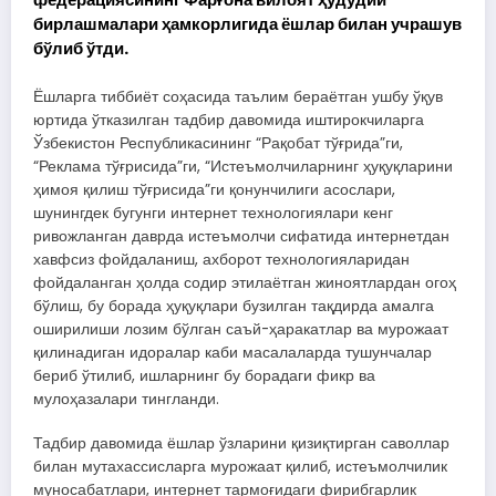
бирлашмалари ҳамкорлигида ёшлар билан учрашув
бўлиб ўтди.
Ёшларга тиббиёт соҳасида таълим бераётган ушбу ўқув
юртида ўтказилган тадбир давомида иштирокчиларга
Ўзбекистон Республикасининг “Рақобат тўғрида”ги,
“Реклама тўғрисида”ги, “Истеъмолчиларнинг ҳуқуқларини
ҳимоя қилиш тўғрисида”ги қонунчилиги асослари,
шунингдек бугунги интернет технологиялари кенг
ривожланган даврда истеъмолчи сифатида интернетдан
хавфсиз фойдаланиш, ахборот технологияларидан
фойдаланган ҳолда содир этилаётган жиноятлардан огоҳ
бўлиш, бу борада ҳуқуқлари бузилган тақдирда амалга
оширилиши лозим бўлган саъй-ҳаракатлар ва мурожаат
қилинадиган идоралар каби масалаларда тушунчалар
бериб ўтилиб, ишларнинг бу борадаги фикр ва
мулоҳазалари тингланди.
Тадбир давомида ёшлар ўзларини қизиқтирган саволлар
билан мутахассисларга мурожаат қилиб, истеъмолчилик
муносабатлари, интернет тармоғидаги фирибгарлик