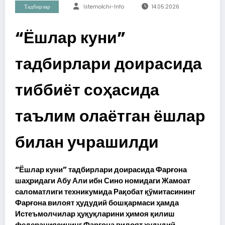
Тадбирлар
Istemolchi-Info
14.05.2026
“Ёшлар куни”
тадбирлари доирасида
тиббиёт соҳасида
таълим олаётган ёшлар
билан учрашилди
“Ёшлар куни” тадбирлари доирасида Фарғона
шаҳридаги Абу Али ибн Сино номидаги Жамоат
саломатлиги техникумида Рақобат қўмитасининг
Фарғона вилоят ҳудудий бошқармаси ҳамда
Истеъмолчилар ҳуқуқларини ҳимоя қилиш
федерациясининг Фарғона вилоят ҳудудий