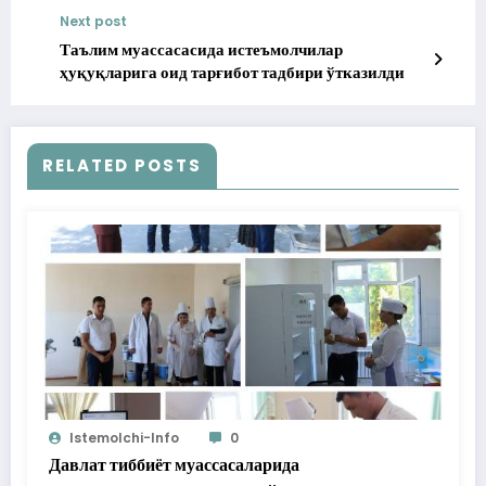
миллион 400 минг сўм зарарнинг олди олинди
Next post
Таълим муассасасида истеъмолчилар
ҳуқуқларига оид тарғибот тадбири ўтказилди
RELATED POSTS
Istemolchi-Info
0
Давлат тиббиёт муассасаларида