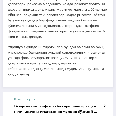
ҳолатлари, реклама маданияти ҳамда рақобат муҳитини
шакллантиришга оид муҳим маълумотларга эга бўлдилар.
Айниқса, рақамли технологиялар жадал ривожланаётган
бугунги кунда ҳар бир фуқаронинг ҳуқуқий билим ва
кўникмаларини мустаҳкамлаш, интернетдан хавфсиз
фойдаланиш маданиятини ошириш муҳим аҳамият касб
этиши таъкидланди.
Учрашув якунида иштирокчилар бундай амалий ва очиқ
мулоқотлар ёшларнинг ҳуқуқий саводхонлигини ошириш,
уларда фаол фуқаролик позициясини шакллантириш
ҳамда келгусида турли ҳуқуқбузарлик ва
киберҳавфлардан ҳимояланишда муҳим ўрин тутишини
қайд этдилар.
Previous post
Буюртманинг сифатсиз бажарилиши ортидан
истеъмолчига етказилиши мумкин бўлган 8