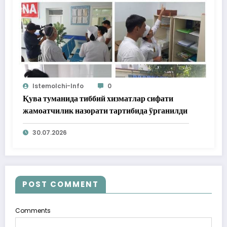
Istemolchi-Info
0
Қува туманида тиббий хизматлар сифати
жамоатчилик назорати тартибида ўрганилди
30.07.2026
POST COMMENT
Comments