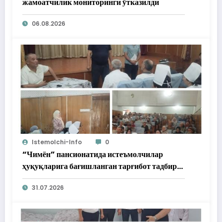
жамоатчилик мониторинги ўтказилди
06.08.2026
Istemolchi-Info
0
“Чимён” пансионатида истеъмолчилар
ҳуқуқларига бағишланган тарғибот тадбири
ўтказилди
31.07.2026