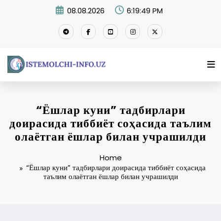
Skip
08.08.2026
6:19:50 PM
to
content
“Ёшлар куни” тадбирлари
доирасида тиббиёт соҳасида таълим
олаётган ёшлар билан учрашилди
Home
“Ёшлар куни” тадбирлари доирасида тиббиёт соҳасида
таълим олаётган ёшлар билан учрашилди