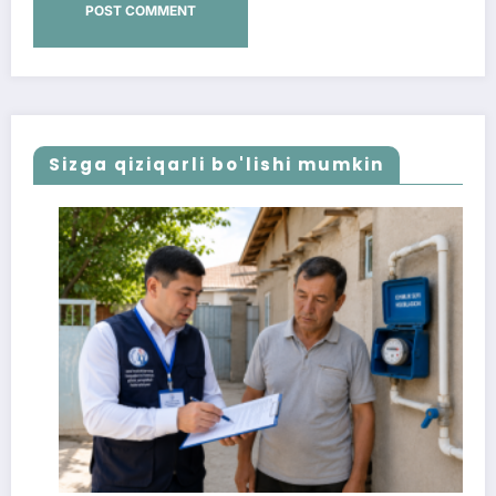
Sizga qiziqarli bo'lishi mumkin