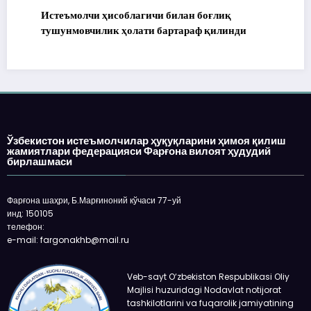
Истеъмолчи ҳисоблагичи билан боғлиқ
тушунмовчилик ҳолати бартараф қилинди
Ўзбекистон истеъмолчилар ҳуқуқларини ҳимоя қилиш
жамиятлари федерацияси Фарғона вилоят ҳудудий
бирлашмаси
Фарғона шаҳри, Б.Марғиноний кўчаси 77-уй
инд: 150105
телефон:
e-mail: fargonakhb@mail.ru
Veb-sayt O‘zbekiston Respublikasi Oliy
Majlisi huzuridagi Nodavlat notijorat
tashkilotlarini va fuqarolik jamiyatining