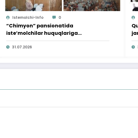
Istemolchi-Info
0
“Chimyon” pansionatida
Qu
iste’molchilar huquqlariga
ja
bag‘ishlangan targ‘ibot tadbiri
o‘
o‘tkazildi
31.07.2026