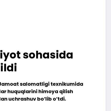
biyot sohasida
ildi
i Jamoat salomatligi texnikumida
r huquqlarini himoya qilish
an uchrashuv bo‘lib o‘tdi.