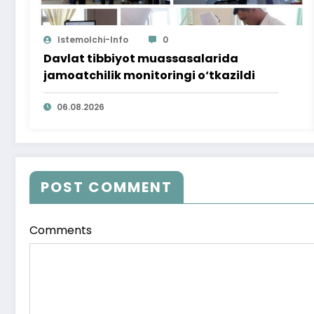
Istemolchi-Info
0
Davlat tibbiyot muassasalarida
jamoatchilik monitoringi o‘tkazildi
06.08.2026
POST COMMENT
Comments