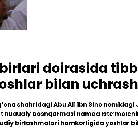
birlari doirasida tib
oshlar bilan uchrash
rg‘ona shahridagi Abu Ali ibn Sino nomidag
t hududiy boshqarmasi hamda Iste’molchila
udiy birlashmalari hamkorligida yoshlar bil