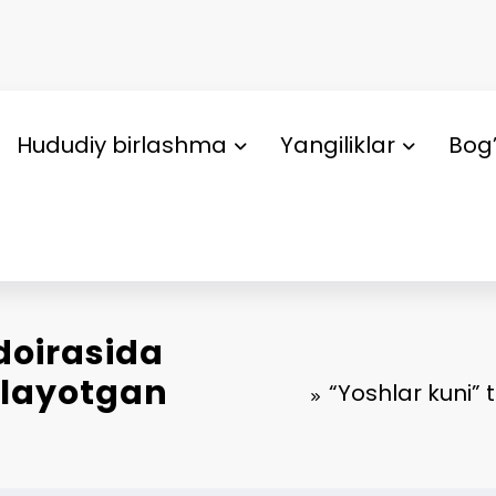
Hududiy birlashma
Yangiliklar
Bog’
 doirasida
olayotgan
“Yoshlar kuni” 