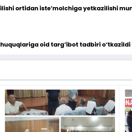
ilishi ortidan iste’molchiga yetkazilishi m
uquqlariga oid targ‘ibot tadbiri o‘tkazildi