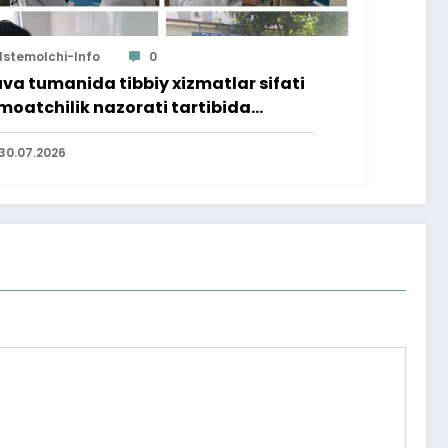
Istemolchi-Info
0
va tumanida tibbiy xizmatlar sifati
moatchilik nazorati tartibida
rganildi
30.07.2026