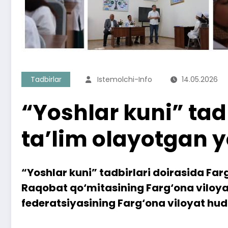
Tadbirlar
Istemolchi-Info
14.05.2026
“Yoshlar kuni” tad
ta’lim olayotgan y
“Yoshlar kuni” tadbirlari doirasida Fa
Raqobat qo‘mitasining Farg‘ona viloya
federatsiyasining Farg‘ona viloyat hud