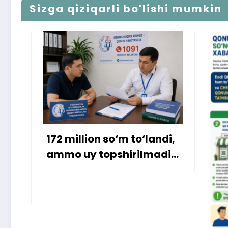
Sizga qiziqarli bo'lishi mumkin
o‘m to‘landi,
shirilmadi…