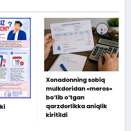
onning sobiq
Internetdagi xarid
oridan «meros»
amalga oshmagan
 o‘tgan
sababli 300 ming 
rlikka aniqlik
iste’molchiga qayt
i