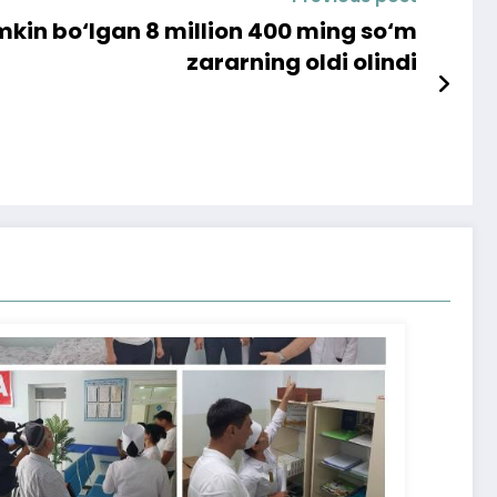
umkin bo‘lgan 8 million 400 ming so‘m
zararning oldi olindi