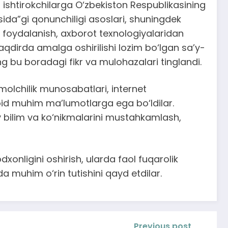
ishtirokchilarga O‘zbekiston Respublikasining
isida”gi qonunchiligi asoslari, shuningdek
z foydalanish, axborot texnologiyalaridan
qdirda amalga oshirilishi lozim bo‘lgan sa’y-
ng bu boradagi fikr va mulohazalari tinglandi.
’molchilik munosabatlari, internet
 oid muhim ma’lumotlarga ega bo‘ldilar.
y bilim va ko‘nikmalarini mustahkamlash,
nligini oshirish, ularda faol fuqarolik
a muhim o‘rin tutishini qayd etdilar.
Previous post