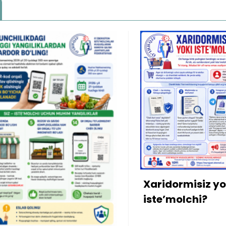
Xonad
mulkd
bo‘lib
qarzdo
Xaridormisiz yoki
kiritild
iste’molchi?