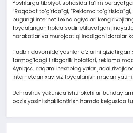
Yoshlarga tibbiyot sohasida ta’lim berayotga
“Raqobat to‘g‘rida”gi, “Reklama to‘g‘risida”gi,
bugungi internet texnologiyalari keng rivojla
foydalangan holda sodir etilayotgan jinoyatla
harakatlar va murojaat qilinadigan idoralar ka
Tadbir davomida yoshlar o‘zlarini qiziqtirgan 
tarmog‘idagi firibgarlik holatlari, reklama m
Ayniqsa, raqamli texnologiyalar jadal rivojl
internetdan xavfsiz foydalanish madaniyatini 
Uchrashuv yakunida ishtirokchilar bunday amal
pozisiyasini shakllantirish hamda kelgusida tu