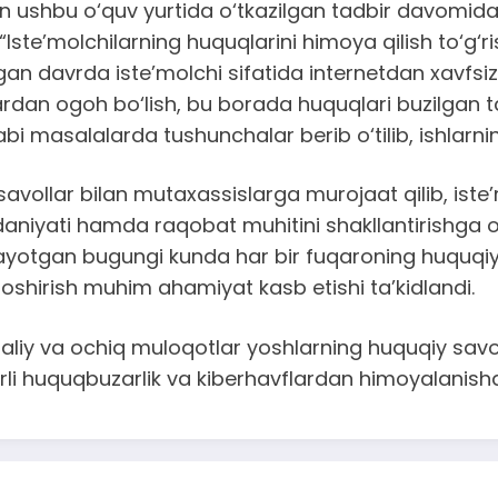
n ushbu o‘quv yurtida o‘tkazilgan tadbir davomida 
 “Iste’molchilarning huquqlarini himoya qilish to‘g‘r
ngan davrda iste’molchi sifatida internetdan xavfsi
rdan ogoh bo‘lish, bu borada huquqlari buzilgan ta
bi masalalarda tushunchalar berib o‘tilib, ishlarni
savollar bilan mutaxassislarga murojaat qilib, iste
adaniyati hamda raqobat muhitini shakllantirishga
anayotgan bugungi kunda har bir fuqaroning huquqi
oshirish muhim ahamiyat kasb etishi ta’kidlandi.
iy va ochiq muloqotlar yoshlarning huquqiy savodxo
rli huquqbuzarlik va kiberhavflardan himoyalanishd