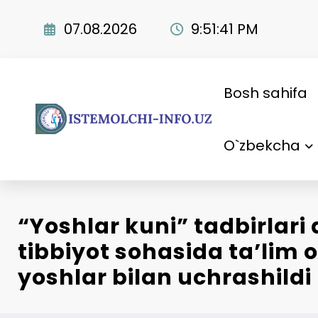
Skip
to
07.08.2026
9:51:42 PM
content
Bosh sahifa
O`zbekcha
“Yoshlar kuni” tadbirlari
tibbiyot sohasida ta’lim 
yoshlar bilan uchrashildi