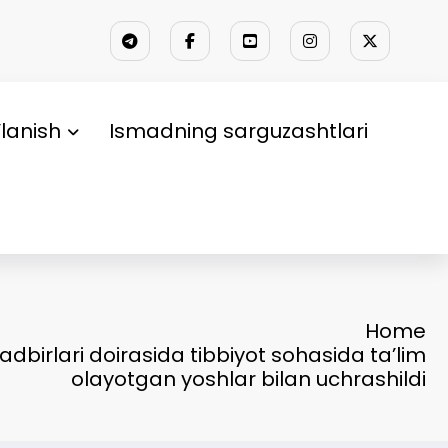
lanish
Ismadning sarguzashtlari
Home
tadbirlari doirasida tibbiyot sohasida ta’lim
olayotgan yoshlar bilan uchrashildi