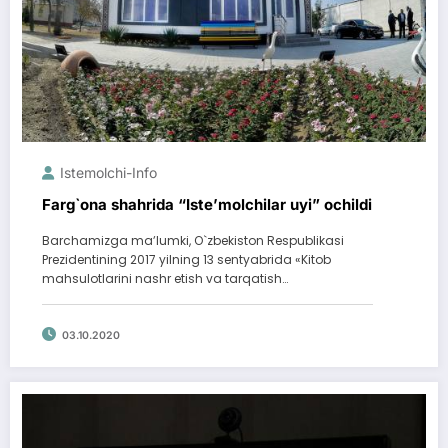
Istemolchi-Info
Farg`ona shahrida “Isteʼmolchilar uyi” ochildi
Barchamizga maʼlumki, O`zbekiston Respublikasi
Prezidentining 2017 yilning 13 sentyabrida «Kitob
mahsulotlarini nashr etish va tarqatish…
03.10.2020