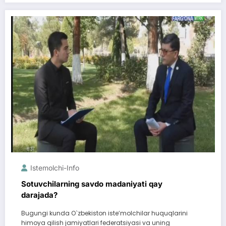
Istemolchi-Info
Sotuvchilarning savdo madaniyati qay
darajada?
Bugungi kunda O`zbekiston isteʼmolchilar huquqlarini
himoya qilish jamiyatlari federatsiyasi va uning