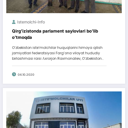
Istemolchi-Info
Qirgʼizistonda parlament saylovlari boʼlib
oʼtmoqda
Oʼzbekiston isteʼmolchilar huquqlarini himoya qilish
jamiyatlari federatsiyasi Fargʼona viloyat hududiy
birlashmasi raisi Аxrorjon Raxmonaliev, Oʼzbekiston…
04.10.2020