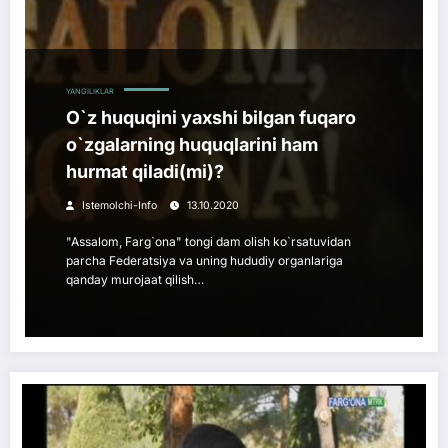
YANGILIKLAR
O`z huquqini yaxshi bilgan fuqaro
o`zgalarning huquqlarini ham
hurmat qiladi(mi)?
Istemolchi-Info
13.10.2020
"Assalom, Farg`ona" tongi dam olish ko`rsatuvidan
parcha Federatsiya va uning hududiy organlariga
qanday murojaat qilish…