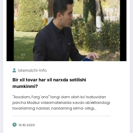
Istemolchi-Info
Bir xil tovar har xil narxda sotilishi
mumkinmi?
"Assalom, Farg`ona" tongi dam olish ko`rsatuvidan
parcha Mazkur videomaterialda savdo ob'ektlaridagi
tovarlarning narxlari, narxlarning xilma-xilligi,…
13.10.2020