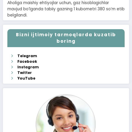
Аholiga maishiy ehtiyojlar uchun, gaz hisoblagichlar
mavjud boʼlganda tabiiy gazning 1 kubometri 380 soʼm etib
belgilandi.
Bizni ijtimoiy tarmoqlarda kuzatib
boring
Telegram
Facebook
Instagram
Twitter
YouTube