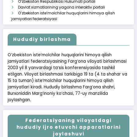
O‘zbekiston Respublikasi Hukumati portali
Davlat xizmatlarining yagona interaktiv portali
O’zbekiston iste’molchilar huquqlarini himoya qilish
jamiyatlari federatsiyasi
Hududiy birlashma
O‘zbekiston iste’molchilar huquqlarini himoya qilish
jamiyatlari federatsiyasining Farg‘ona viloyati birlashmasi
2003 yil 8 yanvardagi ta’sis konferensiyasida tashkil
etilgan. Viloyat birlashmasi tarkibiga 19 ta (4 ta shahar va
15 ta tuman) iste’molchilar huquqlarini himoya qilish
jamiyatlari kiradi. Hududiy birlashma Farg‘ona shahri,
Burxoniddin Marg‘inoniy ko‘chasi, 77-uy manzilida
joylashgan.
Federatsiyaning viloyatdagi
hududiy ijro etuvchi apparatlarini
joylashuvi