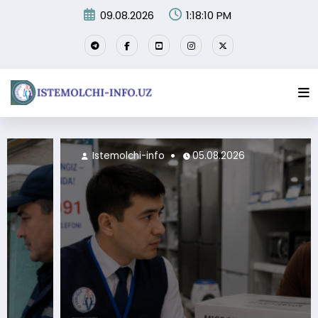
Skip
09.08.2026
1:18:12 PM
to
content
Istemolchi-info
05.08.2026