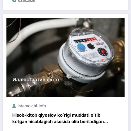
02.10.2020
Istemolchi-Info
Hisob-kitob qiyoslov ko`rigi muddati o`tib
ketgan hisoblagich asosida olib boriladigan
bo`ldi