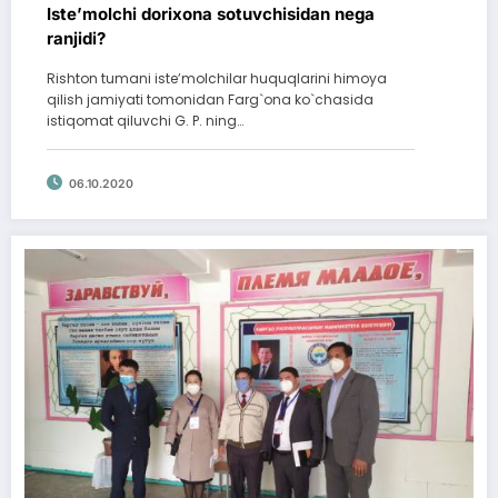
Iste’molchi dorixona sotuvchisidan nega
ranjidi?
Rishton tumani isteʼmolchilar huquqlarini himoya
qilish jamiyati tomonidan Farg`ona ko`chasida
istiqomat qiluvchi G. P. ning…
06.10.2020