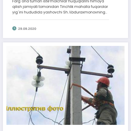
Farg`ona tuman isteʼmolchilar huquqlarini himoya
qilish jamiyati tomonidan Tinchlik mahalla fuqarolar
yig`ini hududida yashovchi Sh.Аbduraxmonovning…
29.09.2020