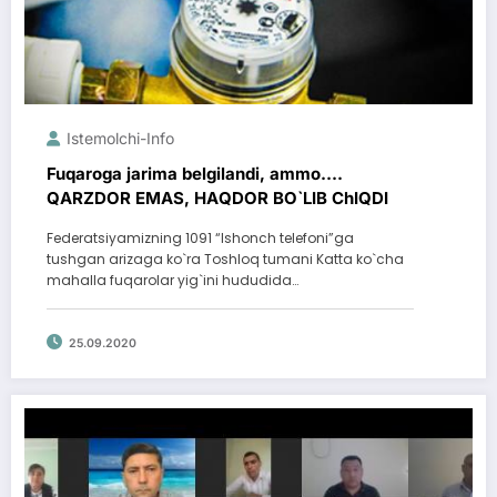
Istemolchi-Info
Fuqaroga jarima belgilandi, ammo….
QАRZDOR EMАS, HАQDOR BO`LIB ChIQDI
Federatsiyamizning 1091 “Ishonch telefoni”ga
tushgan arizaga ko`ra Toshloq tumani Katta ko`cha
mahalla fuqarolar yig`ini hududida…
25.09.2020