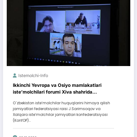
Istemolchi-Info
Ikkinchi Yevropa va Osiyo mamlakatlari
isteʼmolchilari forumi Xiva shahrida
o`tkaziladi
O`zbekiston isteʼmolchilar huquqlarini himoya qilish
jamiyatlari federatsiyasi raisi J.Sarimsoqov va
Xalqaro isteʼmolchilar jamiyatlari konfederatsiyasi
(KonfOP)…