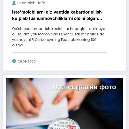
Istemolchi-Info
Isteʼmolchilarni o`z vaqtida xabardor qilish
ko`plab tushunmovchiliklarni oldini olgan
bo`lardi
Qo`shtepa tumani isteʼmolchilar huquqlarini himoya
qilish jamiyati tomonidan Eshonguzar mahallasida
yashovchi R.Qurbonovning Federatsiyaning 1091
qisqa…
26.09.2020