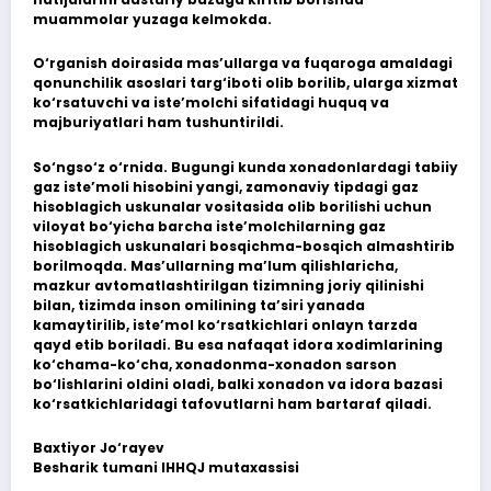
muammolar yuzaga kelmokda.
O‘rganish doirasida mas’ullarga va fuqaroga amaldagi
qonunchilik asoslari targ‘iboti olib borilib, ularga xizmat
ko‘rsatuvchi va iste’molchi sifatidagi huquq va
majburiyatlari ham tushuntirildi.
So‘ngso‘z o‘rnida. Bugungi kunda xonadonlardagi tabiiy
gaz iste’moli hisobini yangi, zamonaviy tipdagi gaz
hisoblagich uskunalar vositasida olib borilishi uchun
viloyat bo‘yicha barcha iste’molchilarning gaz
hisoblagich uskunalari bosqichma-bosqich almashtirib
borilmoqda. Mas’ullarning ma’lum qilishlaricha,
mazkur avtomatlashtirilgan tizimning joriy qilinishi
bilan, tizimda inson omilining ta’siri yanada
kamaytirilib, iste’mol ko‘rsatkichlari onlayn tarzda
qayd etib boriladi. Bu esa nafaqat idora xodimlarining
ko‘chama-ko‘cha, xonadonma-xonadon sarson
bo‘lishlarini oldini oladi, balki xonadon va idora bazasi
ko‘rsatkichlaridagi tafovutlarni ham bartaraf qiladi.
Baxtiyor Jo‘rayev
Besharik tumani IHHQJ mutaxassisi