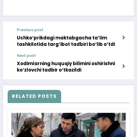
Previous post
Uchko‘prikdagi maktabgacha ta’lim
tashkilotida targ‘ibot tadbiri bo‘lib o‘tdi
Next post
Xodimlarning huquqiy bilimini oshirishni
ko‘zlovchi tadbir o‘tkazildi
RELATED POSTS