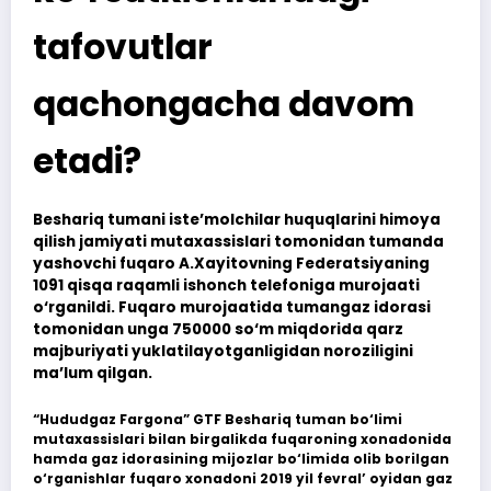
tafovutlar
qachongacha davom
etadi?
Beshariq tumani iste’molchilar huquqlarini himoya
qilish jamiyati mutaxassislari tomonidan tumanda
yashovchi fuqaro A.Xayitovning Federatsiyaning
1091 qisqa raqamli ishonch telefoniga murojaati
o‘rganildi. Fuqaro murojaatida tumangaz idorasi
tomonidan unga 750000 so‘m miqdorida qarz
majburiyati yuklatilayotganligidan noroziligini
ma’lum qilgan.
“Hududgaz Fargona” GTF Beshariq tuman bo‘limi
mutaxassislari bilan birgalikda fuqaroning xonadonida
hamda gaz idorasining mijozlar bo‘limida olib borilgan
o‘rganishlar fuqaro xonadoni 2019 yil fevral’ oyidan gaz