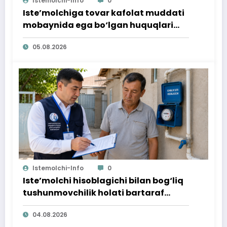
Istemolchi-Info
0
Iste’molchiga tovar kafolat muddati
mobaynida ega bo‘lgan huquqlari
ta’minlab berildi
05.08.2026
Istemolchi-Info
0
Iste’molchi hisoblagichi bilan bog‘liq
tushunmovchilik holati bartaraf
qilindi
04.08.2026