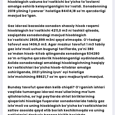
hisoblagich uskuna ko‘rsatkichi bo‘yicha to‘lovlarni
amalga oshirib kelayotganligini ko‘rsatdi. Xonadonning
2019 yilning 1 yanvar’ holatiga 84414,18 so‘m qarzdorligi
mavjud bo‘lgan.
Gaz idorasi bazasida xonadon shaxsiy hisob raqami
hisoblagich ko‘rsatkichi 4211,0 m3 ni tashkil qilsada,
xaqiqatda xonadondagi mavjud hisoblagich
ko‘rsatkichi 2805,899 m3ni qayd etmoqda. O‘rtadagi
tafovut esa 1406,0 m3. Agar mazkur tavofut 1 m3 tabiiy
gaz iste’moli uchun bugungi tariflarda, ya’ni 380
so‘mdan hisob-kitob qilinganda xonadonga 534280
so‘m ortiqcha qarzdorlik hisoblanganligi oydinlashadi.
Aslida xonadondagi amaldagi hisoblagichning haqiqiy
ko‘rsatkichlari bo‘yicha hisob-kitoblar amalga
oshirilganda, 2021 yilning iyun’ oyi holatiga
iste’molchining 88621,7 so‘m qarz majburiyati mavjud.
Bunday tavofut qaerdan kelib chiqdi? O‘rganish ishlari
vaqtida tumangaz idorasi mas’ullarining ma’lum
qilishlaricha, so‘ngi paytlarda shtat birliklarining
qisqarishi hisobiga fuqarolar xonadonlarida tabiiy gaz
iste’moli va uning hisoblagich bo‘yicha ko‘rsatkichlarini
xatlov asosida qayd etib borish kechikmoqda va uning
natijalarini dasturiy bazaga kiritib borishda