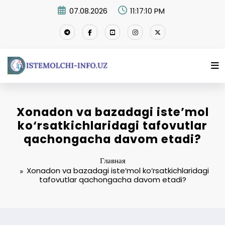
Перейти
07.08.2026
11:17:10 PM
к
содержимому
Xonadon va bazadagi iste’mol
ko‘rsatkichlaridagi tafovutlar
qachongacha davom etadi?
Главная
Xonadon va bazadagi iste’mol ko‘rsatkichlaridagi
tafovutlar qachongacha davom etadi?