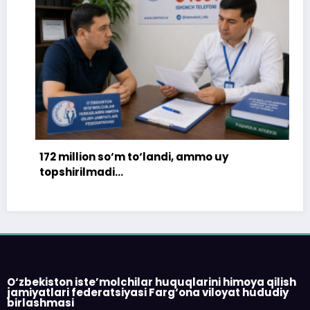
172 million so‘m to‘landi, ammo uy
topshirilmadi…
O‘zbekiston iste’molchilar huquqlarini himoya qilish
jamiyatlari federatsiyasi Farg‘ona viloyat hududiy
birlashmasi