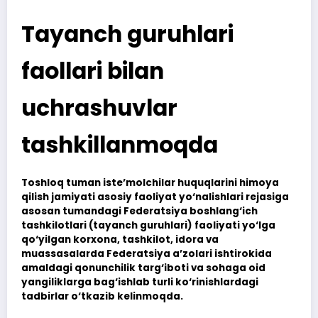
Tayanch guruhlari
faollari bilan
uchrashuvlar
tashkillanmoqda
Toshloq tuman iste’molchilar huquqlarini himoya
qilish jamiyati asosiy faoliyat yo‘nalishlari rejasiga
asosan tumandagi Federatsiya boshlang‘ich
tashkilotlari (tayanch guruhlari) faoliyati yo‘lga
qo‘yilgan korxona, tashkilot, idora va
muassasalarda Federatsiya a’zolari ishtirokida
amaldagi qonunchilik targ‘iboti va sohaga oid
yangiliklarga bag‘ishlab turli ko‘rinishlardagi
tadbirlar o‘tkazib kelinmoqda.