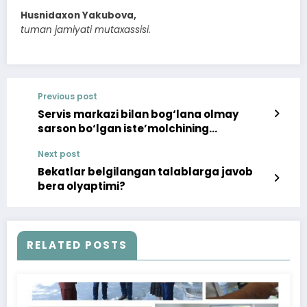
Husnidaxon Yakubova,
tuman jamiyati mutaxassisi.
Previous post
Servis markazi bilan bog‘lana olmay
sarson bo‘lgan iste’molchining
muammosi bartaraf etildi
Next post
Bekatlar belgilangan talablarga javob
bera olyaptimi?
RELATED POSTS