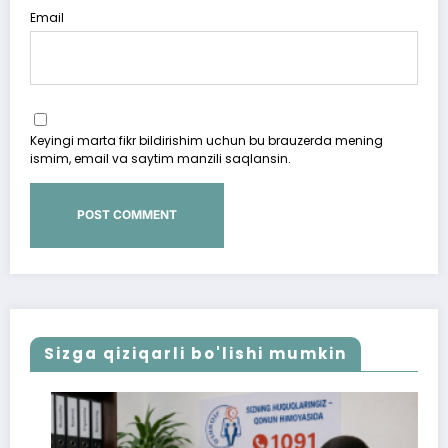
Email
Keyingi marta fikr bildirishim uchun bu brauzerda mening
ismim, email va saytim manzili saqlansin.
Sizga qiziqarli bo'lishi mumkin