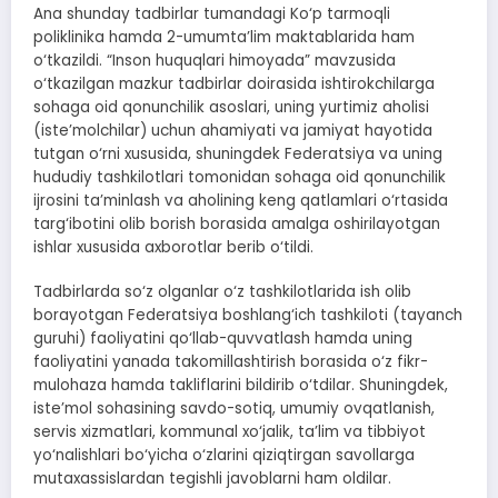
Ana shunday tadbirlar tumandagi Ko‘p tarmoqli
poliklinika hamda 2-umumta’lim maktablarida ham
o‘tkazildi. “Inson huquqlari himoyada” mavzusida
o‘tkazilgan mazkur tadbirlar doirasida ishtirokchilarga
sohaga oid qonunchilik asoslari, uning yurtimiz aholisi
(iste’molchilar) uchun ahamiyati va jamiyat hayotida
tutgan o‘rni xususida, shuningdek Federatsiya va uning
hududiy tashkilotlari tomonidan sohaga oid qonunchilik
ijrosini ta’minlash va aholining keng qatlamlari o‘rtasida
targ‘ibotini olib borish borasida amalga oshirilayotgan
ishlar xususida axborotlar berib o‘tildi.
Tadbirlarda so‘z olganlar o‘z tashkilotlarida ish olib
borayotgan Federatsiya boshlang‘ich tashkiloti (tayanch
guruhi) faoliyatini qo‘llab-quvvatlash hamda uning
faoliyatini yanada takomillashtirish borasida o‘z fikr-
mulohaza hamda takliflarini bildirib o‘tdilar. Shuningdek,
iste’mol sohasining savdo-sotiq, umumiy ovqatlanish,
servis xizmatlari, kommunal xo‘jalik, ta’lim va tibbiyot
yo‘nalishlari bo‘yicha o‘zlarini qiziqtirgan savollarga
mutaxassislardan tegishli javoblarni ham oldilar.