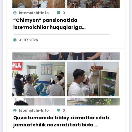
Istemolchi-Info
0
“Chimyon” pansionatida
iste’molchilar huquqlariga
bag‘ishlangan targ‘ibot tadbiri
31.07.2026
o‘tkazildi
Istemolchi-Info
0
Quva tumanida tibbiy xizmatlar sifati
jamoatchilik nazorati tartibida
o‘rganildi