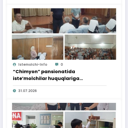
Istemolchi-Info
0
“Chimyon” pansionatida
iste’molchilar huquqlariga
bag‘ishlangan targ‘ibot tadbiri
31.07.2026
o‘tkazildi