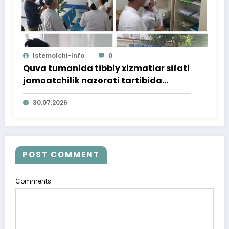
Istemolchi-Info
0
Quva tumanida tibbiy xizmatlar sifati
jamoatchilik nazorati tartibida
o‘rganildi
30.07.2026
POST COMMENT
Comments