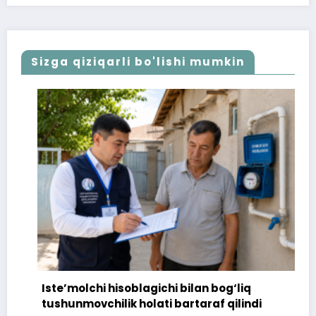
Sizga qiziqarli bo'lishi mumkin
Iste’molchi hisoblagichi bilan bog‘liq
tushunmovchilik holati bartaraf qilindi