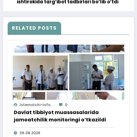
ishtirokida targ‘ibot tadbirlari bo‘lib o‘tdi
RELATED POSTS
Istemolchi-Info
0
Davlat tibbiyot muassasalarida
jamoatchilik monitoringi o‘tkazildi
06.08.2026