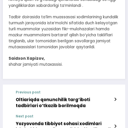
yangiliklardan xabardorligi ta’minlandi .
Tadbir doirasida ta’lim muassasasi xodimlarining kundalik
turmush jarayonida iste’molchi sifatida duch kelayotgan
turli muammolar yuzasidan fikr-mulohazalari hamda
mazkur muammolarni bartaraf qilish bo‘yicha takliflari
tinglanib, ular tomonidan berilgan savollarga jamiyat
mutaxassislari tomonidan javoblar qaytarildi.
Saidxon Xapizov,
shahar jamiyati mutaxassisi.
Previous post
Oltiariqda qonunchilik targ‘iboti
tadbirlari o‘tkazib borilmoqda
Next post
Yozyovonda tibbiyot sohasi xodimlari