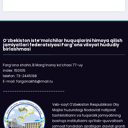
O‘zbekiston iste’molchilar huquqlarini himoya qilish
jamiyatlari federatsiyasi Farg‘ona viloyat hududiy
birlashmasi
Farg‘ona shahri, B.Marg‘inoniy ko‘chasi 77-uy
index: 150105
telefon: 73-2445198
E-mail: fargonakhb@mail.ru
___________________________
Veb-sayt O‘zbekiston Respublikasi Oliy
Majlisi huzuridagi Nodavlat notijorat
tashkilotlarini va fuqarolik jamiyatining
boshqa institutlarini qo‘llab-quvvatlash
jamoat fondidan ajratilgan davlat granti