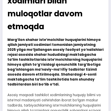
xodimlari bilan
muloqotlar davom
etmoqda
Marg‘ilon shahar iste’molchilar huquqlarini himoya
qilish jamiyati xodimlari tomonidan jamiyatning
2025 yilga mo‘ljallangan asosiy faoliyat yo‘nalishlari
rejasi asosida shahar hududidagi maktabgacha
ta’lim tashkilotlarida iste’molchilarning huquqlarini
himoya qilish to‘g‘risidagi qonunchilik targ‘ibotiga
bag‘ishlangan ma’naviy-ma’rifiy tadbirlar tizimli
asosda davom ettirilmoqda. Shahardagi 4-sonli
maktabgacha ta’lim tashkilotida ham shunday
tadbirlardan biri bo‘lib o‘tdi.
Asosiy maqsadi tashkilot xodimlarining huquqiy bilimi va
iste’mol madaniyati oshirishdan iborat bo‘lgan mazkur
tadbirda, tarbiyachilarning iste’molchilarning huquqlarini
himoya qilish to‘g‘risidagi qonunchilik sohasidagi so‘nggi