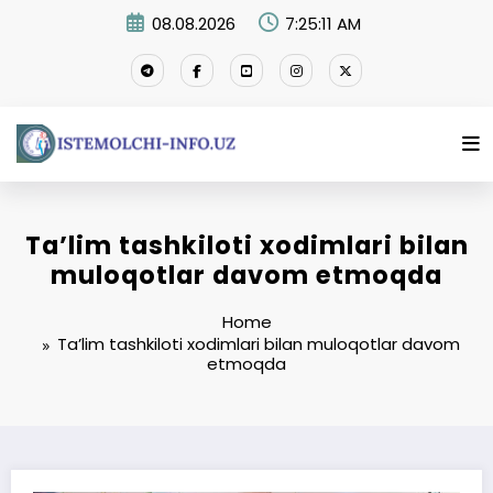
Skip
08.08.2026
7:25:11 AM
to
content
Ta’lim tashkiloti xodimlari bilan
muloqotlar davom etmoqda
Home
Ta’lim tashkiloti xodimlari bilan muloqotlar davom
etmoqda