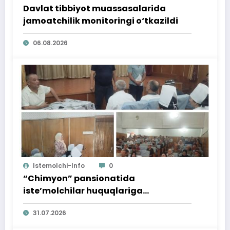
Davlat tibbiyot muassasalarida
jamoatchilik monitoringi o‘tkazildi
06.08.2026
Istemolchi-Info
0
“Chimyon” pansionatida
iste’molchilar huquqlariga
bag‘ishlangan targ‘ibot tadbiri
31.07.2026
o‘tkazildi