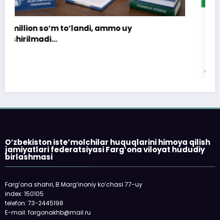
«Faqat naqd pul» degan gapga o‘rin
qolmayapti: xaridor QR-kod orqali ham to‘lay
oladi