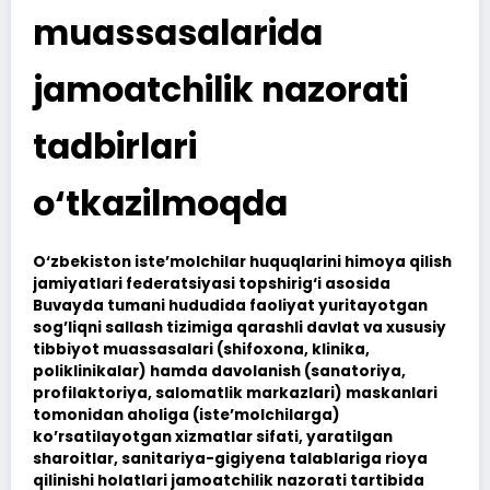
muassasalarida
jamoatchilik nazorati
tadbirlari
o‘tkazilmoqda
O‘zbekiston iste’molchilar huquqlarini himoya qilish
jamiyatlari federatsiyasi topshirig‘i asosida
Buvayda tumani hududida faoliyat yuritayotgan
sog’liqni sallash tizimiga qarashli davlat va xususiy
tibbiyot muassasalari (shifoxona, klinika,
poliklinikalar) hamda davolanish (sanatoriya,
profilaktoriya, salomatlik markazlari) maskanlari
tomonidan aholiga (iste’molchilarga)
ko’rsatilayotgan xizmatlar sifati, yaratilgan
sharoitlar, sanitariya-gigiyena talablariga rioya
qilinishi holatlari jamoatchilik nazorati tartibida