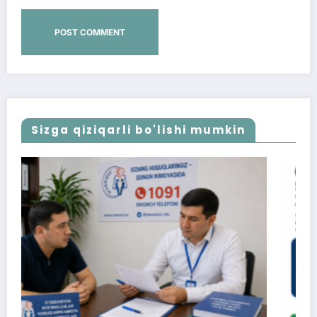
Sizga qiziqarli bo'lishi mumkin