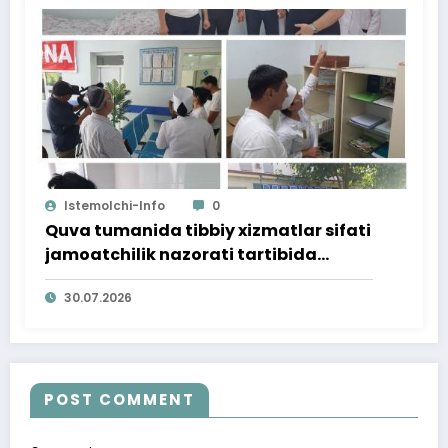
Istemolchi-Info
0
Quva tumanida tibbiy xizmatlar sifati
jamoatchilik nazorati tartibida
o‘rganildi
30.07.2026
POST COMMENT