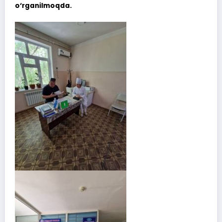
o‘rganilmoqda.