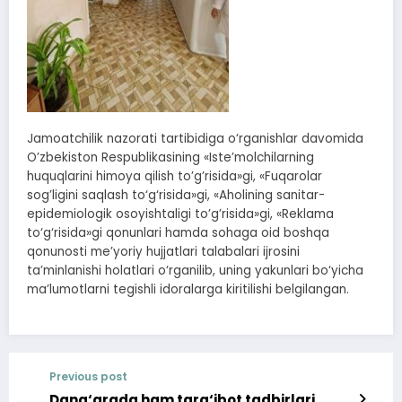
Jamoatchilik nazorati tartibidiga o‘rganishlar davomida
O’zbekiston Respublikasining «Iste’molchilarning
huquqlarini himoya qilish to’g’risida»gi, «Fuqarolar
sog’ligini saqlash to‘g‘risida»gi, «Aholining sanitar-
epidemiologik osoyishtaligi to’g’risida»gi, «Reklama
to‘g‘risida»gi qonunlari hamda sohaga oid boshqa
qonunosti me’yoriy hujjatlari talabalari ijrosini
ta’minlanishi holatlari o‘rganilib, uning yakunlari bo‘yicha
ma’lumotlarni tegishli idoralarga kiritilishi belgilangan.
Previous post
Dang‘arada ham targ‘ibot tadbirlari