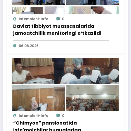
Istemolchi-Info
0
Davlat tibbiyot muassasalarida
jamoatchilik monitoringi o‘tkazildi
06.08.2026
Istemolchi-Info
0
“Chimyon” pansionatida
iste’molchilar huquqlariga