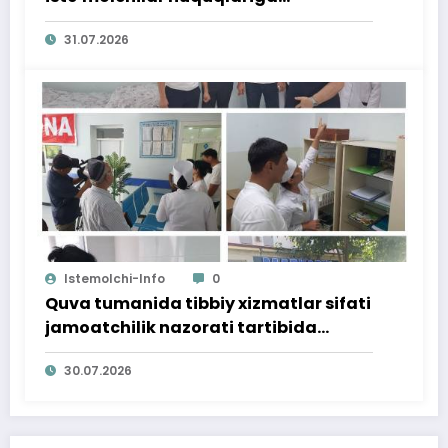
bag‘ishlangan targ‘ibot tadbiri
31.07.2026
o‘tkazildi
Istemolchi-Info
0
Quva tumanida tibbiy xizmatlar sifati
jamoatchilik nazorati tartibida
o‘rganildi
30.07.2026