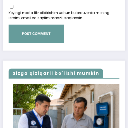
Keyingi marta fikr bildirishim uchun bu brauzerda mening
ismim, email va saytim manzili saqlansin.
Sizga qiziqarli bo'lishi mumkin