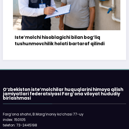
Iste’molchi hisoblagichi bilan bog‘liq
17
tushunmovchilik holati bartaraf qilindi
to
O‘zbekiston iste’molchilar huquqlarini himoya qilish
jamiyatlari federatsiyasi Farg‘ona viloyat hududiy
birlashmasi
Farg‘ona shahri, B.Marg‘inoniy ko‘chasi 77-uy
index: 150105
telefon: 73-2445198