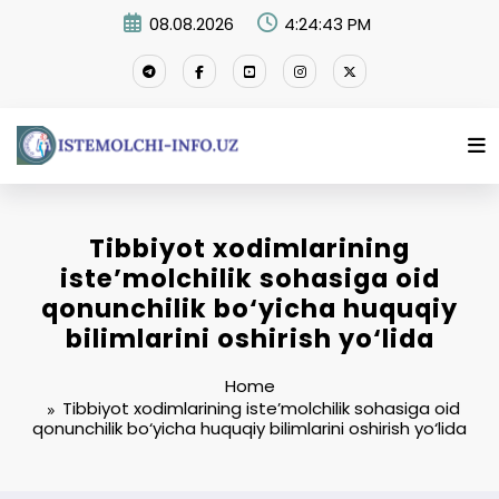
Skip
08.08.2026
4:24:44 PM
to
content
Tibbiyot xodimlarining
iste’molchilik sohasiga oid
qonunchilik bo‘yicha huquqiy
bilimlarini oshirish yo‘lida
Home
Tibbiyot xodimlarining iste’molchilik sohasiga oid
qonunchilik bo‘yicha huquqiy bilimlarini oshirish yo‘lida