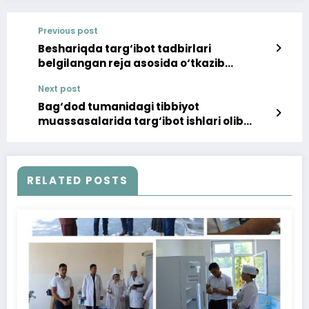
Previous post
Beshariqda targ‘ibot tadbirlari
belgilangan reja asosida o‘tkazib
borilmoqda
Next post
Bag‘dod tumanidagi tibbiyot
muassasalarida targ‘ibot ishlari olib
borilmoqda
RELATED POSTS