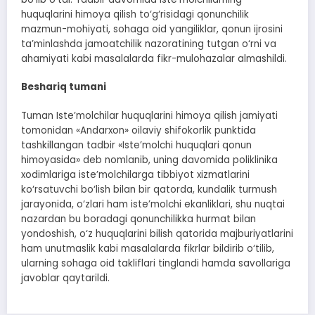
huquqlarini himoya qilish to‘g‘risidagi qonunchilik
mazmun-mohiyati, sohaga oid yangiliklar, qonun ijrosini
ta’minlashda jamoatchilik nazoratining tutgan o‘rni va
ahamiyati kabi masalalarda fikr-mulohazalar almashildi.
Beshariq tumani
Tuman Iste’molchilar huquqlarini himoya qilish jamiyati
tomonidan «Andarxon» oilaviy shifokorlik punktida
tashkillangan tadbir «Iste’molchi huquqlari qonun
himoyasida» deb nomlanib, uning davomida poliklinika
xodimlariga iste’molchilarga tibbiyot xizmatlarini
ko‘rsatuvchi bo‘lish bilan bir qatorda, kundalik turmush
jarayonida, o‘zlari ham iste’molchi ekanliklari, shu nuqtai
nazardan bu boradagi qonunchilikka hurmat bilan
yondoshish, o‘z huquqlarini bilish qatorida majburiyatlarini
ham unutmaslik kabi masalalarda fikrlar bildirib o‘tilib,
ularning sohaga oid takliflari tinglandi hamda savollariga
javoblar qaytarildi.