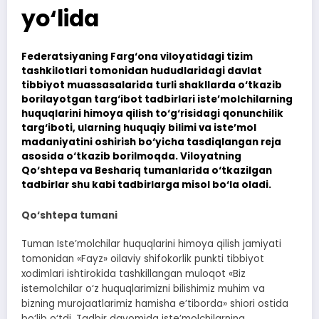
yo‘lida
Federatsiyaning Farg‘ona viloyatidagi tizim
tashkilotlari tomonidan hududlaridagi davlat
tibbiyot muassasalarida turli shakllarda o‘tkazib
borilayotgan targ‘ibot tadbirlari iste’molchilarning
huquqlarini himoya qilish to‘g‘risidagi qonunchilik
targ‘iboti, ularning huquqiy bilimi va iste’mol
madaniyatini oshirish bo‘yicha tasdiqlangan reja
asosida o‘tkazib borilmoqda. Viloyatning
Qo‘shtepa va Beshariq tumanlarida o‘tkazilgan
tadbirlar shu kabi tadbirlarga misol bo‘la oladi.
Qo‘shtepa tumani
Tuman Iste’molchilar huquqlarini himoya qilish jamiyati
tomonidan «Fayz» oilaviy shifokorlik punkti tibbiyot
xodimlari ishtirokida tashkillangan muloqot «Biz
istemolchilar o‘z huquqlarimizni bilishimiz muhim va
bizning murojaatlarimiz hamisha e’tiborda» shiori ostida
bo‘lib o‘tdi. Tadbir davomida iste’molchilarning