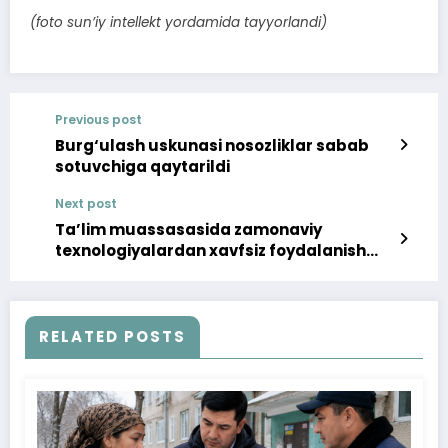
(foto sun’iy intellekt yordamida tayyorlandi)
Previous post
Burg‘ulash uskunasi nosozliklar sabab
sotuvchiga qaytarildi
Next post
Ta’lim muassasasida zamonaviy
texnologiyalardan xavfsiz foydalanish
borasida targ‘ibot ishlari olib borildi
RELATED POSTS