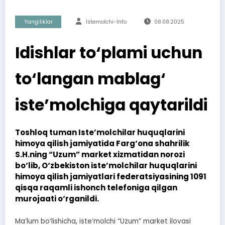
Yangiliklar
Istemolchi-Info
08.08.2025
Idishlar to‘plami uchun
to‘langan mablag‘
iste’molchiga qaytarildi
Toshloq tuman Iste’molchilar huquqlarini
himoya qilish jamiyatida Farg‘ona shahrilik
S.H.ning “Uzum” market xizmatidan norozi
bo‘lib, O‘zbekiston iste’molchilar huquqlarini
himoya qilish jamiyatlari federatsiyasining 1091
qisqa raqamli ishonch telefoniga qilgan
murojaati o‘rganildi.
Ma’lum bo‘lishicha, iste’molchi “Uzum” market ilovasi