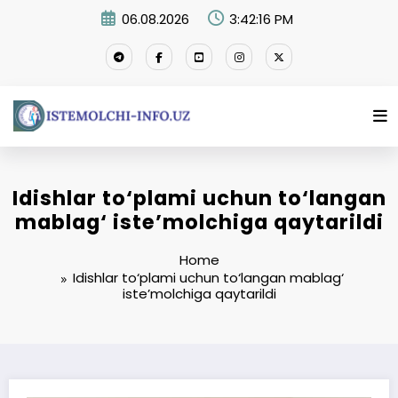
Skip
06.08.2026
3:42:17 PM
to
content
Idishlar to‘plami uchun to‘langan
mablag‘ iste’molchiga qaytarildi
Home
Idishlar to‘plami uchun to‘langan mablag‘
iste’molchiga qaytarildi