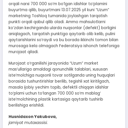
orqali narxi 700 000 so‘m bo‘lgan idishlar to‘plamini
buyurtma qilib, buyurtmani 13.07.2025 yil kuni “Uzum”
marketning Toshloq tumanida joylashgan tarqatish
punkti orqali qabul qilib oladi. Ammo mahsulotlarni
ko‘zdan kechirganda ularda nuqsonlar (defekt) borligini
aniqlagach, tarqatish punktiga qaytarib olib kelib, pulini
qaytarishlarini so‘raydi va bu borada ikkinchi tomon bilan
murosaga kela olmagach Federatsiya ishonch telefoniga
murojaat qiladi.
Murojaat o‘rganilishi jarayonida “Uzum” market
mas’ullariga amaldagi qonunchilik talablari, xususan
iste’molchiga nuqsonli tovar sotilganda uning huquqlari
borasida tushuntirishlar berilib, tegishli xat kiritilgach,
masala ijobiy yechim topib, defektli chiqqan idishlar
to‘plami uchun to‘langan 700 000 so‘m mablag‘
iste’molchining plastik kartasiga qaytarib tushirib
berilishiga erishildi.
Husnidaxon Yakubova,
jamiyat mutaxassisi.