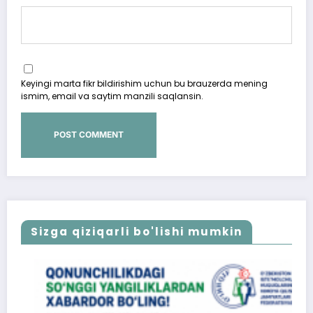
Keyingi marta fikr bildirishim uchun bu brauzerda mening
ismim, email va saytim manzili saqlansin.
Sizga qiziqarli bo'lishi mumkin