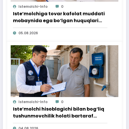
Istemolchi-Info
0
Iste’molchiga tovar kafolat muddati
mobaynida ega bo‘lgan huquqlari
ta’minlab berildi
05.08.2026
Istemolchi-Info
0
Iste’molchi hisoblagichi bilan bog‘liq
tushunmovchilik holati bartaraf
qilindi
04.08.2026