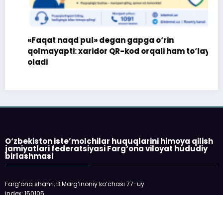
«Faqat naqd pul» degan gapga o‘rin
qolmayapti: xaridor QR-kod orqali ham to‘lay
oladi
O‘zbekiston iste’molchilar huquqlarini himoya qilish
jamiyatlari federatsiyasi Farg‘ona viloyat hududiy
birlashmasi
Farg‘ona shahri, B.Marg‘inoniy ko‘chasi 77-uy
index: 150105
telefon: 73-2445198
E-mail: fargonakhb@mail.ru