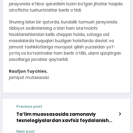
jarayonida e’tibor qaratilishi lozim bo‘lgan jihatlar haqida
atroflicha tushuntirishlar berib o‘tildi.
Shuning bilan bir qatorda, kundalik turmush jarayonida
tibbiyot xodimlarining o‘zlari ham iste’molchi
hisoblanishlaridan kelib chiqqan holda, sohaga oid
masalalarda huquqlari buzilgan holatlarda davlat va
jamoat tashkilotlariga murojaat qilish yuzasidan yo‘l-
yo‘riq va ko‘rsatmalar ham berib o‘tilib, ularni qiziqtirgan
savollarga javoblar qaytarildi.
Raufjon Tuychiev,
jamiyat mutaxassisi.
Previous post
Ta’lim muassasasida zamonaviy
texnologiyalardan xavfsiz foydalanish
borasida targ‘ibot ishlari olib borildi
Next post