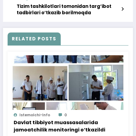
Tizim tashkilotlari tomonidan targ‘ibot
tadbirlari o‘tkazib borilmoqda
RELATED POSTS
Istemolchi-Info
0
Davlat tibbiyot muassasalarida
jamoatchilik monitoringi o‘tkazildi