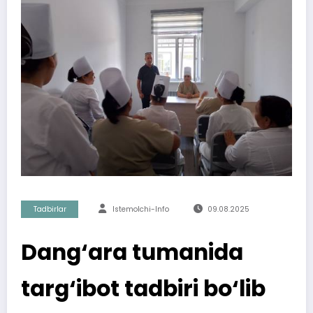
Tadbirlar
Istemolchi-Info
09.08.2025
Dang‘ara tumanida
targ‘ibot tadbiri bo‘lib