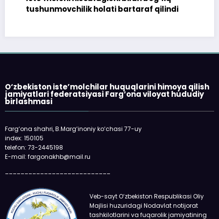
tushunmovchilik holati bartaraf qilindi
O‘zbekiston iste’molchilar huquqlarini himoya qilish
jamiyatlari federatsiyasi Farg‘ona viloyat hududiy
birlashmasi
Farg‘ona shahri, B.Marg‘inoniy ko‘chasi 77-uy
index: 150105
telefon: 73-2445198
E-mail: fargonakhb@mail.ru
___________________________
Veb-sayt O‘zbekiston Respublikasi Oliy
Majlisi huzuridagi Nodavlat notijorat
tashkilotlarini va fuqarolik jamiyatining