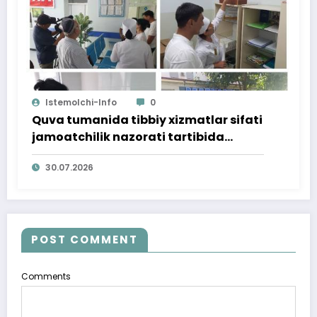
Istemolchi-Info
0
Quva tumanida tibbiy xizmatlar sifati
jamoatchilik nazorati tartibida
o‘rganildi
30.07.2026
POST COMMENT
Comments