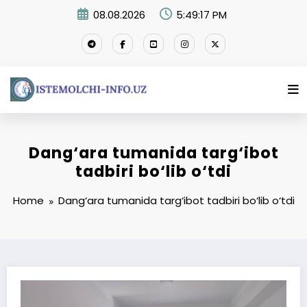
Skip
08.08.2026
5:49:18 PM
to
content
Dang‘ara tumanida targ‘ibot
tadbiri bo‘lib o‘tdi
Home
Dang‘ara tumanida targ‘ibot tadbiri bo‘lib o‘tdi