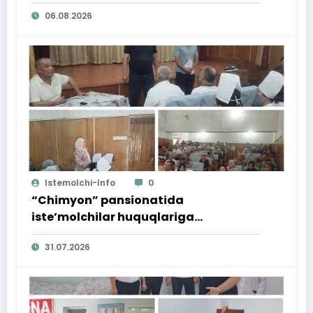
06.08.2026
Istemolchi-Info
0
“Chimyon” pansionatida
iste’molchilar huquqlariga
bag‘ishlangan targ‘ibot tadbiri
31.07.2026
o‘tkazildi