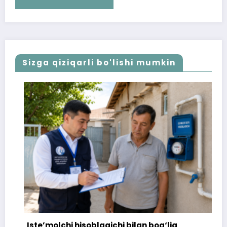
Sizga qiziqarli bo'lishi mumkin
Iste’molchi hisoblagichi bilan bog‘liq