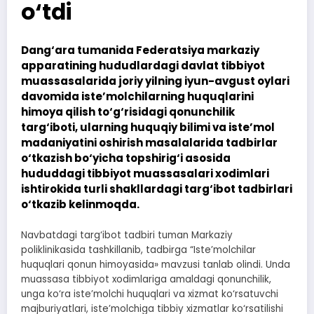
o‘tdi
Dang‘ara tumanida Federatsiya markaziy
apparatining hududlardagi davlat tibbiyot
muassasalarida joriy yilning iyun-avgust oylari
davomida iste’molchilarning huquqlarini
himoya qilish to‘g‘risidagi qonunchilik
targ‘iboti, ularning huquqiy bilimi va iste’mol
madaniyatini oshirish masalalarida tadbirlar
o‘tkazish bo‘yicha topshirig‘i asosida
hududdagi tibbiyot muassasalari xodimlari
ishtirokida turli shakllardagi targ‘ibot tadbirlari
o‘tkazib kelinmoqda.
Navbatdagi targ‘ibot tadbiri tuman Markaziy
poliklinikasida tashkillanib, tadbirga “Iste’molchilar
huquqlari qonun himoyasida» mavzusi tanlab olindi. Unda
muassasa tibbiyot xodimlariga amaldagi qonunchilik,
unga ko‘ra iste’molchi huquqlari va xizmat ko‘rsatuvchi
majburiyatlari, iste’molchiga tibbiy xizmatlar ko‘rsatilishi