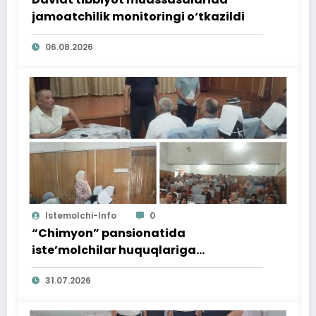
jamoatchilik monitoringi o‘tkazildi
06.08.2026
Istemolchi-Info
0
“Chimyon” pansionatida
iste’molchilar huquqlariga
bag‘ishlangan targ‘ibot tadbiri
31.07.2026
o‘tkazildi