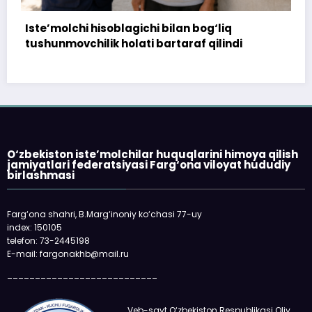
‘liq
172 million so‘m to‘landi, ammo uy
ilindi
topshirilmadi…
O‘zbekiston iste’molchilar huquqlarini himoya qilish
jamiyatlari federatsiyasi Farg‘ona viloyat hududiy
birlashmasi
Farg‘ona shahri, B.Marg‘inoniy ko‘chasi 77-uy
index: 150105
telefon: 73-2445198
E-mail: fargonakhb@mail.ru
___________________________
Veb-sayt O‘zbekiston Respublikasi Oliy