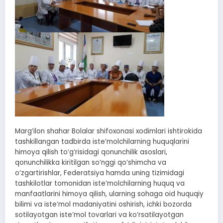
Marg‘ilon shahar Bolalar shifoxonasi xodimlari ishtirokida
tashkillangan tadbirda iste’molchilarning huquqlarini
himoya qilish to‘g‘risidagi qonunchilik asoslari,
qonunchilikka kiritilgan so‘nggi qo‘shimcha va
o‘zgartirishlar, Federatsiya hamda uning tizimidagi
tashkilotlar tomonidan iste’molchilarning huquq va
manfaatlarini himoya qilish, ularning sohaga oid huquqiy
bilimi va iste’mol madaniyatini oshirish, ichki bozorda
sotilayotgan iste’mol tovarlari va ko‘rsatilayotgan