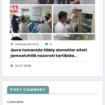
Istemolchi-Info
0
Quva tumanida tibbiy xizmatlar sifati
jamoatchilik nazorati tartibida
o‘rganildi
30.07.2026
POST COMMENT
Comments