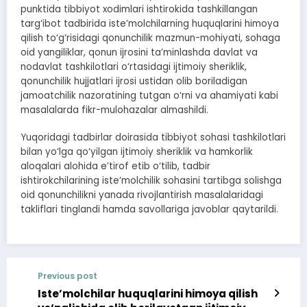
punktida tibbiyot xodimlari ishtirokida tashkillangan
targ‘ibot tadbirida iste’molchilarning huquqlarini himoya
qilish to‘g‘risidagi qonunchilik mazmun-mohiyati, sohaga
oid yangiliklar, qonun ijrosini ta’minlashda davlat va
nodavlat tashkilotlari o‘rtasidagi ijtimoiy sheriklik,
qonunchilik hujjatlari ijrosi ustidan olib boriladigan
jamoatchilik nazoratining tutgan o‘rni va ahamiyati kabi
masalalarda fikr-mulohazalar almashildi.
Yuqoridagi tadbirlar doirasida tibbiyot sohasi tashkilotlari
bilan yo‘lga qo‘yilgan ijtimoiy sheriklik va hamkorlik
aloqalari alohida e’tirof etib o‘tilib, tadbir
ishtirokchilarining iste’molchilik sohasini tartibga solishga
oid qonunchilikni yanada rivojlantirish masalalaridagi
takliflari tinglandi hamda savollariga javoblar qaytarildi.
Previous post
Iste’molchilar huquqlarini himoya qilish