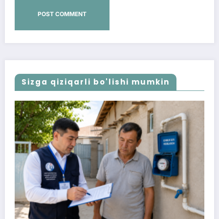
Sizga qiziqarli bo'lishi mumkin