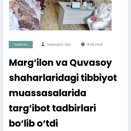
Tadbirlar
Istemolchi-Info
14.08.2025
Marg‘ilon va Quvasoy
shaharlaridagi tibbiyot
muassasalarida
targ‘ibot tadbirlari
bo‘lib o‘tdi