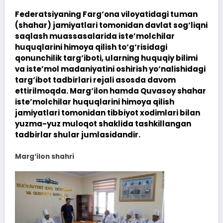
Federatsiyaning Farg‘ona viloyatidagi tuman
(shahar) jamiyatlari tomonidan davlat sog‘liqni
saqlash muassasalarida iste’molchilar
huquqlarini himoya qilish to‘g‘risidagi
qonunchilik targ‘iboti, ularning huquqiy bilimi
va iste’mol madaniyatini oshirish yo‘nalishidagi
targ‘ibot tadbirlari rejali asosda davom
ettirilmoqda. Marg‘ilon hamda Quvasoy shahar
iste’molchilar huquqlarini himoya qilish
jamiyatlari tomonidan tibbiyot xodimlari bilan
yuzma-yuz muloqot shaklida tashkillangan
tadbirlar shular jumlasidandir.
Marg‘ilon shahri