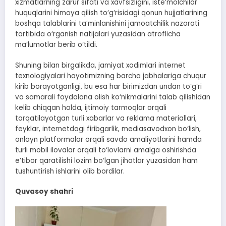
xizmatlarning zarur sifati va xavfsizligini, iste’molchilar
huquqlarini himoya qilish to‘g‘risidagi qonun hujjatlarining
boshqa talablarini ta’minlanishini jamoatchilik nazorati
tartibida o‘rganish natijalari yuzasidan atroflicha
ma’lumotlar berib o‘tildi.
Shuning bilan birgalikda, jamiyat xodimlari internet
texnologiyalari hayotimizning barcha jabhalariga chuqur
kirib borayotganligi, bu esa har birimizdan undan to‘g‘ri
va samarali foydalana olish ko‘nikmalarini talab qilishidan
kelib chiqqan holda, ijtimoiy tarmoqlar orqali
tarqatilayotgan turli xabarlar va reklama materiallari,
feyklar, internetdagi firibgarlik, mediasavodxon bo‘lish,
onlayn platformalar orqali savdo amaliyotlarini hamda
turli mobil ilovalar orqali to‘lovlarni amalga oshirishda
e’tibor qaratilishi lozim bo‘lgan jihatlar yuzasidan ham
tushuntirish ishlarini olib bordilar.
Quvasoy shahri