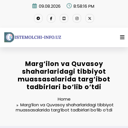
Skip
09.08.2026
8:58:17 PM
to
content
Marg‘ilon va Quvasoy
shaharlaridagi tibbiyot
muassasalarida targ‘ibot
tadbirlari bo‘lib o‘tdi
Home
Marg‘ilon va Quvasoy shaharlaridagi tibbiyot
muassasalarida targ‘ibot tadbirlari bo‘lib o‘tdi