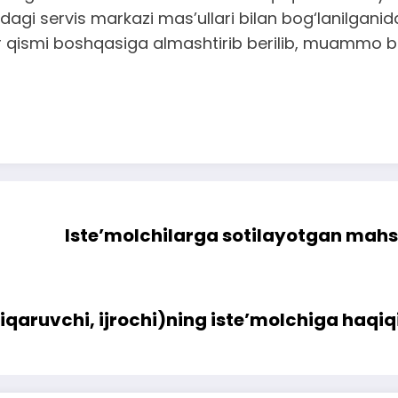
agi servis markazi mas’ullari bilan bog‘lanilganidan 
r qismi boshqasiga almashtirib berilib, muammo bar
Iste’molchilarga sotilayotgan mahsu
hiqaruvchi, ijrochi)ning iste’molchiga haq