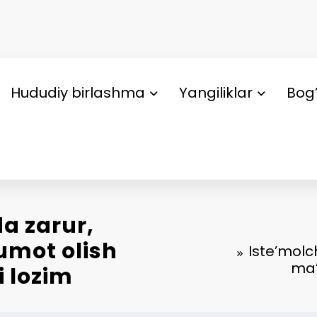
Hududiy birlashma
Yangiliklar
Bog’
da zarur,
lumot olish
Iste’molch
ma’
i lozim