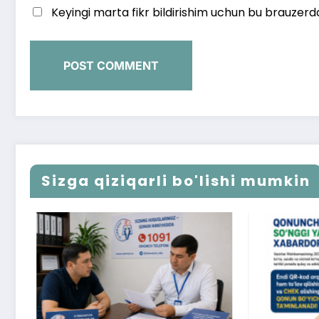
Keyingi marta fikr bildirishim uchun bu brauzerd
Sizga qiziqarli bo'lishi mumkin