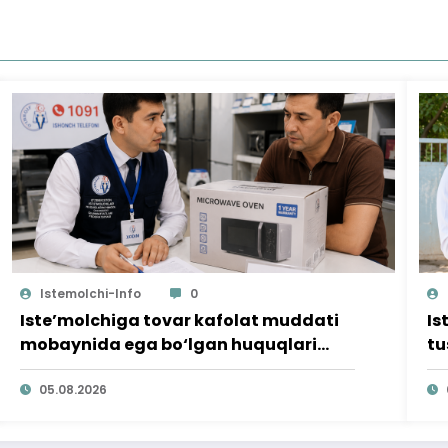
Istemolchi-Info
0
Iste’molchiga tovar kafolat muddati
Is
mobaynida ega bo‘lgan huquqlari
tu
ta’minlab berildi
qi
05.08.2026