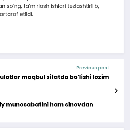
so‘ng, ta’mirlash ishlari tezlashtirilib,
taraf etildi.
Previous post
lotlar maqbul sifatda bo‘lishi lozim
iqiy munosabatini ham sinovdan