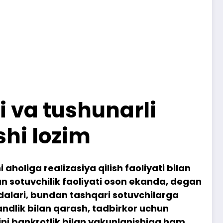
ri va tushunarli
shi lozim
oliga realizasiya qilish faoliyati bilan
an sotuvchilik faoliyati oson ekanda, degan
dalari, bundan tashqari sotuvchilarga
andlik bilan qarash, tadbirkor uchun
tini bankrotlik bilan yakunlanishiga ham