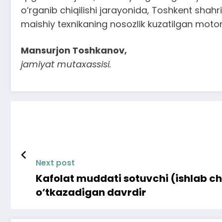
o‘rganib chiqilishi jarayonida, Toshkent shahrid
maishiy texnikaning nosozlik kuzatilgan moto
Mansurjon Toshkanov,
jamiyat mutaxassisi.
Next post
Kafolat muddati sotuvchi (ishlab c
o‘tkazadigan davrdir