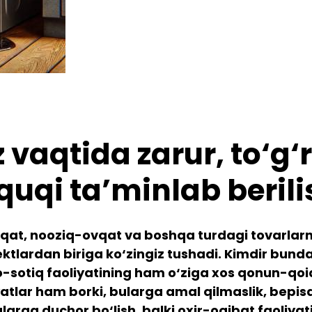
 vaqtida zarur, to‘g‘
uqi ta’minlab berili
 nooziq-ovqat va boshqa turdagi tovarlarni ah
ektlardan biriga ko‘zingiz tushadi. Kimdir bund
-sotiq faoliyatining ham o‘ziga xos qonun-qoi
atlar ham borki, bularga amal qilmaslik, bepis
larga duchor bo‘lish, balki oxir-oqibat faoliya