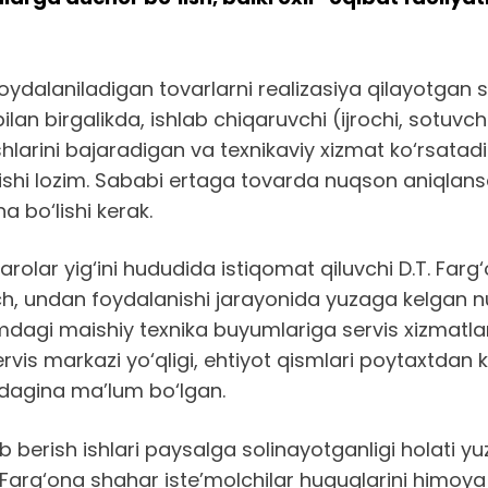
ydalaniladigan tovarlarni realizasiya qilayotgan s
ilan birgalikda, ishlab chiqaruvchi (ijrochi, sotuv
shlarini bajaradigan va texnikaviy xizmat ko‘rsatad
berishi lozim. Sababi ertaga tovarda nuqson aniqla
a bo‘lishi kerak.
lar yig‘ini hududida istiqomat qiluvchi D.T. Farg
ch, undan foydalanishi jarayonida yuzaga kelgan n
i maishiy texnika buyumlariga servis xizmatlari
is markazi yo‘qligi, ehtiyot qismlari poytaxtdan kel
tidagina ma’lum bo‘lgan.
ab berish ishlari paysalga solinayotganligi holati 
a Farg‘ona shahar iste’molchilar huquqlarini himoy