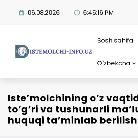
Skip
to
06.08.2026
6:45:17 PM
content
Bosh sahifa
O`zbekcha
Iste’molchining o‘z vaqti
to‘g‘ri va tushunarli ma’
huquqi ta’minlab berilish