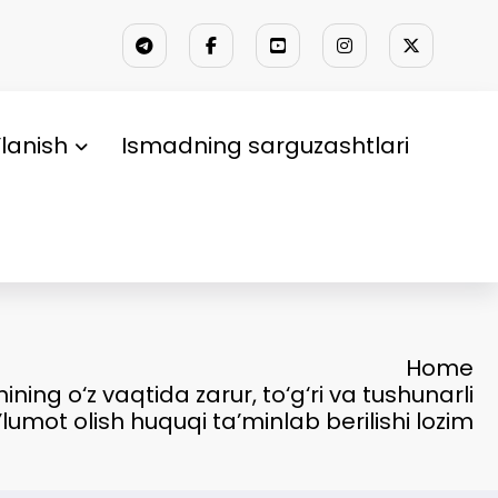
lanish
Ismadning sarguzashtlari
Home
ining o‘z vaqtida zarur, to‘g‘ri va tushunarli
lumot olish huquqi ta’minlab berilishi lozim