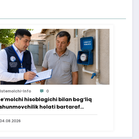
Istemolchi-Info
0
te’molchi hisoblagichi bilan bog‘liq
shunmovchilik holati bartaraf
lindi
04.08.2026