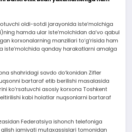
otuvchi oldi-sotdi jarayonida iste’molchiga
chi)ning hamda ular iste’molchidan da’vo qabul
igan korxonalarning manzillari to‘g‘risida ham
nsa iste’molchida qanday harakatlarni amalga
‘ona shahridagi savdo do‘konidan Zifler
uqsonni bartaraf etib berilishi masalasida
ni ko‘rsatuvchi asosiy korxona Toshkent
tirilishi kabi holatlar nuqsonlarni bartaraf
yuzasidan Federatsiya ishonch telefoniga
a qilish jamiyati mutaxassislari tomonidan