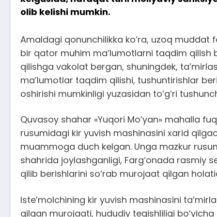
olib kelishi mumkin.
Amaldagi qonunchilikka ko‘ra, uzoq muddat fo
bir qator muhim ma’lumotlarni taqdim qilish b
qilishga vakolat bergan, shuningdek, ta’mirla
ma’lumotlar taqdim qilishi, tushuntirishlar 
oshirishi mumkinligi yuzasidan to‘g‘ri tushunch
Quvasoy shahar «Yuqori Mo‘yan» mahalla fuqaro
rusumidagi kir yuvish mashinasini xarid qilga
muammoga duch kelgan. Unga mazkur rusumdag
shahrida joylashganligi, Farg‘onada rasmiy serv
qilib berishlarini so‘rab murojaat qilgan hola
Iste’molchining kir yuvish mashinasini ta’mirl
qilgan murojaati, hududiy tegishliligi bo‘yich