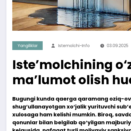
Yangiliklar
Istemolchi-Info
03.09.2025
Iste’molchining o‘z
ma’lumot olish huq
Bugungi kunda qaerga qaramang oziq-ovqat,
shug‘ullanayotgan xo‘jalik yurituvchi sub’
xulosaga ham kelishi mumkin. Biroq, savdo
qonunlar bilan belgilab qo‘yilgan majburiy
kelgusida, nafaqat turli moliyaviy sanksiya