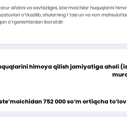
ur sifatini va xavfsizligini, iste’molchilar huquqlarini himo
tuvlari o‘tkazilib, shularning 1 tasi un va non mahsulotlari, 4
lgan o‘rganishlardan iboratdir.
quqlarini himoya qilish jamiyatiga aholi (
muroj
iste’molchidan 752 000 so‘m ortiqcha to‘lov