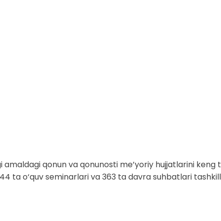
dagi amaldagi qonun va qonunosti me’yoriy hujjatlarini keng
44 ta o‘quv seminarlari va 363 ta davra suhbatlari tashkill