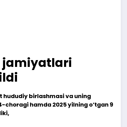
jamiyatlari
ldi
at hududiy birlashmasi va uning
4-choragi hamda 2025 yilning o‘tgan 9
iki,