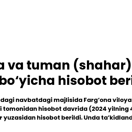
 va tuman (shahar) 
bo‘yicha hisobot beri
ldagi navbatdagi majlisida Farg‘ona viloy
i tomonidan hisobot davrida (2024 yilning 
 yuzasidan hisobot berildi. Unda ta’kidland