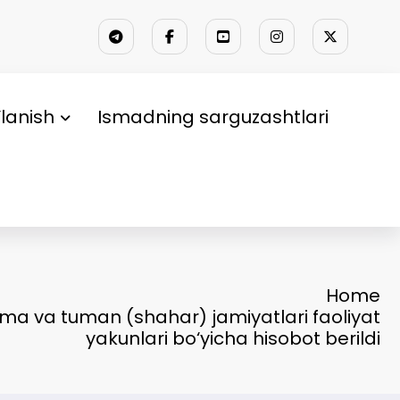
lanish
Ismadning sarguzashtlari
Home
ma va tuman (shahar) jamiyatlari faoliyat
yakunlari bo‘yicha hisobot berildi