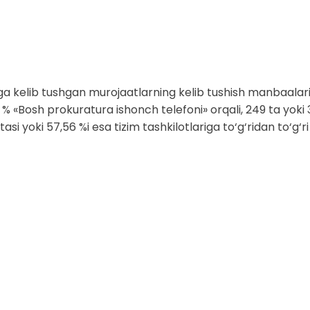
kelib tushgan murojaatlarning kelib tushish manbaalari tahl
1 % «Bosh prokuratura ishonch telefoni» orqali, 249 ta yoki 3
asi yoki 57,56 %i esa tizim tashkilotlariga to‘g‘ridan to‘g‘ri 