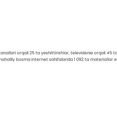
anallari orqali 25 ta yeshittirishlar, televidenie orqali 45 
ahalliy bosma internet sahifalarida 1 092 ta materiallar e’l