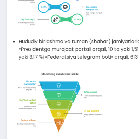
Hududiy birlashma va tuman (shahar) jamiyatlariga 
«Prezidentga murojaat portali orqali, 10 ta yoki 1,5
yoki 3,17 %i «Federatsiya telegram boti» orqali, 613 t