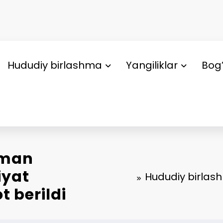
Hududiy birlashma
Yangiliklar
Bog’
uman
iyat
Hududiy birlash
t berildi