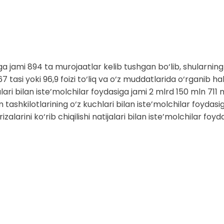
 jami 894 ta murojaatlar kelib tushgan bo‘lib, shularning 
asi yoki 96,9 foizi to‘liq va o‘z muddatlarida o‘rganib hal q
ari bilan iste’molchilar foydasiga jami 2 mlrd 150 mln 711 
tashkilotlarining o‘z kuchlari bilan iste’molchilar foydasi
zalarini ko‘rib chiqilishi natijalari bilan iste’molchilar f