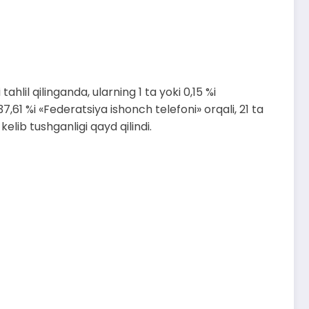
il qilinganda, ularning 1 ta yoki 0,15 %i
7,61 %i «Federatsiya ishonch telefoni» orqali, 21 ta
kelib tushganligi qayd qilindi.