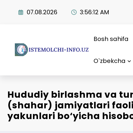
Skip
to
07.08.2026
3:56:13 AM
content
Bosh sahifa
O`zbekcha
Hududiy birlashma va t
(shahar) jamiyatlari faol
yakunlari bo‘yicha hisobo