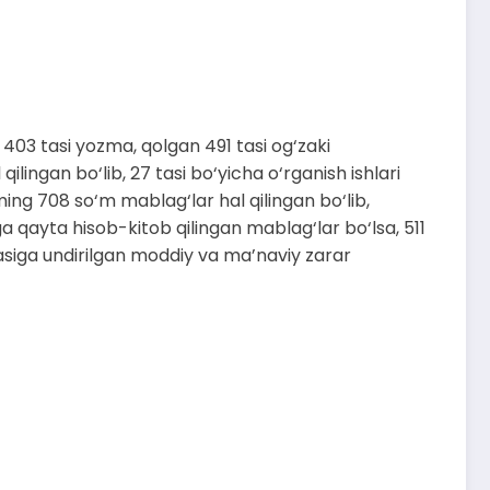
403 tasi yozma, qolgan 491 tasi og‘zaki
ilingan bo‘lib, 27 tasi bo‘yicha o‘rganish ishlari
ming 708 so‘m mablag‘lar hal qilingan bo‘lib,
ga qayta hisob-kitob qilingan mablag‘lar bo‘lsa, 511
oydasiga undirilgan moddiy va ma’naviy zarar