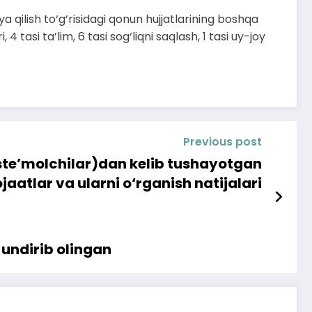
ya qilish to‘g‘risidagi qonun hujjatlarining boshqa
 tasi ta’lim, 6 tasi sog‘liqni saqlash, 1 tasi uy-joy
Previous post
iste’molchilar)dan kelib tushayotgan
aatlar va ularni o‘rganish natijalari
 undirib olingan