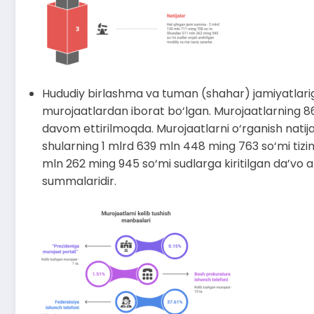
Hududiy birlashma va tuman (shahar) jamiyatlariga
murojaatlardan iborat bo‘lgan. Murojaatlarning 867 t
davom ettirilmoqda. Murojaatlarni o‘rganish natijal
shularning 1 mlrd 639 mln 448 ming 763 so‘mi tizim 
mln 262 ming 945 so‘mi sudlarga kiritilgan da’vo ari
summalaridir.