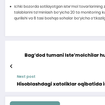
Ichki bozorda sotilayotgan iste’mol tovarlarining zar
talablarini ta’minlash bo‘yicha 20 ta monitoring kuza
qurilishi va 8 tasi boshqa sohalar bo‘yicha o‘tkazi
Bag‘dod tumani Iste’molchilar hu
Next post
Hisoblashdagi xatoliklar oqibatida 