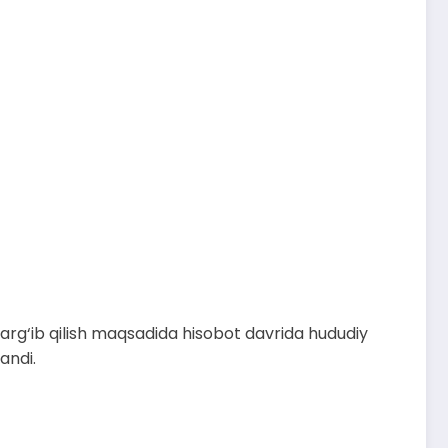
 targ‘ib qilish maqsadida hisobot davrida hududiy
andi.