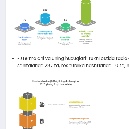
«Iste’molchi va uning huquqlari” rukni ostida radiok
sahifalarida 287 ta, respublika nashrlarida 60 ta, m