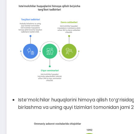
Iste’molchilar huquqlarini himoya qilish to‘g‘risi
birlashma va uning quyi tizimlari tomonidan jami 2