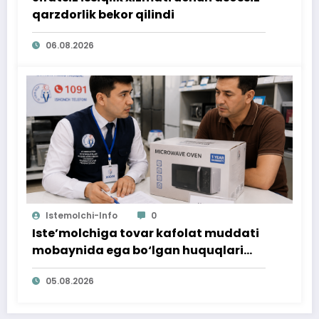
qarzdorlik bekor qilindi
06.08.2026
Istemolchi-Info
0
Iste’molchiga tovar kafolat muddati
mobaynida ega bo‘lgan huquqlari
ta’minlab berildi
05.08.2026