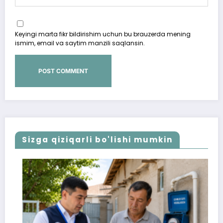
Keyingi marta fikr bildirishim uchun bu brauzerda mening
ismim, email va saytim manzili saqlansin.
Sizga qiziqarli bo'lishi mumkin