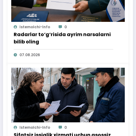
Istemolchi-Info
0
Radarlar to‘g‘risida ayrim narsalarni
bilib oling
07.08.2026
Istemolchi-Info
0
Sifatsiz issiqlik xizmati uchun asossiz