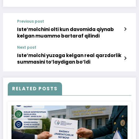
Previous post
Iste’molchini olti kun davomida qiynab
kelgan muammo bartaraf qilindi
Next post
Iste’molchi yuzaga kelgan real qarzdorlik
summasini to‘laydigan bo‘ldi
RELATED POSTS