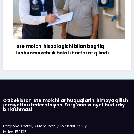
Iste’molchi hisoblagichi bilan bog‘liq
17
tushunmovchilik holati bartaraf qilindi
to
O‘zbekiston iste’molchilar huquqlarini himoya qilish
jamiyatlari federatsiyasi Farg‘ona viloyat hududiy
birlashmasi
Farg‘ona shahri, B.Marg‘inoniy ko‘chasi 77-uy
index: 150105