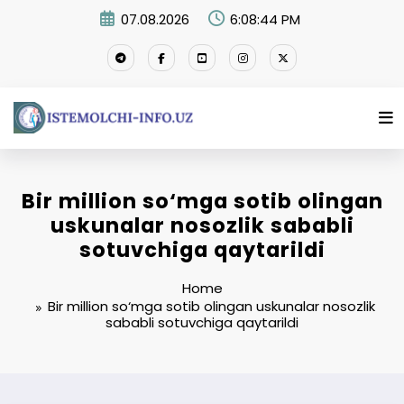
Skip
07.08.2026
6:08:45 PM
to
content
Bir million so‘mga sotib olingan
uskunalar nosozlik sababli
sotuvchiga qaytarildi
Home
Bir million so‘mga sotib olingan uskunalar nosozlik
sababli sotuvchiga qaytarildi