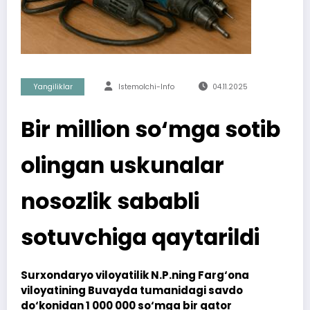
Yangiliklar
Istemolchi-Info
04.11.2025
Bir million so‘mga sotib
olingan uskunalar
nosozlik sababli
sotuvchiga qaytarildi
Surxondaryo viloyatilik N.P.ning Farg‘ona
viloyatining Buvayda tumanidagi savdo
do‘konidan 1 000 000 so‘mga bir qator