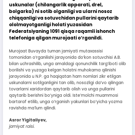
uskunalar (chilangarlik apparati, drel,
bolgarka) ni sotib olganligi va ularni nosoz
chiqqanligi va sotuvchidan pullarini qaytarib
ololmayotganligi holati yuzasidan
Federatsiyaning 1091 qisqa raqamli ishonch
telefoniga qilgan murojaati o‘rganildi.
Murojaat Buvayda tuman jamiyati mutaxassisi
tomonidan o‘rganilishi jarayonida do‘kon sotuvchisi A.B.
bilan uchrashilib, unga amaldagi qonunchilik targ‘iboti olib
borilishi va yuzaga kelgan holatni muhokama qilinishi
jarayonida u N.P. ga haqiqatan ham nomlari zikr etilgan
uskunalarni sotilganligini tan olib, nosozligi da’vo qilingan
tovarlarni xaridordan qaytarib olish va unga pullarini
qaytarib berishni bo‘yniga oldi. Iste’molchi muammosi
bartaraf etilib, unga o‘rganish yakunlari bo‘yicha yozma
ravishda ma’lum qilindi.
Asror Yigitaliyev,
jamiyat raisi.