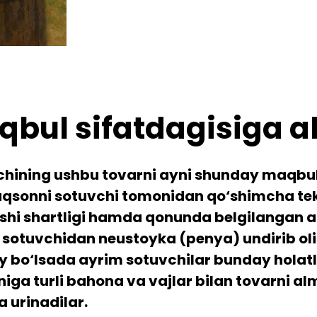
bul sifatdagisiga al
chining ushbu tovarni ayni shunday maqbul s
uqsonni sotuvchi tomonidan qo‘shimcha teksh
ishi shartligi hamda qonunda belgilangan a
 sotuvchidan neustoyka (penya) undirib oli
ay bo‘lsada ayrim sotuvchilar bunday holat
niga turli bahona va vajlar bilan tovarni a
a urinadilar.