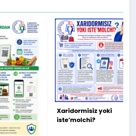
X
m
bo
qa
Xaridormisiz yoki
ki
iste’molchi?