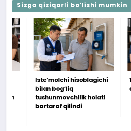
Sizga qiziqarli bo'lishi mumkin
Iste’molchi hisoblagichi
172 milli
bilan bog‘liq
ammo uy
tushunmovchilik holati
bartaraf qilindi