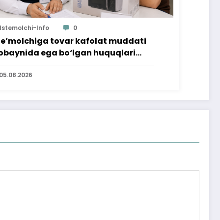
Istemolchi-Info
0
te’molchiga tovar kafolat muddati
baynida ega bo‘lgan huquqlari
’minlab berildi
05.08.2026