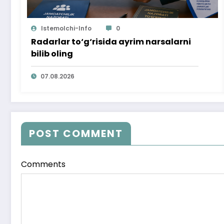
Istemolchi-Info
0
Radarlar to‘g‘risida ayrim narsalarni
bilib oling
07.08.2026
POST COMMENT
Comments