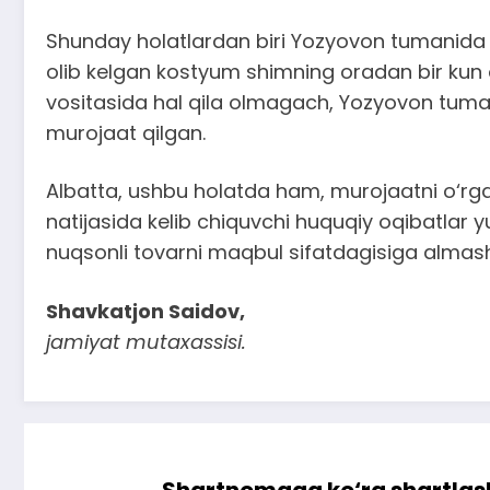
Shunday holatlardan biri Yozyovon tumanida k
olib kelgan kostyum shimning oradan bir kun o
vositasida hal qila olmagach, Yozyovon tuman 
murojaat qilgan.
Albatta, ushbu holatda ham, murojaatni o‘rgan
natijasida kelib chiquvchi huquqiy oqibatlar y
nuqsonli tovarni maqbul sifatdagisiga almashti
Shavkatjon Saidov,
jamiyat mutaxassisi.
Shartnomaga ko‘ra shartlash