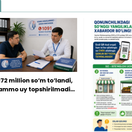
on so‘m to‘landi,
 topshirilmadi…