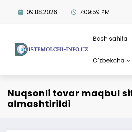
Skip
to
09.08.2026
7:10:00 PM
content
Bosh sahifa
O`zbekcha
Nuqsonli tovar maqbul si
almashtirildi