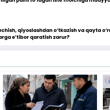
yechish, qiyoslashdan o‘tkazish va qayta o‘
rga e’tibor qaratish zarur?