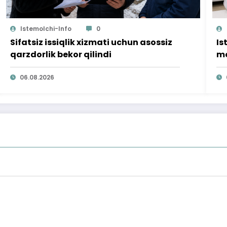
Istemolchi-Info
0
Sifatsiz issiqlik xizmati uchun asossiz
Is
qarzdorlik bekor qilindi
mo
ta
06.08.2026