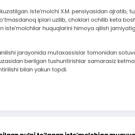
uzatilgan. Iste’molchi X.M. pensiyasidan ajratib, 
‘tmasdanoq iplari uzilib, choklari ochilib keta b
iste’molchilar huquqlarini himoya qilish jamiyatig
ilishi jarayonida mutaxassislar tomonidan sotuvch
uzasidan berilgan tushuntirishlar samarasiz ketmadi
rilishi bilan yakun topdi.
ilgan pulni to‘lagan iste’molchiga muayy