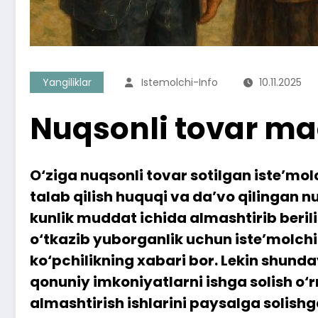
Yangiliklar
Istemolchi-Info
10.11.2025
Nuqsonli tovar maq
O‘ziga nuqsonli tovar sotilgan iste’mol
talab qilish huquqi va da’vo qilingan n
kunlik muddat ichida almashtirib beril
o‘tkazib yuborganlik uchun iste’molchi
ko‘pchilikning xabari bor. Lekin shund
qonuniy imkoniyatlarni ishga solish o‘r
almashtirish ishlarini paysalga solishg