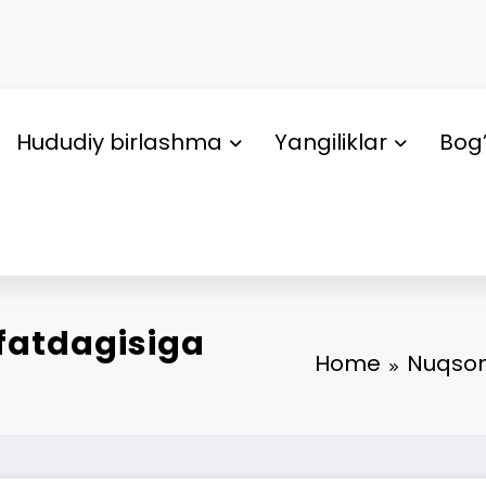
Hududiy birlashma
Yangiliklar
Bog’
fatdagisiga
Home
Nuqsonl