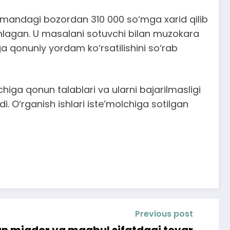
tumandagi bozordan 310 000 so‘mga xarid qilib
oshlagan. U masalani sotuvchi bilan muzokara
a qonuniy yordam ko‘rsatilishini so‘rab
iga qonun talablari va ularni bajarilmasligi
. O‘rganish ishlari iste’molchiga sotilgan
Previous post
an miqdor va maqbul sifatdagi tovar