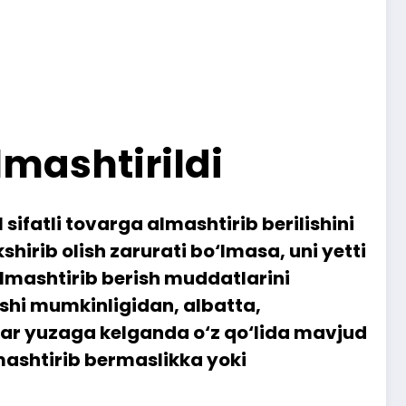
mashtirildi
ifatli tovarga almashtirib berilishini
irib olish zarurati bo‘lmasa, uni yetti
lmashtirib berish muddatlarini
shi mumkinligidan, albatta,
lar yuzaga kelganda o‘z qo‘lida mavjud
lmashtirib bermaslikka yoki