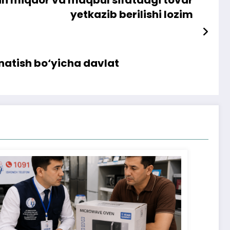
yetkazib berilishi lozim
rnatish bo‘yicha davlat