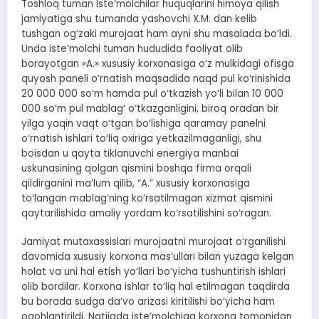
Toshloq tuman Iste’molchilar huquqlarini himoya qilish
jamiyatiga shu tumanda yashovchi X.M. dan kelib
tushgan og‘zaki murojaat ham ayni shu masalada bo‘ldi.
Unda iste’molchi tuman hududida faoliyat olib
borayotgan «A.» xususiy korxonasiga o‘z mulkidagi ofisga
quyosh paneli o‘rnatish maqsadida naqd pul ko‘rinishida
20 000 000 so‘m hamda pul o‘tkazish yo‘li bilan 10 000
000 so‘m pul mablag‘ o‘tkazganligini, biroq oradan bir
yilga yaqin vaqt o‘tgan bo‘lishiga qaramay panelni
o‘rnatish ishlari to‘liq oxiriga yetkazilmaganligi, shu
boisdan u qayta tiklanuvchi energiya manbai
uskunasining qolgan qismini boshqa firma orqali
qildirganini ma’lum qilib, “A.” xususiy korxonasiga
to‘langan mablag‘ning ko‘rsatilmagan xizmat qismini
qaytarilishida amaliy yordam ko‘rsatilishini so‘ragan.
Jamiyat mutaxassislari murojaatni murojaat o‘rganilishi
davomida xususiy korxona mas’ullari bilan yuzaga kelgan
holat va uni hal etish yo‘llari bo‘yicha tushuntirish ishlari
olib bordilar. Korxona ishlar to‘liq hal etilmagan taqdirda
bu borada sudga da’vo arizasi kiritilishi bo‘yicha ham
ogohlantirildi. Natijada iste’molchiga korxona tomonidan