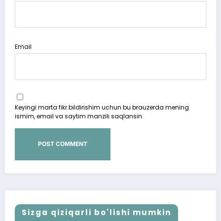
Email
Keyingi marta fikr bildirishim uchun bu brauzerda mening
ismim, email va saytim manzili saqlansin.
Sizga qiziqarli bo'lishi mumkin