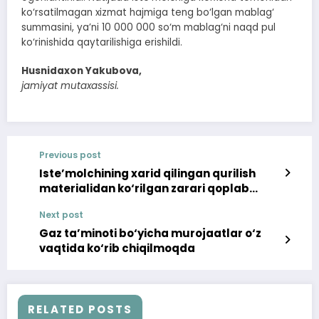
ko‘rsatilmagan xizmat hajmiga teng bo‘lgan mablag‘
summasini, ya’ni 10 000 000 so‘m mablag‘ni naqd pul
ko‘rinishida qaytarilishiga erishildi.
Husnidaxon Yakubova,
jamiyat mutaxassisi.
Previous post
Iste’molchining xarid qilingan qurilish
materialidan ko‘rilgan zarari qoplab
beriladigan bo‘ldi
Next post
Gaz ta’minoti bo‘yicha murojaatlar o‘z
vaqtida ko‘rib chiqilmoqda
RELATED POSTS