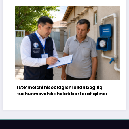
Iste’molchi hisoblagichi bilan bog‘liq
tushunmovchilik holati bartaraf qilindi