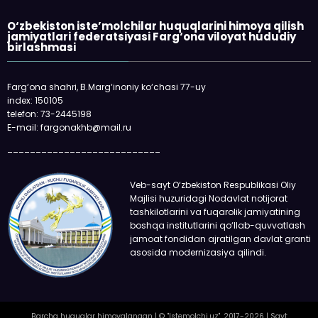
O‘zbekiston iste’molchilar huquqlarini himoya qilish
jamiyatlari federatsiyasi Farg‘ona viloyat hududiy
birlashmasi
Farg‘ona shahri, B.Marg‘inoniy ko‘chasi 77-uy
index: 150105
telefon: 73-2445198
E-mail: fargonakhb@mail.ru
___________________________
Veb-sayt O‘zbekiston Respublikasi Oliy
Majlisi huzuridagi Nodavlat notijorat
tashkilotlarini va fuqarolik jamiyatining
boshqa institutlarini qo‘llab-quvvatlash
jamoat fondidan ajratilgan davlat granti
asosida modernizasiya qilindi.
Barcha huquqlar himoyalangan | © "Istemolchi.uz", 2017-2026 | Sayt