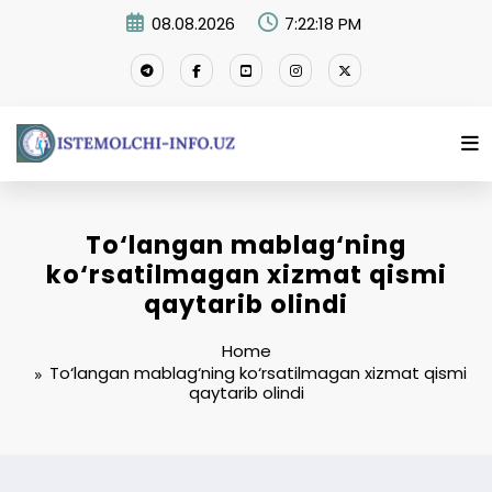
Skip
08.08.2026
7:22:19 PM
to
content
To‘langan mablag‘ning
ko‘rsatilmagan xizmat qismi
qaytarib olindi
Home
To‘langan mablag‘ning ko‘rsatilmagan xizmat qismi
qaytarib olindi