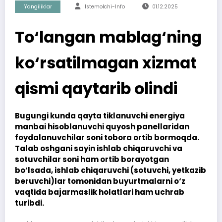
Yangiliklar
Istemolchi-Info
01.12.2025
To‘langan mablag‘ning
ko‘rsatilmagan xizmat
qismi qaytarib olindi
Bugungi kunda qayta tiklanuvchi energiya
manbai hisoblanuvchi quyosh panellaridan
foydalanuvchilar soni tobora ortib bormoqda.
Talab oshgani sayin ishlab chiqaruvchi va
sotuvchilar soni ham ortib borayotgan
bo‘lsada, ishlab chiqaruvchi (sotuvchi, yetkazib
beruvchi)lar tomonidan buyurtmalarni o‘z
vaqtida bajarmaslik holatlari ham uchrab
turibdi.