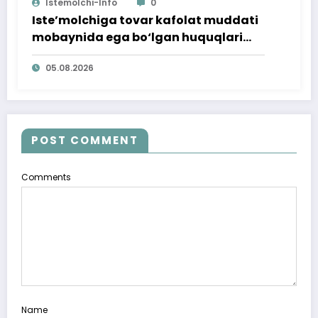
Istemolchi-Info
0
Iste’molchiga tovar kafolat muddati
mobaynida ega bo‘lgan huquqlari
ta’minlab berildi
05.08.2026
POST COMMENT
Comments
Name