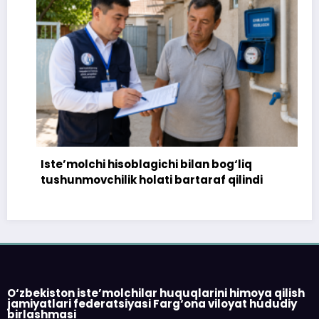
Iste’molchi hisoblagichi bilan bog‘liq
tushunmovchilik holati bartaraf qilindi
O‘zbekiston iste’molchilar huquqlarini himoya qilish
jamiyatlari federatsiyasi Farg‘ona viloyat hududiy
birlashmasi