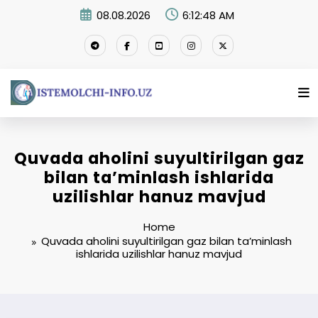
Skip
08.08.2026
6:12:49 AM
to
content
Quvada aholini suyultirilgan gaz
bilan ta’minlash ishlarida
uzilishlar hanuz mavjud
Home
Quvada aholini suyultirilgan gaz bilan ta’minlash
ishlarida uzilishlar hanuz mavjud