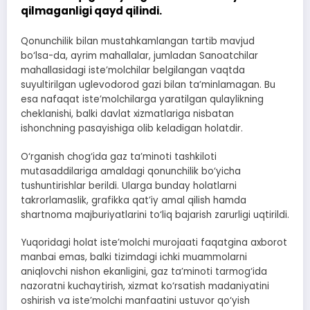
qilmaganligi qayd qilindi.
Qonunchilik bilan mustahkamlangan tartib mavjud
bo‘lsa-da, ayrim mahallalar, jumladan Sanoatchilar
mahallasidagi iste’molchilar belgilangan vaqtda
suyultirilgan uglevodorod gazi bilan ta’minlamagan. Bu
esa nafaqat iste’molchilarga yaratilgan qulaylikning
cheklanishi, balki davlat xizmatlariga nisbatan
ishonchning pasayishiga olib keladigan holatdir.
O‘rganish chog‘ida gaz ta’minoti tashkiloti
mutasaddilariga amaldagi qonunchilik bo‘yicha
tushuntirishlar berildi. Ularga bunday holatlarni
takrorlamaslik, grafikka qat’iy amal qilish hamda
shartnoma majburiyatlarini to‘liq bajarish zarurligi uqtirildi.
Yuqoridagi holat iste’molchi murojaati faqatgina axborot
manbai emas, balki tizimdagi ichki muammolarni
aniqlovchi nishon ekanligini, gaz ta’minoti tarmog‘ida
nazoratni kuchaytirish, xizmat ko‘rsatish madaniyatini
oshirish va iste’molchi manfaatini ustuvor qo‘yish