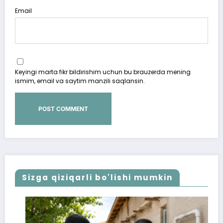
Email
Keyingi marta fikr bildirishim uchun bu brauzerda mening
ismim, email va saytim manzili saqlansin.
Sizga qiziqarli bo'lishi mumkin