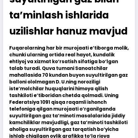
ta’minlash ishlarida
uzilishlar hanuz mavjud
Fuqarolarning har bir murojaati e’tiborga molik,
chunki ularning ortida real hayot, kundalik
ehtiyoj va xizmat ko‘rsatish sifatiga bo‘lgan
talab turadi. Quva tumani Sanoatchilar
mahallasida 70 kundan buyon suyultirilgan gaz
balloni ololmagan D. U.ning noroziligi
iste’molchilar huquqlarini himoya qilish
tashkiloti e’tiboridan chetda qolmadi. Uning
Federatsiya 1091 qisqa raqamli ishonch
telefoniga qilgan murojaati o‘rganilganda
suyultirilgan gaz ta’minoti masalalarida jiddiy
kamchiliklar mavjudligi, gaz ta’minoti tashkiloti
aholiga suyultirilgan gaz tarqatish bo‘yicha
ishlab chiqilgan oylik grafikka to‘la rioya