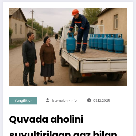
Yangiliklar
Istemolchi-Info
05.12.2025
Quvada aholini
suyultirilgan gaz bilan