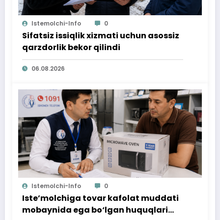
Istemolchi-Info
0
Sifatsiz issiqlik xizmati uchun asossiz
qarzdorlik bekor qilindi
06.08.2026
Istemolchi-Info
0
Iste’molchiga tovar kafolat muddati
mobaynida ega bo‘lgan huquqlari