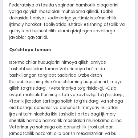
Federatsiya o‘rtasida yaqindan hamkorlik aloqalarini
yo‘lga qo‘yish masalalari muhokama qilindi. Tadbir
doirasida tibbiyot xodimlariga yurtimiz iste’molchilik
ijtimoiy harakati faoliyatida ishtirok etishning afzallik va
qulayliklari tushuntirilib, ularni qiziqtirgan savollarga
javoblar qaytarildi.
Qo‘shtepa tumani
Iste’molchilar huquqlarini himoya qilish jamiyati
tashabbusi bilan tuman Veterinariya bo‘limida
tashkillangan targ‘ibot tadbirida O‘zbekiston
Respublikasining «Iste’molchilarning huquqlarini himoya
qilish to‘g‘risida»gi, «Veterinariya to‘g‘risida»gi, «Oziq-
ovqat mahsulotlarining sifati va xavfsizligi to‘g‘risida»gi,
«Texnik jixatdan tartibga solish to‘g‘risida»gi va sohaga
oid boshqa qonunlar va qonunosti me’yoriy hujjatlari
ijrosini ta’minlashda ikki tashkilot o‘rtasidagi ijtimoiy
sheriklik hamda hamkorlik masalalari muhokama qilindi.
Veterinariya sohasiga oid qonunchilik ijrosi ustidan
jamoatchilik nazorati olib borish mexanizmlari va bu