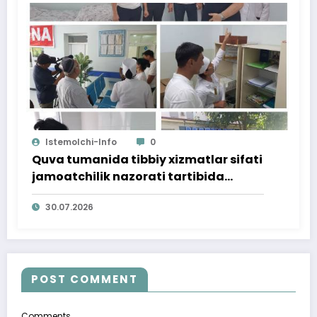
Istemolchi-Info
0
Quva tumanida tibbiy xizmatlar sifati
jamoatchilik nazorati tartibida
o‘rganildi
30.07.2026
POST COMMENT
Comments