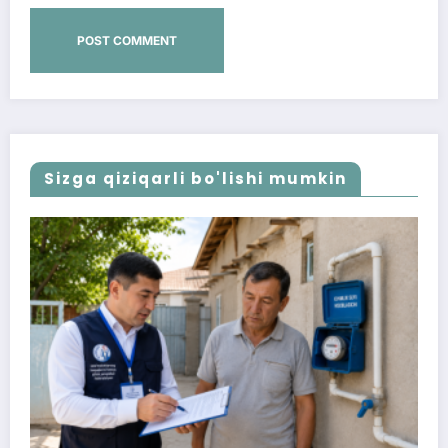
Sizga qiziqarli bo'lishi mumkin