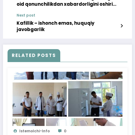
oid qonunchilikdan xabardorligini oshirish
asosiy vazifalarimizdan biridir
Next post
Kafillik – ishonch emas, huquqiy
javobgarlik
RELATED POSTS
Istemolchi-Info
0