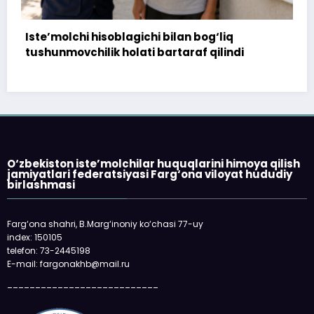
n bog‘liq
172 million so‘m to‘landi, ammo 
raf qilindi
topshirilmadi…
O‘zbekiston iste’molchilar huquqlarini himoya qilish
jamiyatlari federatsiyasi Farg‘ona viloyat hududiy
birlashmasi
Farg‘ona shahri, B.Marg‘inoniy ko‘chasi 77-uy
index: 150105
telefon: 73-2445198
E-mail: fargonakhb@mail.ru
___________________________