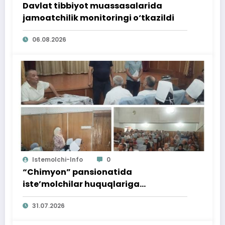
Davlat tibbiyot muassasalarida
jamoatchilik monitoringi o‘tkazildi
06.08.2026
Istemolchi-Info
0
“Chimyon” pansionatida
iste’molchilar huquqlariga
bag‘ishlangan targ‘ibot tadbiri
31.07.2026
o‘tkazildi