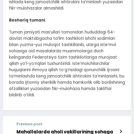
ishlada keng jamoatchilik ishtirokini ta’minlash yuzasidan
fikr-mulohazalar almashildi.
Beshariq tumani
Tuman jamiyati mas’ullari tomonidan hududdagi 64-
davlat maktabgacha ta’lim tashkiloti ishchi xodimlari
bilan yuzma-yuz muloqot tashkillanib, ularga iste’mol
sohasiga oid masalalarda muammolarga duch
kelinganda Federatsiya tizim tashkilotlariga murojaat
qilish yo‘l-yo‘riqlari tushuntirildi. Iste’molchilarchilar
huquqlarini ihmoya qilish to‘g‘risidagi qonunchilik ijrosini
ta’minlashda keng jamoatchiilk ishtirokini ta’minlanishi, bu
borada ijtiomiy sheriklik hamda hamkorlik olib borilishining
afzalliklari yuzasidan fikr-mulohaza hamda takliflar
bildirib o‘tildi.
Previous post
Mahallalarda aholi vakillarining sohaga