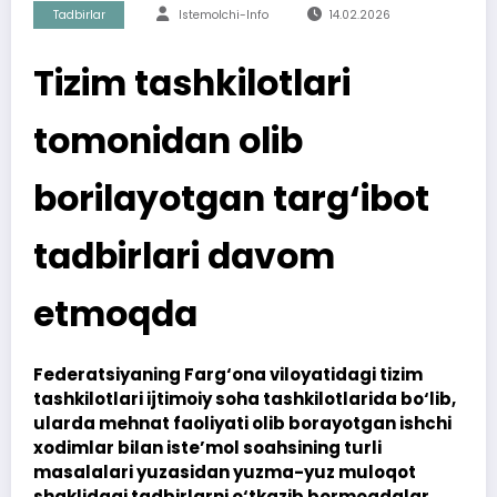
Tadbirlar
Istemolchi-Info
14.02.2026
Tizim tashkilotlari
tomonidan olib
borilayotgan targ‘ibot
tadbirlari davom
etmoqda
Federatsiyaning Farg‘ona viloyatidagi tizim
tashkilotlari ijtimoiy soha tashkilotlarida bo‘lib,
ularda mehnat faoliyati olib borayotgan ishchi
xodimlar bilan iste’mol soahsining turli
masalalari yuzasidan yuzma-yuz muloqot
shaklidagi tadbirlarni o‘tkazib bormoqdalar.