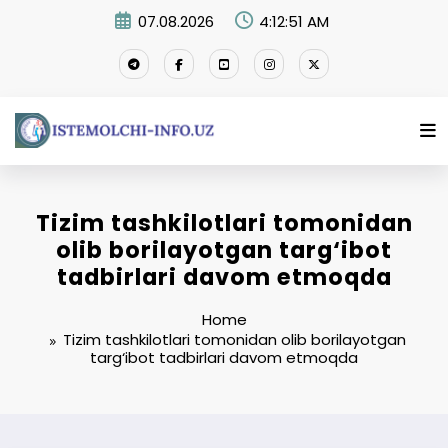
Skip
07.08.2026
4:12:52 AM
to
content
Tizim tashkilotlari tomonidan
olib borilayotgan targ‘ibot
tadbirlari davom etmoqda
Home
Tizim tashkilotlari tomonidan olib borilayotgan
targ‘ibot tadbirlari davom etmoqda