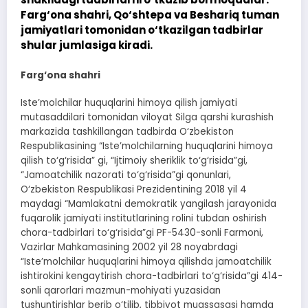
Farg‘ona shahri, Qo‘shtepa va Beshariq tuman
jamiyatlari tomonidan o‘tkazilgan tadbirlar
shular jumlasiga kiradi.
Farg‘ona shahri
Iste’molchilar huquqlarini himoya qilish jamiyati
mutasaddilari tomonidan viloyat Silga qarshi kurashish
markazida tashkillangan tadbirda O‘zbekiston
Respublikasining “Iste’molchilarning huquqlarini himoya
qilish to‘g‘risida” gi, “Ijtimoiy sheriklik to‘g‘risida”gi,
“Jamoatchilik nazorati to‘g‘risida”gi qonunlari,
O‘zbekiston Respublikasi Prezidentining 2018 yil 4
maydagi “Mamlakatni demokratik yangilash jarayonida
fuqarolik jamiyati institutlarining rolini tubdan oshirish
chora-tadbirlari to‘g‘risida”gi PF-5430-sonli Farmoni,
Vazirlar Mahkamasining 2002 yil 28 noyabrdagi
“Iste’molchilar huquqlarini himoya qilishda jamoatchilik
ishtirokini kengaytirish chora-tadbirlari to‘g‘risida”gi 414-
sonli qarorlari mazmun-mohiyati yuzasidan
tushuntirishlar berib o‘tilib, tibbiyot muassasasi hamda