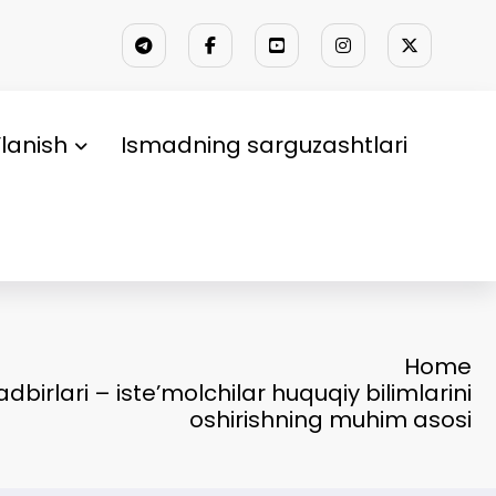
lanish
Ismadning sarguzashtlari
Home
adbirlari – iste’molchilar huquqiy bilimlarini
oshirishning muhim asosi