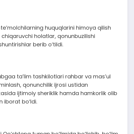
te’molchilarning huquqlarini himoya qilish
b chiqaruvchi holatlar, qonunbuzilishi
ntirishlar berib o‘tildi.
aa ta’lim tashkilotlari rahbar va mas’ul
minlash, qonunchilik ijrosi ustidan
tasida ijtimoiy sheriklik hamda hamkorlik olib
 iborat bo‘ldi.
 Qo‘shtepa tuman bo‘limida bo‘lishib, bo‘lim