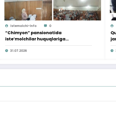
Istemolchi-Info
0
“Chimyon” pansionatida
Qu
iste’molchilar huquqlariga
ja
bag‘ishlangan targ‘ibot tadbiri
o‘
o‘tkazildi
31.07.2026