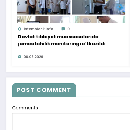
Istemolchi-Info
0
Davlat tibbiyot muassasalarida
jamoatchilik monitoringi o‘tkazildi
06.08.2026
POST COMMENT
Comments