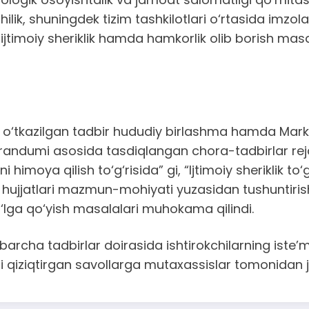
lik, shuningdek tizim tashkilotlari o‘rtasida imzol
timoiy sheriklik hamda hamkorlik olib borish masal
da o‘tkazilgan tadbir hududiy birlashma hamda Ma
ndumi asosida tasdiqlangan chora-tadbirlar rejas
himoya qilish to‘g‘risida” gi, “Ijtimoiy sheriklik to‘
ujjatlari mazmun-mohiyati yuzasidan tushuntirish
o‘lga qo‘yish masalalari muhokama qilindi.
barcha tadbirlar doirasida ishtirokchilarning iste’m
rni qiziqtirgan savollarga mutaxassislar tomonidan