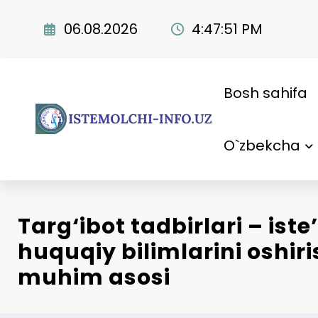
Skip
to
06.08.2026
4:47:52 PM
content
Bosh sahifa
O`zbekcha
Targ‘ibot tadbirlari – ist
huquqiy bilimlarini oshir
muhim asosi