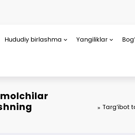
Hududiy birlashma
Yangiliklar
Bog’
e’molchilar
ishning
Targ‘ibot t