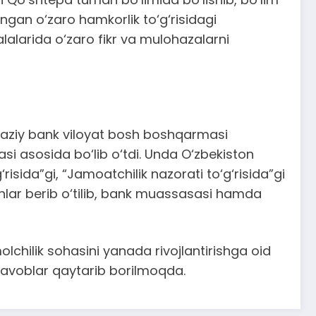
angan o‘zaro hamkorlik to‘g‘risidagi
alarida o‘zaro fikr va mulohazalarni
rkaziy bank viloyat bosh boshqarmasi
i asosida bo‘lib o‘tdi. Unda O‘zbekiston
g‘risida”gi, “Jamoatchilik nazorati to‘g‘risida”gi
lar berib o‘tilib, bank muassasasi hamda
olchilik sohasini yanada rivojlantirishga oid
 javoblar qaytarib borilmoqda.