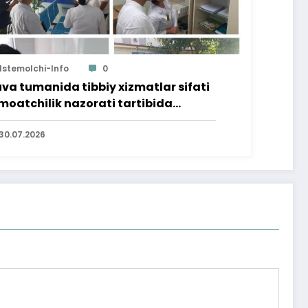
Istemolchi-Info
0
va tumanida tibbiy xizmatlar sifati
moatchilik nazorati tartibida
rganildi
30.07.2026