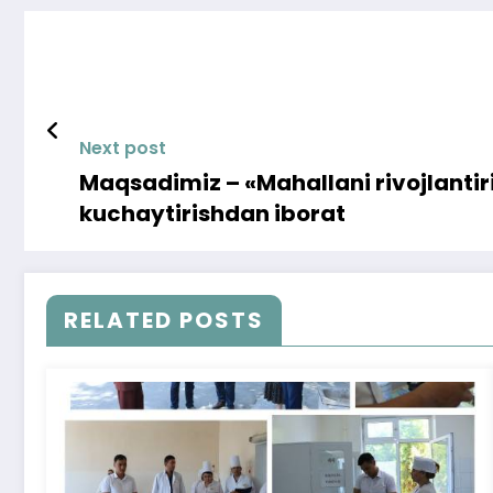
Next post
Maqsadimiz – «Mahallani rivojlantiri
kuchaytirishdan iborat
RELATED POSTS