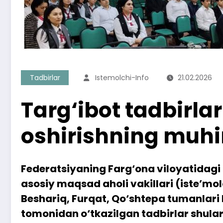
Tadbirlar
Istemolchi-Info
21.02.2026
Targ‘ibot tadbirlar
oshirishning muhi
Federatsiyaning Farg‘ona viloyatidagi 
asosiy maqsad aholi vakillari (iste’mo
Beshariq, Furqat, Qo‘shtepa tumanlari 
tomonidan o‘tkazilgan tadbirlar shular