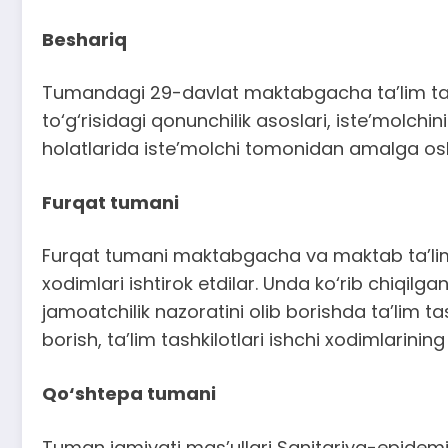
Beshariq
Tumandagi 29-davlat maktabgacha ta’lim tashki
to‘g‘risidagi qonunchilik asoslari, iste’molchin
holatlarida iste’molchi tomonidan amalga oshir
Furqat tumani
Furqat tumani maktabgacha va maktab ta’limi
xodimlari ishtirok etdilar. Unda ko‘rib chiqilg
jamoatchilik nazoratini olib borishda ta’lim ta
borish, ta’lim tashkilotlari ishchi xodimlarinin
Qo‘shtepa tumani
Tuman jamiyati mas’ullari Sanitariya-epidemio