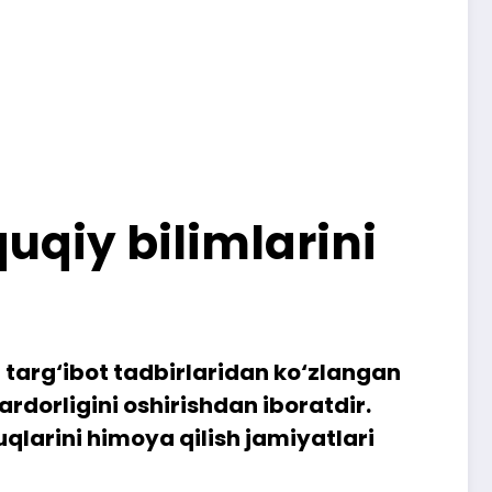
quqiy bilimlarini
 targ‘ibot tadbirlaridan ko‘zlangan
rdorligini oshirishdan iboratdir.
larini himoya qilish jamiyatlari