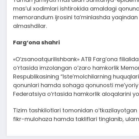
mas’ul xodimlari ishtirokida amaldagi qonunchi
memorandum ijrosini ta’minlashda yaqindan ij
almashdilar.
Farg‘ona shahri
«O‘zsanoatqurilishbank» ATB Farg‘ona filiali
o‘rtasida imzolangan o‘zaro hamkorlik Memora
Respublikasining “Iste’molchilarning huquqlarini 
qonunlari hamda sohaga qonunosti me’yoriy h
Federatsiya o‘rtasida hamkorlik aloqalarini y
Tizim tashkilotlari tomonidan o‘tkazilayotgan 
fikr-mulohaza hamda takliflari tinglanib, ula