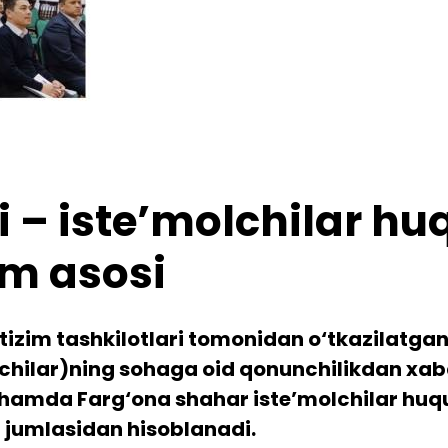
i – iste’molchilar hu
m asosi
tizim tashkilotlari tomonidan o‘tkazilatgan
lchilar)ning sohaga oid qonunchilikdan xaba
hamda Farg‘ona shahar iste’molchilar huquq
 jumlasidan hisoblanadi.