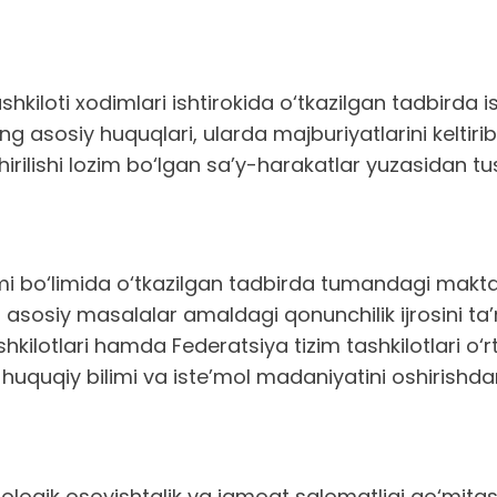
loti xodimlari ishtirokida o‘tkazilgan tadbirda is
ing asosiy huquqlari, ularda majburiyatlarini keltiri
ilishi lozim bo‘lgan sa’y-harakatlar yuzasidan tushu
 bo‘limida o‘tkazilgan tadbirda tumandagi maktabg
an asosiy masalalar amaldagi qonunchilik ijrosini ta’
shkilotlari hamda Federatsiya tizim tashkilotlari o‘r
g huquqiy bilimi va iste’mol madaniyatini oshirishdan
logik osoyishtalik va jamoat salomatligi qo‘mitasi