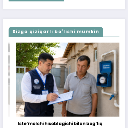
Sizga qiziqarli bo'lishi mumkin
Iste’molchi hisoblagichi bilan bog‘liq