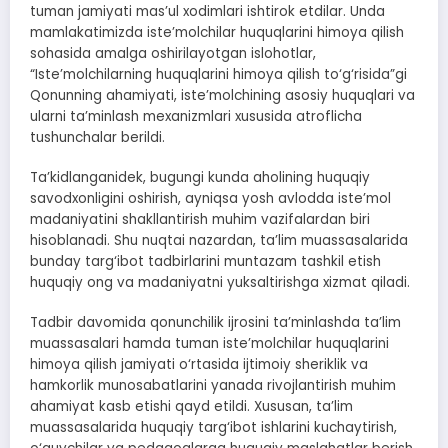
tuman jamiyati mas’ul xodimlari ishtirok etdilar. Unda
mamlakatimizda iste’molchilar huquqlarini himoya qilish
sohasida amalga oshirilayotgan islohotlar,
“Iste’molchilarning huquqlarini himoya qilish to‘g‘risida”gi
Qonunning ahamiyati, iste’molchining asosiy huquqlari va
ularni ta’minlash mexanizmlari xususida atroflicha
tushunchalar berildi.
Ta’kidlanganidek, bugungi kunda aholining huquqiy
savodxonligini oshirish, ayniqsa yosh avlodda iste’mol
madaniyatini shakllantirish muhim vazifalardan biri
hisoblanadi. Shu nuqtai nazardan, ta’lim muassasalarida
bunday targ‘ibot tadbirlarini muntazam tashkil etish
huquqiy ong va madaniyatni yuksaltirishga xizmat qiladi.
Tadbir davomida qonunchilik ijrosini ta’minlashda ta’lim
muassasalari hamda tuman iste’molchilar huquqlarini
himoya qilish jamiyati o‘rtasida ijtimoiy sheriklik va
hamkorlik munosabatlarini yanada rivojlantirish muhim
ahamiyat kasb etishi qayd etildi. Xususan, ta’lim
muassasalarida huquqiy targ‘ibot ishlarini kuchaytirish,