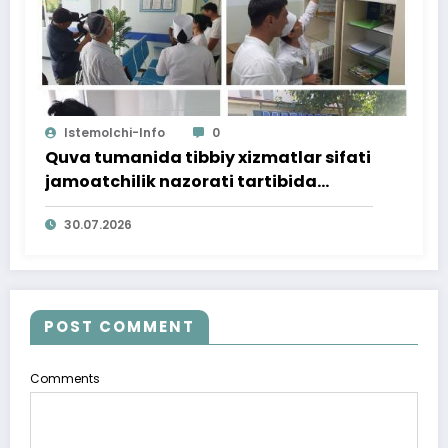
Istemolchi-Info
0
Quva tumanida tibbiy xizmatlar sifati
jamoatchilik nazorati tartibida
o‘rganildi
30.07.2026
POST COMMENT
Comments