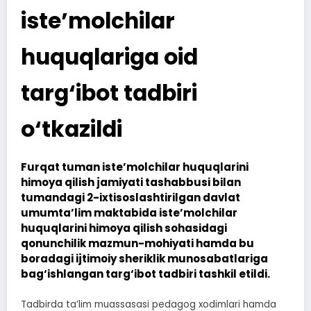
iste’molchilar
huquqlariga oid
targ‘ibot tadbiri
o‘tkazildi
Furqat tuman iste’molchilar huquqlarini
himoya qilish jamiyati tashabbusi bilan
tumandagi 2-ixtisoslashtirilgan davlat
umumta’lim maktabida iste’molchilar
huquqlarini himoya qilish sohasidagi
qonunchilik mazmun-mohiyati hamda bu
boradagi ijtimoiy sheriklik munosabatlariga
bag‘ishlangan targ‘ibot tadbiri tashkil etildi.
Tadbirda ta’lim muassasasi pedagog xodimlari hamda