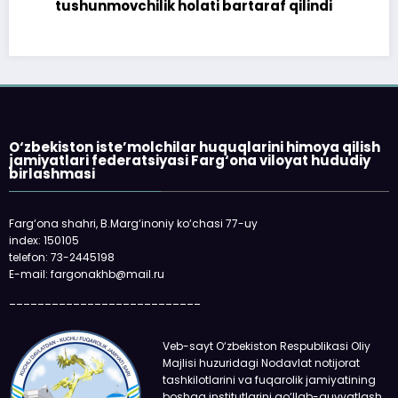
tushunmovchilik holati bartaraf qilindi
O‘zbekiston iste’molchilar huquqlarini himoya qilish
jamiyatlari federatsiyasi Farg‘ona viloyat hududiy
birlashmasi
Farg‘ona shahri, B.Marg‘inoniy ko‘chasi 77-uy
index: 150105
telefon: 73-2445198
E-mail: fargonakhb@mail.ru
___________________________
Veb-sayt O‘zbekiston Respublikasi Oliy
Majlisi huzuridagi Nodavlat notijorat
tashkilotlarini va fuqarolik jamiyatining
boshqa institutlarini qo‘llab-quvvatlash