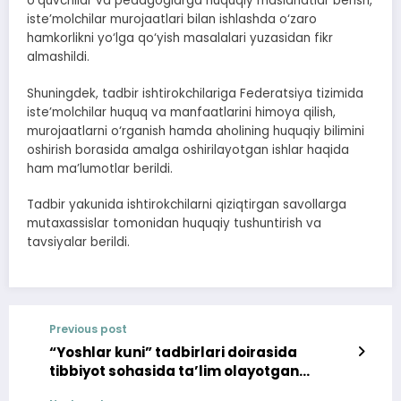
o‘quvchilar va pedagoglarga huquqiy maslahatlar berish,
iste’molchilar murojaatlari bilan ishlashda o‘zaro
hamkorlikni yo‘lga qo‘yish masalalari yuzasidan fikr
almashildi.
Shuningdek, tadbir ishtirokchilariga Federatsiya tizimida
iste’molchilar huquq va manfaatlarini himoya qilish,
murojaatlarni o‘rganish hamda aholining huquqiy bilimini
oshirish borasida amalga oshirilayotgan ishlar haqida
ham ma’lumotlar berildi.
Tadbir yakunida ishtirokchilarni qiziqtirgan savollarga
mutaxassislar tomonidan huquqiy tushuntirish va
tavsiyalar berildi.
Previous post
“Yoshlar kuni” tadbirlari doirasida
tibbiyot sohasida ta’lim olayotgan
yoshlar bilan uchrashildi