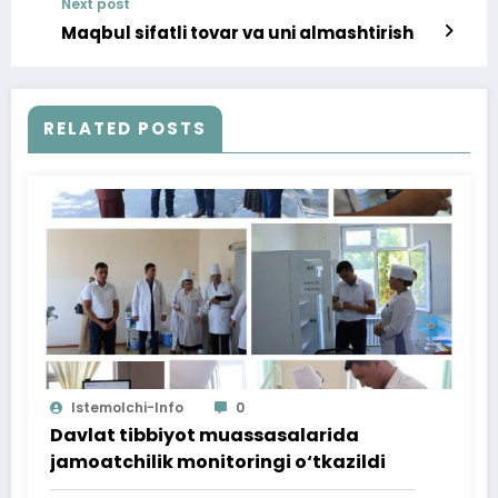
Next post
Maqbul sifatli tovar va uni almashtirish
RELATED POSTS
Istemolchi-Info
0
Davlat tibbiyot muassasalarida
jamoatchilik monitoringi o‘tkazildi