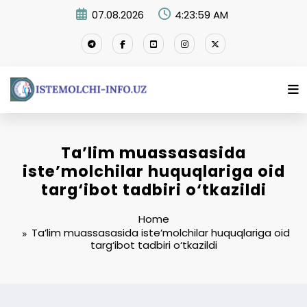
Skip
07.08.2026
4:24:00 AM
to
content
Ta’lim muassasasida
iste’molchilar huquqlariga oid
targ‘ibot tadbiri o‘tkazildi
Home
Ta’lim muassasasida iste’molchilar huquqlariga oid
targ‘ibot tadbiri o‘tkazildi