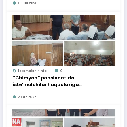
06.08.2026
Istemolchi-Info
0
“Chimyon” pansionatida
iste’molchilar huquqlariga
bag‘ishlangan targ‘ibot tadbiri
31.07.2026
o‘tkazildi