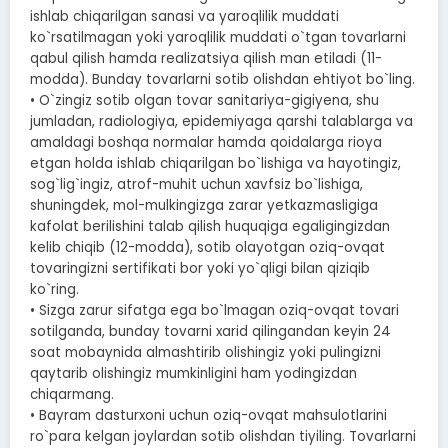
ishlab chiqarilgan sanasi va yaroqlilik muddati
ko`rsatilmagan yoki yaroqlilik muddati o`tgan tovarlarni
qabul qilish hamda realizatsiya qilish man etiladi (11-
modda). Bunday tovarlarni sotib olishdan ehtiyot bo`ling.
• O`zingiz sotib olgan tovar sanitariya-gigiyena, shu
jumladan, radiologiya, epidemiyaga qarshi talablarga va
amaldagi boshqa normalar hamda qoidalarga rioya
etgan holda ishlab chiqarilgan bo`lishiga va hayotingiz,
sog`lig`ingiz, atrof-muhit uchun xavfsiz bo`lishiga,
shuningdek, mol-mulkingizga zarar yetkazmasligiga
kafolat berilishini talab qilish huquqiga egaligingizdan
kelib chiqib (12-modda), sotib olayotgan oziq-ovqat
tovaringizni sertifikati bor yoki yo`qligi bilan qiziqib
ko`ring.
• Sizga zarur sifatga ega bo`lmagan oziq-ovqat tovari
sotilganda, bunday tovarni xarid qilingandan keyin 24
soat mobaynida almashtirib olishingiz yoki pulingizni
qaytarib olishingiz mumkinligini ham yodingizdan
chiqarmang.
• Bayram dasturxoni uchun oziq-ovqat mahsulotlarini
ro`para kelgan joylardan sotib olishdan tiyiling. Tovarlarni