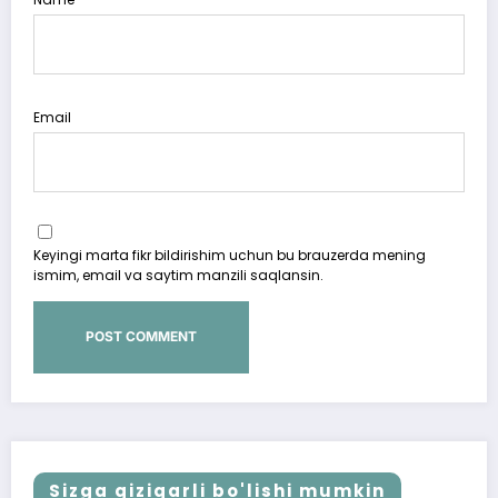
Email
Keyingi marta fikr bildirishim uchun bu brauzerda mening
ismim, email va saytim manzili saqlansin.
Sizga qiziqarli bo'lishi mumkin