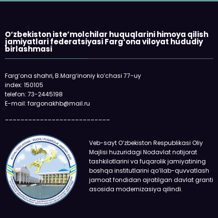
O‘zbekiston iste’molchilar huquqlarini himoya qilish
jamiyatlari federatsiyasi Farg‘ona viloyat hududiy
birlashmasi
Farg‘ona shahri, B.Marg‘inoniy ko‘chasi 77-uy
index: 150105
telefon: 73-2445198
E-mail: fargonakhb@mail.ru
___________________________
Veb-sayt O‘zbekiston Respublikasi Oliy
Majlisi huzuridagi Nodavlat notijorat
tashkilotlarini va fuqarolik jamiyatining
boshqa institutlarini qo‘llab-quvvatlash
jamoat fondidan ajratilgan davlat granti
asosida modernizasiya qilindi.