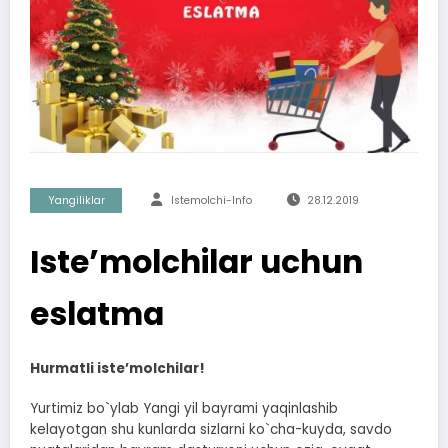
Yangiliklar
Istemolchi-Info
28.12.2019
Isteʼmolchilar uchun
eslatma
Hurmatli isteʼmolchilar!
Yurtimiz bo`ylab Yangi yil bayrami yaqinlashib
kelayotgan shu kunlarda sizlarni ko`cha-kuyda, savdo