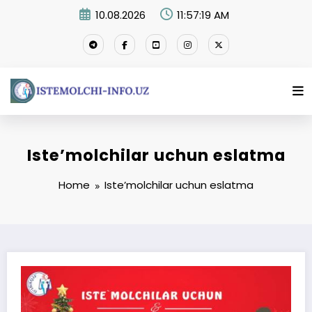
Skip
10.08.2026
11:57:20 AM
to
content
Isteʼmolchilar uchun eslatma
Home
Isteʼmolchilar uchun eslatma