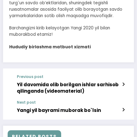
turg`un savdo obʼektlaridan, shuningdek tegishli
ruxsatnomalar asosida faoliyat olib borayotgan savdo
yarmarkalaridan sotib olish maqsadga muvofiqdir.
Barchangizni kirib kelayotgan Yangi 2020 yil bilan
muborakbod etamiz!
Hududiy birlashma matbuot xizmati
Previous post
Yil davomida olib borilgan ishlar sarhisob
qilinganda (videomaterial)
Next post
Yangi yil bayrami muborak bo`lsin
RELATED POSTS