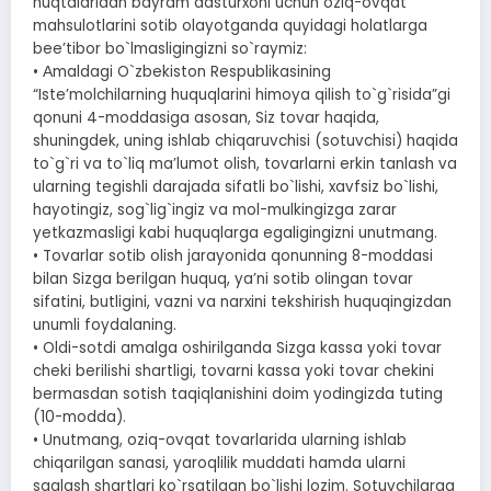
nuqtalaridan bayram dasturxoni uchun oziq-ovqat
mahsulotlarini sotib olayotganda quyidagi holatlarga
beeʼtibor bo`lmasligingizni so`raymiz:
• Аmaldagi O`zbekiston Respublikasining
“Isteʼmolchilarning huquqlarini himoya qilish to`g`risida”gi
qonuni 4-moddasiga asosan, Siz tovar haqida,
shuningdek, uning ishlab chiqaruvchisi (sotuvchisi) haqida
to`g`ri va to`liq maʼlumot olish, tovarlarni erkin tanlash va
ularning tegishli darajada sifatli bo`lishi, xavfsiz bo`lishi,
hayotingiz, sog`lig`ingiz va mol-mulkingizga zarar
yetkazmasligi kabi huquqlarga egaligingizni unutmang.
• Tovarlar sotib olish jarayonida qonunning 8-moddasi
bilan Sizga berilgan huquq, yaʼni sotib olingan tovar
sifatini, butligini, vazni va narxini tekshirish huquqingizdan
unumli foydalaning.
• Oldi-sotdi amalga oshirilganda Sizga kassa yoki tovar
cheki berilishi shartligi, tovarni kassa yoki tovar chekini
bermasdan sotish taqiqlanishini doim yodingizda tuting
(10-modda).
• Unutmang, oziq-ovqat tovarlarida ularning ishlab
chiqarilgan sanasi, yaroqlilik muddati hamda ularni
saqlash shartlari ko`rsatilgan bo`lishi lozim. Sotuvchilarga