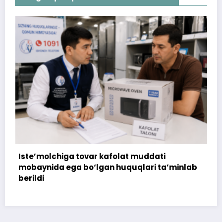
a tovar kafolat muddati
Iste’molchi hisob
ga bo‘lgan huquqlari ta’minlab
tushunmovchilik h