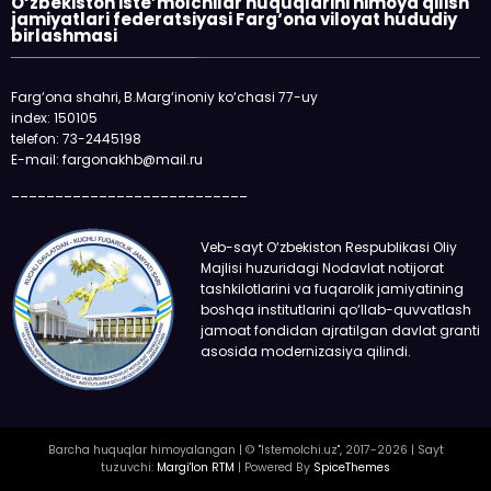
O‘zbekiston iste’molchilar huquqlarini himoya qilish
jamiyatlari federatsiyasi Farg‘ona viloyat hududiy
birlashmasi
Farg‘ona shahri, B.Marg‘inoniy ko‘chasi 77-uy
index: 150105
telefon: 73-2445198
E-mail: fargonakhb@mail.ru
___________________________
Veb-sayt O‘zbekiston Respublikasi Oliy
Majlisi huzuridagi Nodavlat notijorat
tashkilotlarini va fuqarolik jamiyatining
boshqa institutlarini qo‘llab-quvvatlash
jamoat fondidan ajratilgan davlat granti
asosida modernizasiya qilindi.
Barcha huquqlar himoyalangan | © "Istemolchi.uz", 2017-2026 | Sayt
tuzuvchi:
Margi'lon RTM
| Powered By
SpiceThemes