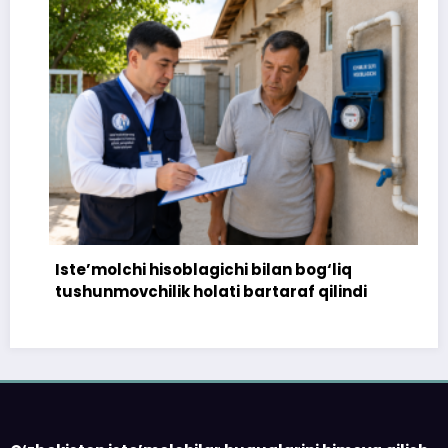
Iste’molchi hisoblagichi bilan bog‘liq
tushunmovchilik holati bartaraf qilindi