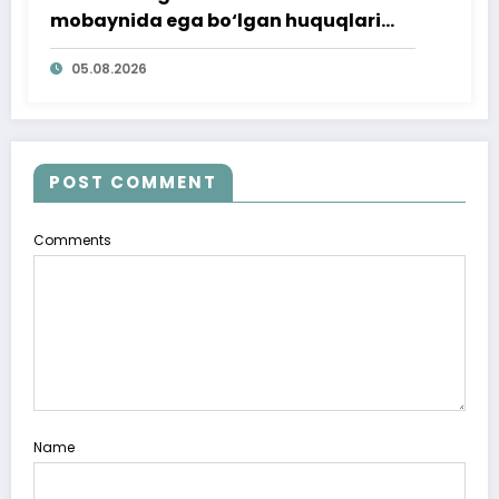
mobaynida ega bo‘lgan huquqlari
ta’minlab berildi
05.08.2026
POST COMMENT
Comments
Name