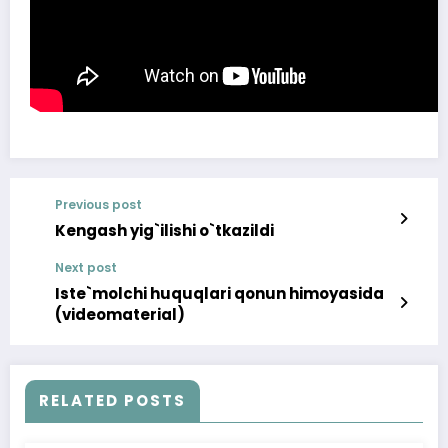
Previous post
Kengash yig`ilishi o`tkazildi
Next post
Iste`molchi huquqlari qonun himoyasida
(videomaterial)
RELATED POSTS