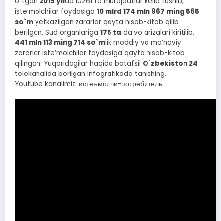
o`tgan
2019 yil
da 10261 ta murojaatlar kelib tushib,
isteʼmolchilar foydasiga
10 mlrd 174 mln 967 ming 565
so`m
yetkazilgan zararlar qayta hisob-kitob qilib
berilgan. Sud organlariga
175 ta
daʼvo arizalari kiritilib,
441 mln 113 ming 714 so`m
lik moddiy va maʼnaviy
zararlar isteʼmolchilar foydasiga qayta hisob-kitob
qilingan. Yuqoridagilar haqida batafsil
O`zbekiston 24
telekanalida berilgan infografikada tanishing.
Youtube kanalimiz: истеъмолчи-потребитель