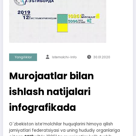
Yangiliklar
Istemolchi-Info
30.01.2020
Murojaatlar bilan
ishlash natijalari
infografikada
O`zbekiston isteʼmolchilar huquqlarini himoya qilish
jamiyatlari federatsiyasi va uning hududiy organlariga