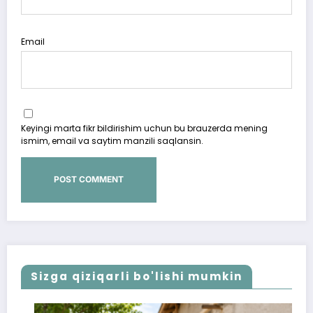
Email
Keyingi marta fikr bildirishim uchun bu brauzerda mening
ismim, email va saytim manzili saqlansin.
Sizga qiziqarli bo'lishi mumkin