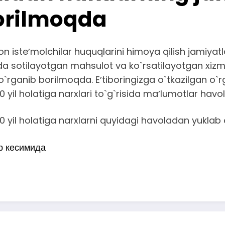
borilmoqda
on isteʼmolchilar huquqlarini himoya qilish jamiyat
da sotilayotgan mahsulot va ko`rsatilayotgan xizma
o`rganib borilmoqda. Eʼtiboringizga o`tkazilgan o`rg
0 yil holatiga narxlari to`g`risida maʼlumotlar havo
0 yil holatiga narxlarni quyidagi havoladan yuklab 
р кесимида