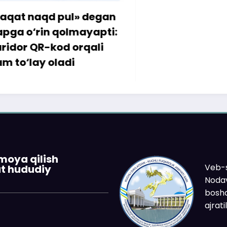
qd pul» degan
in qolmayapti:
R-kod orqali
y oladi
imoya qilish
Veb-s
at hududiy
Nodav
boshq
ajrat