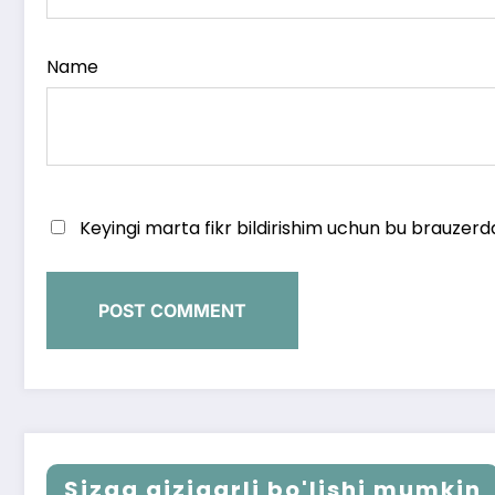
Name
Keyingi marta fikr bildirishim uchun bu brauzerd
Sizga qiziqarli bo'lishi mumkin