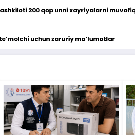
ashkiloti 200 qop unni xayriyalarni muvofi
te’molchi uchun zaruriy ma’lumotlar