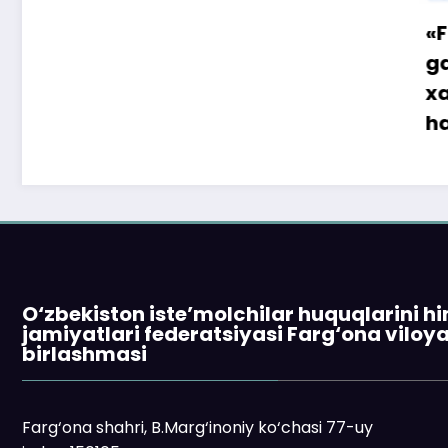
«Faqat na
gapga o‘r
xaridor Q
ham to‘la
O‘zbekiston iste’molchilar huquqlarini h
jamiyatlari federatsiyasi Farg‘ona viloy
birlashmasi
Farg‘ona shahri, B.Marg‘inoniy ko‘chasi 77-uy