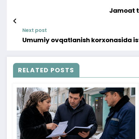
Jamoat t
Next post
Umumiy ovqatlanish korxonasida is
RELATED POSTS