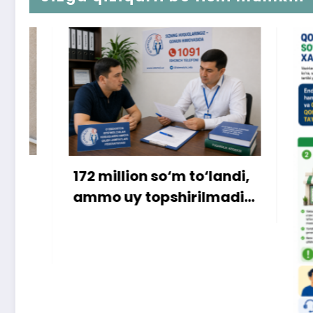
172 million so‘m to‘landi,
ammo uy topshirilmadi…