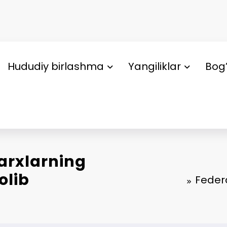
Hududiy birlashma
Yangiliklar
Bog’
arxlarning
olib
Feder