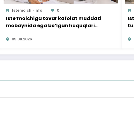
Istemolchi-Info
0
Iste’molchiga tovar kafolat muddati
Is
mobaynida ega bo‘lgan huquqlari
tu
ta’minlab berildi
qi
05.08.2026