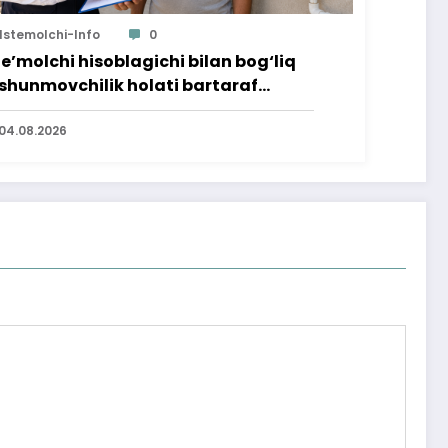
Istemolchi-Info
0
te’molchi hisoblagichi bilan bog‘liq
shunmovchilik holati bartaraf
lindi
04.08.2026