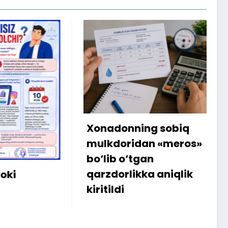
Xonadonning sobiq
Int
mulkdoridan «meros»
am
bo‘lib o‘tgan
sab
qarzdorlikka aniqlik
ist
kiritildi