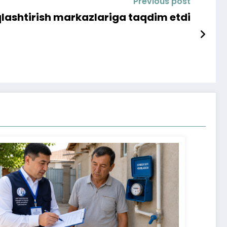
Previous post
qlashtirish markazlariga taqdim etdi