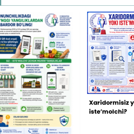
Xaridormisiz yoki
iste’molchi?