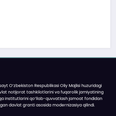
ayt O‘zbekiston Respublikasi Oliy Majlisi huzuridagi
lat notijorat tashkilotlarini va fuqarolik jamiyatining
a institutlarini qo‘llab-quvvatlash jamoat fondidan
ilgan davlat granti asosida modernizasiya qilindi.