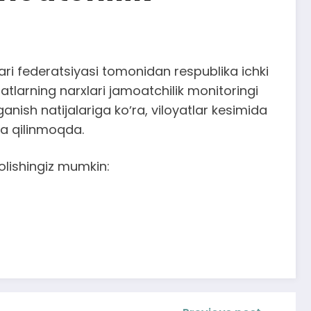
lari federatsiyasi tomonidan respublika ichki
tlarning narxlari jamoatchilik monitoringi
anish natijalariga koʼra, viloyatlar kesimida
la qilinmoqda.
olishingiz mumkin: