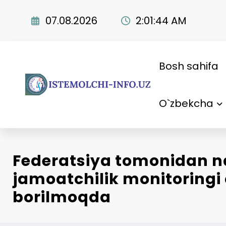
Skip
to
07.08.2026
2:01:45 AM
content
Bosh sahifa
O`zbekcha
Federatsiya tomonidan n
jamoatchilik monitoringi 
borilmoqda