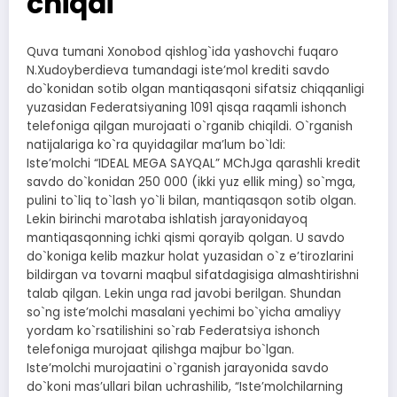
chiqdi
Quva tumani Xonobod qishlog`ida yashovchi fuqaro
N.Xudoyberdieva tumandagi isteʼmol krediti savdo
do`konidan sotib olgan mantiqasqoni sifatsiz chiqqanligi
yuzasidan Federatsiyaning 1091 qisqa raqamli ishonch
telefoniga qilgan murojaati o`rganib chiqildi. O`rganish
natijalariga ko`ra quyidagilar maʼlum bo`ldi:
Isteʼmolchi “IDEAL MEGA SAYQAL” MChJga qarashli kredit
savdo do`konidan 250 000 (ikki yuz ellik ming) so`mga,
pulini to`liq to`lash yo`li bilan, mantiqasqon sotib olgan.
Lekin birinchi marotaba ishlatish jarayonidayoq
mantiqasqonning ichki qismi qorayib qolgan. U savdo
do`koniga kelib mazkur holat yuzasidan o`z eʼtirozlarini
bildirgan va tovarni maqbul sifatdagisiga almashtirishni
talab qilgan. Lekin unga rad javobi berilgan. Shundan
so`ng isteʼmolchi masalani yechimi bo`yicha amaliyy
yordam ko`rsatilishini so`rab Federatsiya ishonch
telefoniga murojaat qilishga majbur bo`lgan.
Isteʼmolchi murojaatini o`rganish jarayonida savdo
do`koni masʼullari bilan uchrashilib, “Isteʼmolchilarning