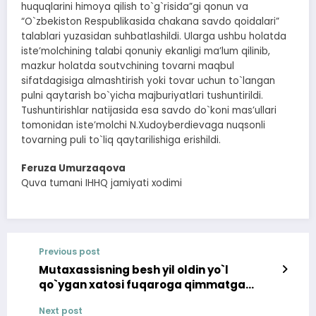
huquqlarini himoya qilish to`g`risida”gi qonun va
“O`zbekiston Respublikasida chakana savdo qoidalari”
talablari yuzasidan suhbatlashildi. Ularga ushbu holatda
isteʼmolchining talabi qonuniy ekanligi maʼlum qilinib,
mazkur holatda soutvchining tovarni maqbul
sifatdagisiga almashtirish yoki tovar uchun to`langan
pulni qaytarish bo`yicha majburiyatlari tushuntirildi.
Tushuntirishlar natijasida esa savdo do`koni masʼullari
tomonidan isteʼmolchi N.Xudoyberdievaga nuqsonli
tovarning puli to`liq qaytarilishiga erishildi.
Feruza Umurzaqova
Quva tumani IHHQ jamiyati xodimi
Previous post
Mutaxassisning besh yil oldin yo`l
qo`ygan xatosi fuqaroga qimmatga
tushishi mumkin edi
Next post