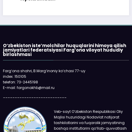
O‘zbekiston iste’molchilar huquqlarini himoya qilish
jamiyatlari federatsiyasi Farg‘ona viloyat hududiy
birlashmasi
Farg‘ona shahri, B.Marg‘inoniy ko‘chasi 77-uy
index: 150105
telefon: 73-2445198
E-mail: fargonakhb@mail.ru
___________________________
Veb-sayt O‘zbekiston Respublikasi Oliy
Majlisi huzuridagi Nodavlat notijorat
tashkilotlarini va fuqarolik jamiyatining
boshqa institutlarini qo‘llab-quvvatlash