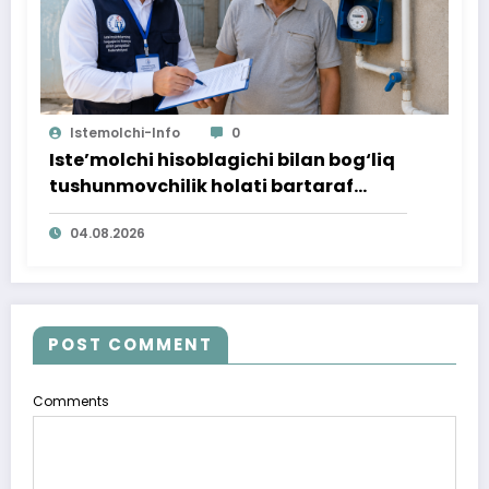
Istemolchi-Info
0
Iste’molchi hisoblagichi bilan bog‘liq
tushunmovchilik holati bartaraf
qilindi
04.08.2026
POST COMMENT
Comments