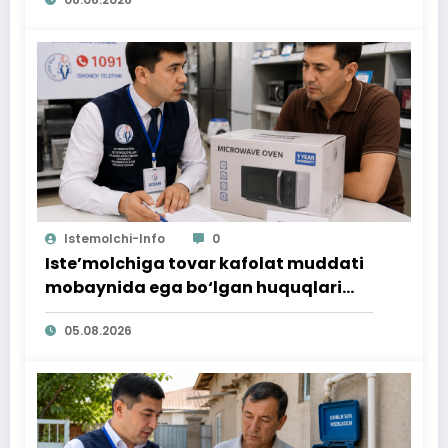
Istemolchi-Info
0
Iste’molchiga tovar kafolat muddati
mobaynida ega bo‘lgan huquqlari
ta’minlab berildi
05.08.2026