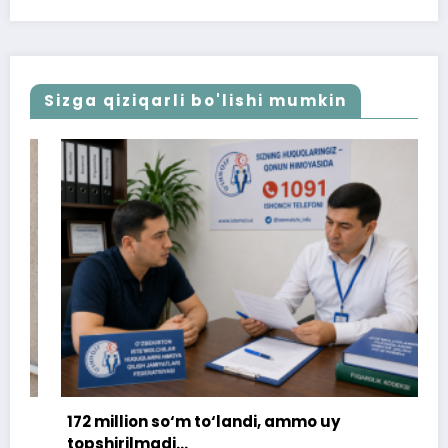
Sizga qiziqarli bo'lishi mumkin
172 million so‘m to‘landi, ammo uy
topshirilmadi…