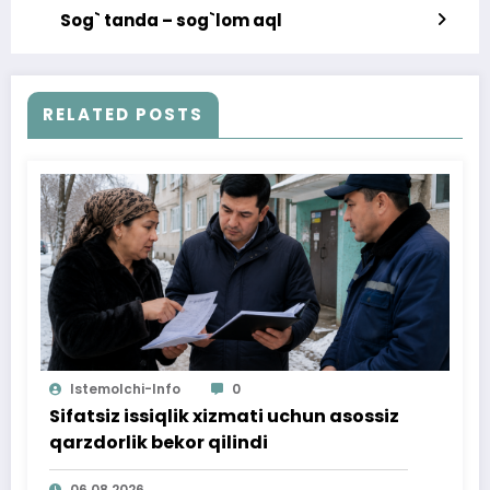
Sog` tanda – sog`lom aql
RELATED POSTS
Istemolchi-Info
0
Sifatsiz issiqlik xizmati uchun asossiz
qarzdorlik bekor qilindi
06.08.2026