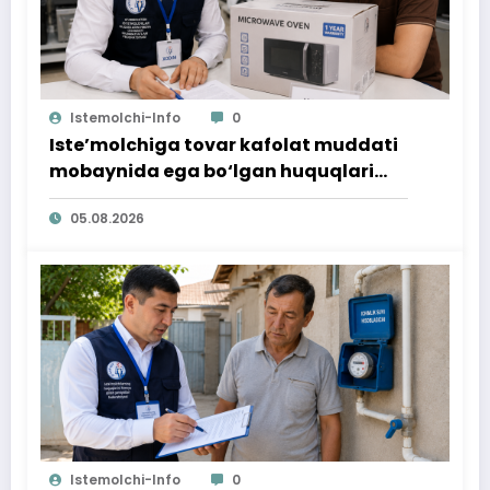
Istemolchi-Info
0
Iste’molchiga tovar kafolat muddati
mobaynida ega bo‘lgan huquqlari
ta’minlab berildi
05.08.2026
Istemolchi-Info
0