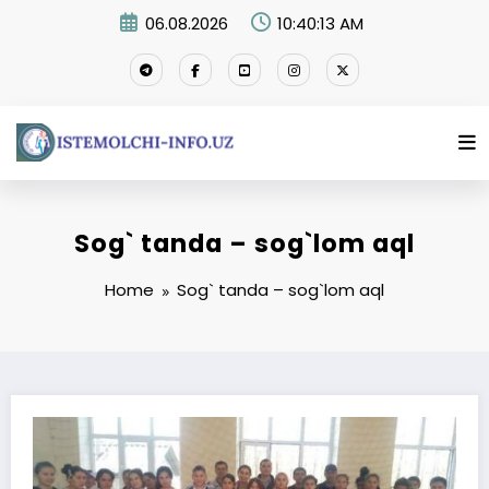
Skip
06.08.2026
10:40:13 AM
to
content
Sog` tanda – sog`lom aql
Home
Sog` tanda – sog`lom aql