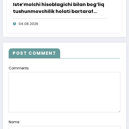
Iste’molchi hisoblagichi bilan bog‘liq
tushunmovchilik holati bartaraf
qilindi
04.08.2026
POST COMMENT
Comments
Name