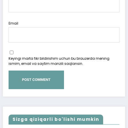
Email
Keyingi marta fikr bildirishim uchun bu brauzerda mening
ismim, email va saytim manzili saqlansin.
Sizga qiziqarli bo'lishi mumkin