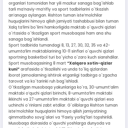
organlari tomonidan har yili mazkur sanaga bag`ishlab
tarli maʼnaviy-maʼrifiy va sport tadbirlarini o`tkazish
anʼanaga aylangan. Rishton tuman isteʼmolchilar
huquqlarini himoya qilish jamiyati tashabbusi bilan tuman
Xalq taʼlimi bo`limi hamkorligida maktab o`quvchi qizlari
o`rtasida o`tkazilgan sport musobaqasi ham ana shu
sanaga bag`ishlandi.
Sport tadbirida tumandagi 8, 13, 27, 30, 32, 35 va 42-
umumtaʼlim maktablarining 10-11 sinflari o`quvchi qizlari
sportning basketbol turi bo`yicha o`zaro kuch sianshdilar.
Sport musobaqasining 8 mart
“Xalqaro xotin-qizlar
kuni”
arafasida o`tkazilishi va unda to`liq qizlardan
iborat jamoalarning ishtirok etganligi tadbirga o`zgacha
tarovat va ko`tarinki ruh bag`ishladi.
O`tkazilgan musobaqa yakunlariga ko`ra, 30-umumtʼalim
maktabi oʼquchi qizlari birinchi, 8-umumtaʼlim maktabi
ikkinchi va 27-umumtaʼlim maktabi o`quvchi qizlari esa
uchinchi o`rinlarni zabt etdilar. G`oliblarga Rishton tuman
isteʼmolchilar huquqlarini himoya qilish jamiyatining
qimmatbaho sovg`alari va “Faxriy yorliq”lari topshirildi.
Musobaqa doirasida o`quvchi yoshlarga dunyoda va