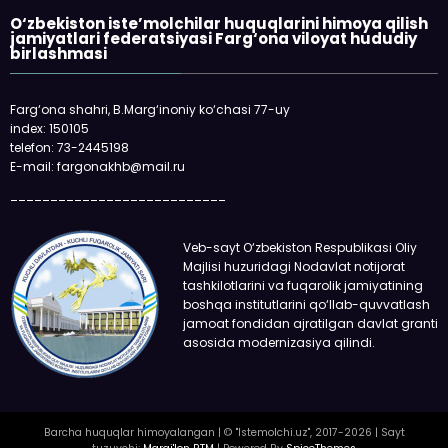
«Faqat naqd pul» degan gapga o‘rin
qolmayapti: xaridor QR-kod orqali h
oladi
O‘zbekiston iste’molchilar huquqlarini himoya qilish
jamiyatlari federatsiyasi Farg‘ona viloyat hududiy
birlashmasi