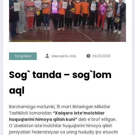
Yangiliklar
Istemolchi-Info
09.03.2020
Sog` tanda – sog`lom
aql
Barchamizga maʼlumki, 15 mart Birlashgan Millatlar
Tashkiloti tomonidan
“Xalqaro isteʼmolchilar
huquqlarini himoya qilish kuni”
deb eʼtirof etilgan.
O`zbekiston isteʼmolchilar huquqlarini himoya qilish
jamiyatlari federatsiyasi va uning hududiy ijro etuvchi