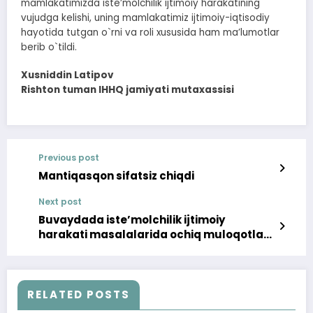
mamlakatimizda isteʼmolchilik ijtimoiy harakatining
vujudga kelishi, uning mamlakatimiz ijtimoiy-iqtisodiy
hayotida tutgan o`rni va roli xususida ham maʼlumotlar
berib o`tildi.
Xusniddin Latipov
Rishton tuman IHHQ jamiyati mutaxassisi
Previous post
Mantiqasqon sifatsiz chiqdi
Next post
Buvaydada isteʼmolchilik ijtimoiy
harakati masalalarida ochiq muloqotlar
o`tkazildi
RELATED POSTS