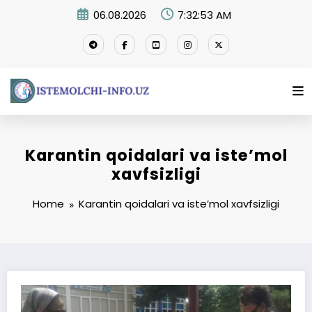
Skip
06.08.2026
7:32:54 AM
to
content
Karantin qoidalari va isteʼmol
xavfsizligi
Home
Karantin qoidalari va isteʼmol xavfsizligi