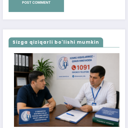
Sizga qiziqarli bo'lishi mumkin