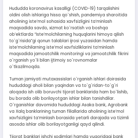
Hududda koronavirus kasalligi (COVID-19) tarqalishini
oldini olish ishlariga hissa qo`shish, pandemiya sharoitida
aholining iste’mol sohasida xavfsizligini ta’minlash
maqsadida savdo, xizmat ko`rsatish va boshqa
ob’ektlarda “Iste’molchilarning huquqlarini himoya qilish
to`g`risida”gi qonun talablari ijrosi yuzasidan hamda
iste’molchilarning iste’mol xavfsizliklarini ta’minlash
maqsadida jamoatchilik monitoringi va jamoatchilik fikrini
o`rganish yo`li bilan ijtimoiy so`rovnomalar
o`tkazilmoqda.
Tuman jamiyati mutaxassislari o`rganish ishlari doirasida
hududdagi aholi bilan yaqindan va to`g`ridan-to`g`ri
aloqada ish olib boruvchi tijorat banklarida ham bo`lishib,
bu borada olib borilayotgan ishlar bilan tanishdilar.
O`rganishlar davomida hududdagi Аsaka bank, Аgrobank
va Xalq banklarining tuman filiallarida aholining isteʼmol
xavfsizligini taʼminlash borasida yetarli darajada va tizimli
asosda ishlar olib borilayotganligi qayd qilindi.
Tijorat banklari ishchi xodimlari hamda yuqoridagi bank