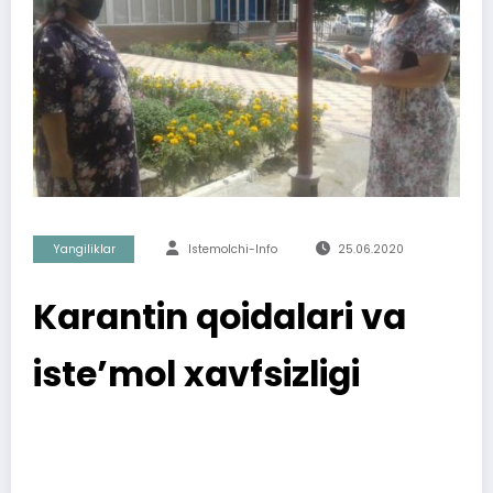
Yangiliklar
Istemolchi-Info
25.06.2020
Karantin qoidalari va
isteʼmol xavfsizligi