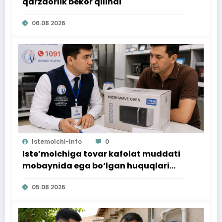
qarzdorlik bekor qilindi
06.08.2026
Istemolchi-Info
0
Iste’molchiga tovar kafolat muddati
mobaynida ega bo‘lgan huquqlari
ta’minlab berildi
05.08.2026