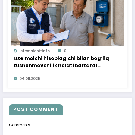
Istemolchi-Info
0
Iste’molchi hisoblagichi bilan bog‘liq
tushunmovchilik holati bartaraf
qilindi
04.08.2026
POST COMMENT
Comments