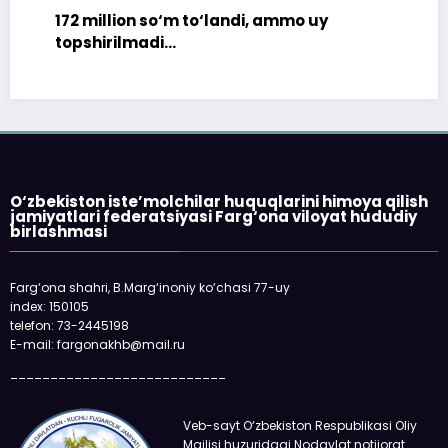
172 million so‘m to‘landi, ammo uy
topshirilmadi…
O‘zbekiston iste’molchilar huquqlarini himoya qilish
jamiyatlari federatsiyasi Farg‘ona viloyat hududiy
birlashmasi
Farg‘ona shahri, B.Marg‘inoniy ko‘chasi 77-uy
index: 150105
telefon: 73-2445198
E-mail: fargonakhb@mail.ru
___________________________
Veb-sayt O‘zbekiston Respublikasi Oliy
Majlisi huzuridagi Nodavlat notijorat