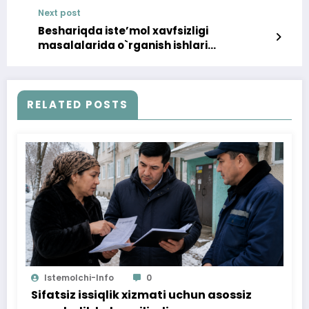
Next post
Beshariqda isteʼmol xavfsizligi
masalalarida o`rganish ishlari
o`tkazilmoqda
RELATED POSTS
Istemolchi-Info
0
Sifatsiz issiqlik xizmati uchun asossiz