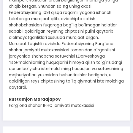
transport vositalari orqali belgilangan manzilga yo`lga
chiqib ketgan. Shundan so`ng uning akasi
Federatsiyaning 1091 qisqa raqamli yagona ishonch
telefoniga murojaat qilib, aviachipta sotish
shohobchasidan fuqaroga bog`liq bo`lmagan holatlar
sababli qoldirilgan reysning chiptasini pulini qaytarib
ololmayotganliklari xususida murojaat qilgan.
Murojaat tegishli ravishda Federatsiyaning Farg`ona
shahar jamiyati mutaxassislari tomonidan o`rganilishi
jarayonida shohobcha sotuvchisi I.Darveshovga
“Isteʼmolchilarning huquqlarini himoya qilish to`g`risida”gi
qonun bo`yicha isteʼmolchining huquqlari va sotuvchining
majburiyatlari yuzasidan tushuntirishlar berilgach, u
qoldirilgan reys chiptasining to`liq qiymatini isteʼmolchiga
qaytardi.
Rustamjon Maradjapov
Farg`ona shahar IHHQ jamiyati mutaxassisi