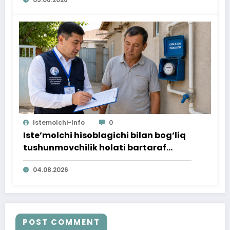
Istemolchi-Info
0
Iste’molchi hisoblagichi bilan bog‘liq
tushunmovchilik holati bartaraf
qilindi
04.08.2026
POST COMMENT