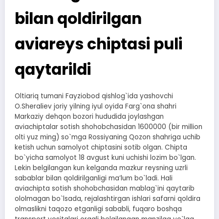
bilan qoldirilgan
aviareys chiptasi puli
qaytarildi
Oltiariq tumani Fayziobod qishlog`ida yashovchi
O.Sheraliev joriy yilning iyul oyida Farg`ona shahri
Markaziy dehqon bozori hududida joylashgan
aviachiptalar sotish shohobchasidan 1600000 (bir million
olti yuz ming) so`mga Rossiyaning Qozon shahriga uchib
ketish uchun samolyot chiptasini sotib olgan. Chipta
bo`yicha samolyot 18 avgust kuni uchishi lozim bo`lgan.
Lekin belgilangan kun kelganda mazkur reysning uzrli
sabablar bilan qoldirilganligi maʼlum bo`ladi. Hali
aviachipta sotish shohobchasidan mablag`ini qaytarib
ololmagan bo`lsada, rejalashtirgan ishlari safarni qoldira
olmaslikni taqozo etganligi sababli, fuqaro boshqa