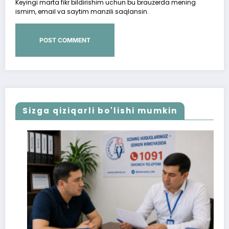
Keyingi marta fikr bildirishim uchun bu brauzerda mening
ismim, email va saytim manzili saqlansin.
Sizga qiziqarli bo'lishi mumkin