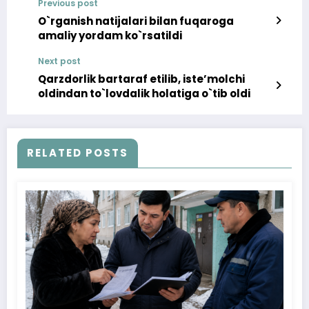
Previous post
O`rganish natijalari bilan fuqaroga
amaliy yordam ko`rsatildi
Next post
Qarzdorlik bartaraf etilib, isteʼmolchi
oldindan to`lovdalik holatiga o`tib oldi
RELATED POSTS