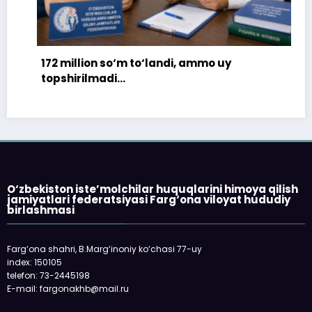
172 million so‘m to‘landi, ammo uy
topshirilmadi…
O‘zbekiston iste’molchilar huquqlarini himoya qilish
jamiyatlari federatsiyasi Farg‘ona viloyat hududiy
birlashmasi
Farg‘ona shahri, B.Marg‘inoniy ko‘chasi 77-uy
index: 150105
telefon: 73-2445198
E-mail: fargonakhb@mail.ru
___________________________