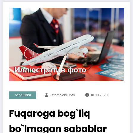
Yangiliklar
Istemolchi-Info
18.09.2020
Fuqaroga bog`liq
bo`lmagan sabablar