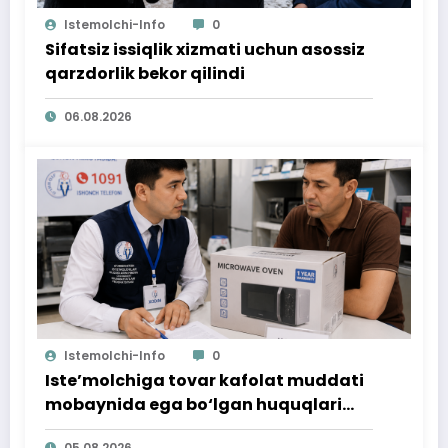
Istemolchi-Info
0
Sifatsiz issiqlik xizmati uchun asossiz
qarzdorlik bekor qilindi
06.08.2026
Istemolchi-Info
0
Iste’molchiga tovar kafolat muddati
mobaynida ega bo‘lgan huquqlari
ta’minlab berildi
05.08.2026