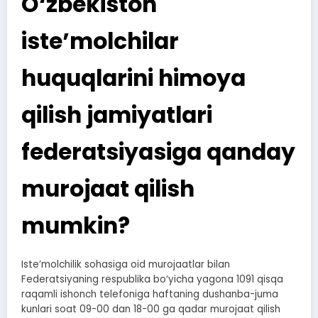
O‘zbekiston
iste’molchilar
huquqlarini himoya
qilish jamiyatlari
federatsiyasiga qanday
murojaat qilish
mumkin?
Iste’molchilik sohasiga oid murojaatlar bilan
Federatsiyaning respublika bo‘yicha yagona 1091 qisqa
raqamli ishonch telefoniga haftaning dushanba-juma
kunlari soat 09-00 dan 18-00 ga qadar murojaat qilish