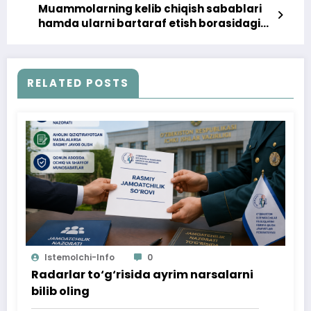
Muammolarning kelib chiqish sabablari
hamda ularni bartaraf etish borasidagi
xulosa va takliflar
RELATED POSTS
Istemolchi-Info
0
Radarlar to‘g‘risida ayrim narsalarni
bilib oling