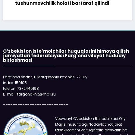
tushunmovchilik holati bartaraf qilindi
O‘zbekiston iste’molchilar huquqlarini himoya qilish
jamiyatlari federatsiyasi Farg‘ona viloyat hududiy
birlashmasi
Farg‘ona shahri, B.Marg‘inoniy ko‘chasi 77-uy
index: 150105
telefon: 73-2445198
E-mail: fargonakhb@mail.ru
___________________________
Veb-sayt O‘zbekiston Respublikasi Oliy
Majlisi huzuridagi Nodavlat notijorat
tashkilotlarini va fuqarolik jamiyatining