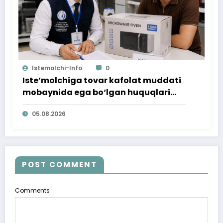
Istemolchi-Info
0
Iste’molchiga tovar kafolat muddati
mobaynida ega bo‘lgan huquqlari
ta’minlab berildi
05.08.2026
POST COMMENT
Comments