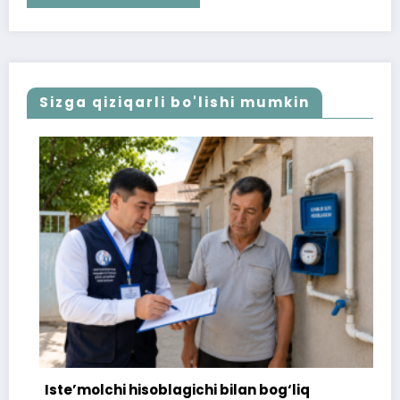
Sizga qiziqarli bo'lishi mumkin
Iste’molchi hisoblagichi bilan bog‘liq