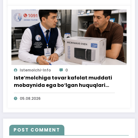
Istemolchi-Info
0
Iste’molchiga tovar kafolat muddati
mobaynida ega bo‘lgan huquqlari
ta’minlab berildi
05.08.2026
POST COMMENT