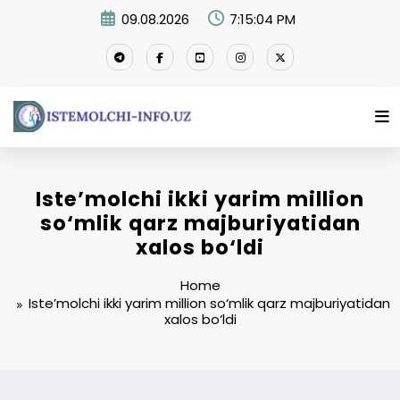
Skip
09.08.2026
7:15:05 PM
to
content
Iste’molchi ikki yarim million
so‘mlik qarz majburiyatidan
xalos bo‘ldi
Home
Iste’molchi ikki yarim million so‘mlik qarz majburiyatidan
xalos bo‘ldi