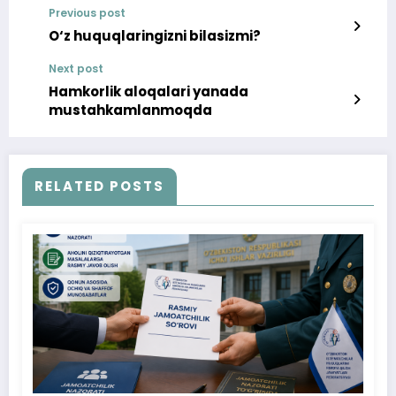
Previous post
O‘z huquqlaringizni bilasizmi?
Next post
Hamkorlik aloqalari yanada
mustahkamlanmoqda
RELATED POSTS