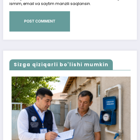
ismim, email va saytim manzili saqlansin.
Sizga qiziqarli bo'lishi mumkin