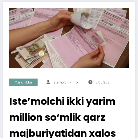
Yangiliklar
Istemolchi-Info
18.08.2021
Iste’molchi ikki yarim
million so‘mlik qarz
majburiyatidan xalos