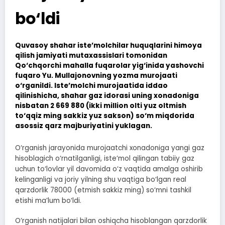
bo‘ldi
Quvasoy shahar iste’molchilar huquqlarini himoya
qilish jamiyati mutaxassislari tomonidan
Qo‘chqorchi mahalla fuqarolar yig‘inida yashovchi
fuqaro Yu. Mullajonovning yozma murojaati
o‘rganildi. Iste’molchi murojaatida iddao
qilinishicha, shahar gaz idorasi uning xonadoniga
nisbatan 2 669 880 (ikki million olti yuz oltmish
to‘qqiz ming sakkiz yuz sakson) so‘m miqdorida
asossiz qarz majburiyatini yuklagan.
O‘rganish jarayonida murojaatchi xonadoniga yangi gaz
hisoblagich o‘rnatilganligi, iste’mol qilingan tabiiy gaz
uchun to‘lovlar yil davomida o‘z vaqtida amalga oshirib
kelinganligi va joriy yilning shu vaqtiga bo‘lgan real
qarzdorlik 78000 (etmish sakkiz ming) so‘mni tashkil
etishi ma’lum bo‘ldi.
O‘rganish natijalari bilan oshiqcha hisoblangan qarzdorlik