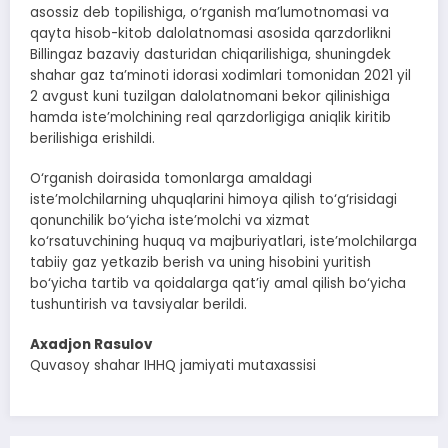
asossiz deb topilishiga, o‘rganish ma’lumotnomasi va
qayta hisob-kitob dalolatnomasi asosida qarzdorlikni
Billingaz bazaviy dasturidan chiqarilishiga, shuningdek
shahar gaz ta’minoti idorasi xodimlari tomonidan 2021 yil
2 avgust kuni tuzilgan dalolatnomani bekor qilinishiga
hamda iste’molchining real qarzdorligiga aniqlik kiritib
berilishiga erishildi.
O‘rganish doirasida tomonlarga amaldagi
iste’molchilarning uhquqlarini himoya qilish to‘g‘risidagi
qonunchilik bo‘yicha iste’molchi va xizmat
ko‘rsatuvchining huquq va majburiyatlari, iste’molchilarga
tabiiy gaz yetkazib berish va uning hisobini yuritish
bo‘yicha tartib va qoidalarga qat’iy amal qilish bo‘yicha
tushuntirish va tavsiyalar berildi.
Axadjon Rasulov
Quvasoy shahar IHHQ jamiyati mutaxassisi