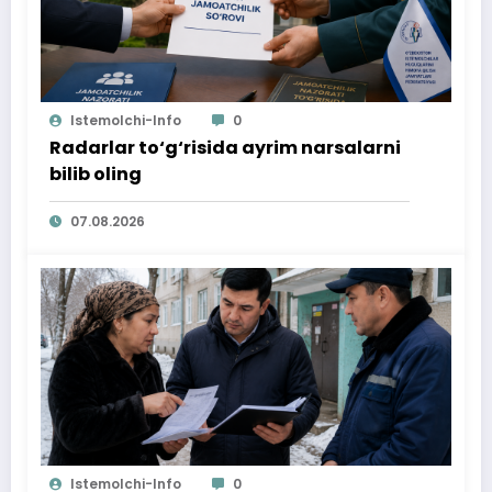
Istemolchi-Info
0
Radarlar to‘g‘risida ayrim narsalarni
bilib oling
07.08.2026
Istemolchi-Info
0