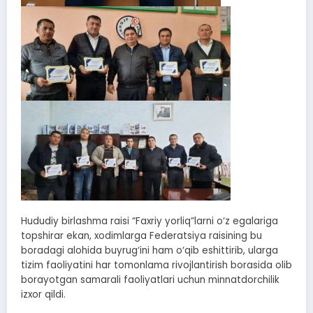
Hududiy birlashma raisi “Faxriy yorliq”larni o‘z egalariga
topshirar ekan, xodimlarga Federatsiya raisining bu
boradagi alohida buyrug‘ini ham o‘qib eshittirib, ularga
tizim faoliyatini har tomonlama rivojlantirish borasida olib
borayotgan samarali faoliyatlari uchun minnatdorchilik
izxor qildi.