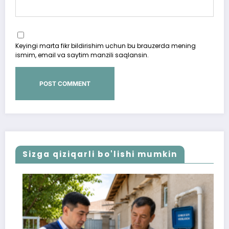
Keyingi marta fikr bildirishim uchun bu brauzerda mening
ismim, email va saytim manzili saqlansin.
Sizga qiziqarli bo'lishi mumkin