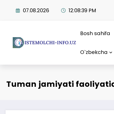
Skip
to
07.08.2026
12:08:40 PM
content
Bosh sahifa
O`zbekcha
Tuman jamiyati faoliyat