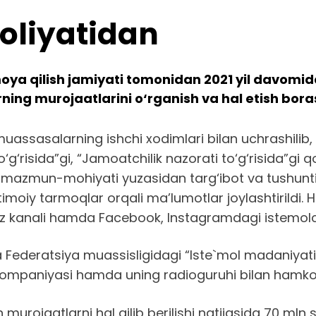
oliyatidan
oya qilish jamiyati tomonidan 2021 yil davomid
ning murojaatlarini o‘rganish va hal etish boras
uassasalarning ishchi xodimlari bilan uchrashilib, 
to‘g‘risida”gi, “Jamoatchilik nazorati to‘g‘risida”
mazmun-mohiyati yuzasidan targ‘ibot va tushuntirish
imoiy tarmoqlar orqali ma’lumotlar joylashtirildi.
z kanali hamda Facebook, Instagramdagi istemolchi
a Federatsiya muassisligidagi “Iste`mol madaniyati
iokompaniyasi hamda uning radioguruhi bilan hamkor
urojaatlarni hal qilib berilishi natijasida 70 mln