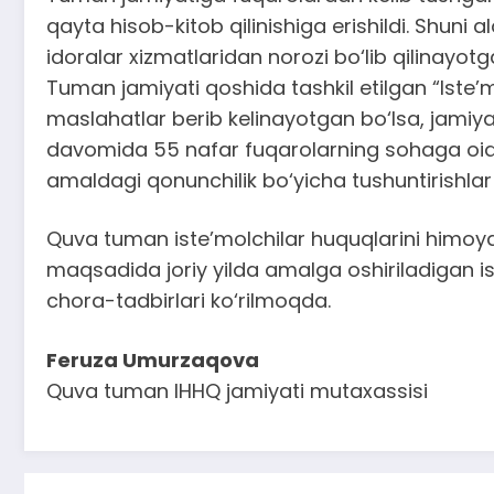
qayta hisob-kitob qilinishiga erishildi. Shuni
idoralar xizmatlaridan norozi bo‘lib qilinayo
Tuman jamiyati qoshida tashkil etilgan “Iste
maslahatlar berib kelinayotgan bo‘lsa, jamiya
davomida 55 nafar fuqarolarning sohaga oid 
amaldagi qonunchilik bo‘yicha tushuntirishlar b
Quva tuman iste’molchilar huquqlarini himoya 
maqsadida joriy yilda amalga oshiriladigan ish
chora-tadbirlari ko‘rilmoqda.
Feruza Umurzaqova
Quva tuman IHHQ jamiyati mutaxassisi