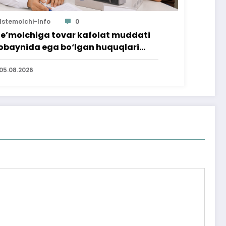
Istemolchi-Info
0
te’molchiga tovar kafolat muddati
baynida ega bo‘lgan huquqlari
’minlab berildi
05.08.2026