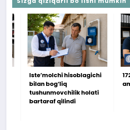
Sizga qiziqarli bo'lishi mumkin
Iste’molchi hisoblagichi
172 mill
bilan bog‘liq
ammo u
tushunmovchilik holati
bartaraf qilindi