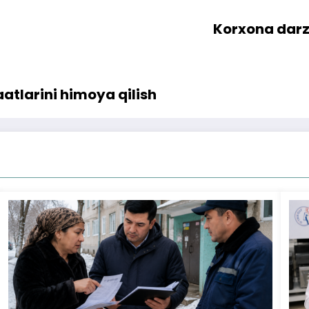
Korxona darz 
tlarini himoya qilish