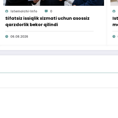
Istemolchi-Info
0
Sifatsiz issiqlik xizmati uchun asossiz
Is
qarzdorlik bekor qilindi
mo
ta
06.08.2026