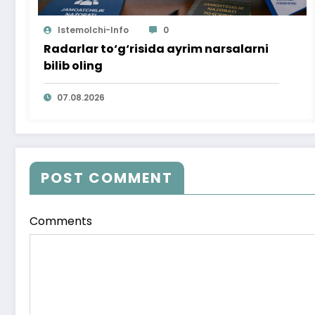
Istemolchi-Info
0
Radarlar to‘g‘risida ayrim narsalarni
bilib oling
07.08.2026
POST COMMENT
Comments