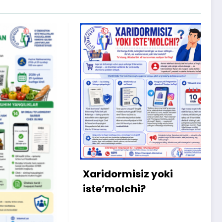
X
m
b
q
Xaridormisiz yoki
k
iste’molchi?