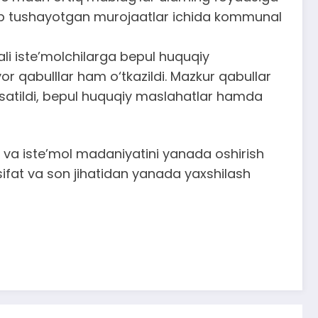
 kelib tushayotgan murojaatlar ichida kommunal
li iste’molchilarga bepul huquqiy
or qabulllar ham o‘tkazildi. Mazkur qabullar
satildi, bepul huquqiy maslahatlar hamda
i va iste’mol madaniyatini yanada oshirish
 sifat va son jihatidan yanada yaxshilash