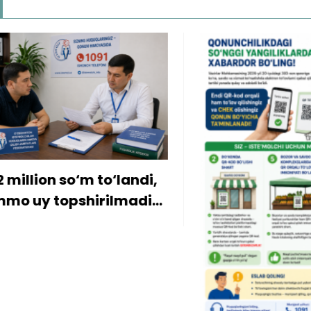
ion so‘m to‘landi,
y topshirilmadi…