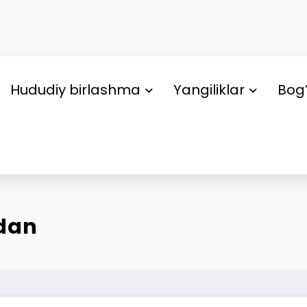
Hududiy birlashma
Yangiliklar
Bog’
idan