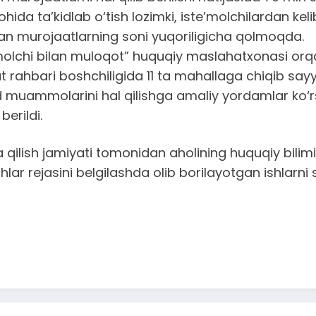
 alohida ta’kidlab o‘tish lozimki, iste’molchilardan
tgan murojaatlarning soni yuqoriligicha qolmoqda.
’molchi bilan muloqot” huquqiy maslahatxonasi orqa
t rahbari boshchiligida 11 ta mahallaga chiqib sayy
muammolarini hal qilishga amaliy yordamlar ko‘r
erildi.
qilish jamiyati tomonidan aholining huquqiy bilim
lar rejasini belgilashda olib borilayotgan ishlarni