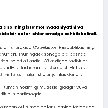
a aholining iste’mol madaniyatini va
ida bir qator ishlar amalga oshirib kelindi.
ular ishtirokida O‘zbekiston Respublikasining
gi qonunlari, shuningdek sohaga oid boshqa
 ishlari o‘tkazildi. O‘tkazilgan tadbirlar
 Hududiy birlashmaning istemolchi-info.uz
-info sahifalari shular jumlasidandir.
”, tuman hokimligi muassisligidagi “Quva
lik olib borilmoqda.
 so‘mdan ortiq mablag‘lar ularning foydasiga