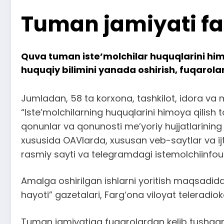
Tuman jamiyati fa
Quva tuman iste’molchilar huquqlarini him
huquqiy bilimini yanada oshirish, fuqarolar
Jumladan, 58 ta korxona, tashkilot, idora va m
“Iste’molchilarning huquqlarini himoya qilish 
qonunlar va qonunosti me’yoriy hujjatlarining 
xususida OAVlarda, xususan veb-saytlar va ijt
rasmiy sayti va telegramdagi istemolchiinfou
Amalga oshirilgan ishlarni yoritish maqsadid
hayoti” gazetalari, Farg‘ona viloyat telerad
Tuman jamiyatiga fuqarolardan kelib tushgan m