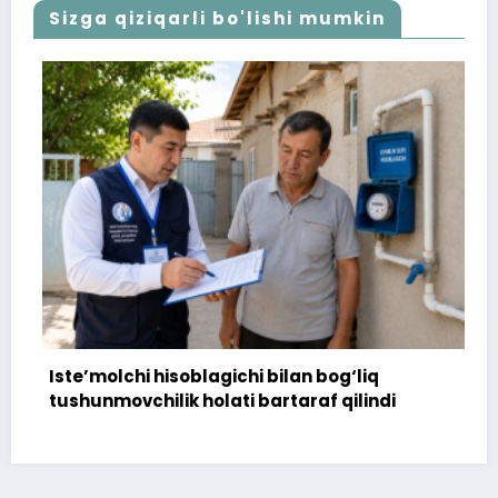
Sizga qiziqarli bo'lishi mumkin
olchi hisoblagichi bilan bog‘liq
172 million
movchilik holati bartaraf qilindi
topshirilm