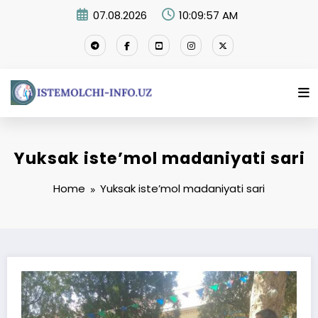
Skip
07.08.2026
10:09:58 AM
to
content
Yuksak iste’mol madaniyati sari
Home
Yuksak iste’mol madaniyati sari