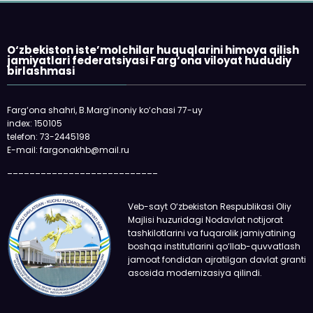
O‘zbekiston iste’molchilar huquqlarini himoya qilish
jamiyatlari federatsiyasi Farg‘ona viloyat hududiy
birlashmasi
Farg‘ona shahri, B.Marg‘inoniy ko‘chasi 77-uy
index: 150105
telefon: 73-2445198
E-mail: fargonakhb@mail.ru
___________________________
Veb-sayt O‘zbekiston Respublikasi Oliy
Majlisi huzuridagi Nodavlat notijorat
tashkilotlarini va fuqarolik jamiyatining
boshqa institutlarini qo‘llab-quvvatlash
jamoat fondidan ajratilgan davlat granti
asosida modernizasiya qilindi.