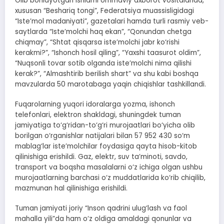
Olib borilayotgan ishlarni ommaviy axborot vositalarida,
xususan “Beshariq tongi”, Federatsiya muassisligidagi
“Iste’mol madaniyati”, gazetalari hamda turli rasmiy veb-
saytlarda “Iste’molchi haq ekan”, “Qonundan chetga
chiqmay”, “Shtat qisqarsa iste’molchi jabr ko‘rishi
kerakmi?”, “Ishonch hosil qiling”, “Yaxshi taasurot oldim”,
“Nuqsonli tovar sotib olganda iste’molchi nima qilishi
kerak?”, “Almashtirib berilish shart” va shu kabi boshqa
mavzularda 50 marotabaga yaqin chiqishlar tashkillandi.
Fuqarolarning yuqori idoralarga yozma, ishonch
telefonlari, elektron shakldagi, shuningdek tuman
jamiyatiga to‘g‘ridan-to‘g‘ri murojaatlari bo‘yicha olib
borilgan o‘rganishlar natijalari bilan 57 952 430 so‘m
mablag‘lar iste’molchilar foydasiga qayta hisob-kitob
qilinishiga erishildi. Gaz, elektr, suv ta’minoti, savdo,
transport va boqsha masalalarni o‘z ichiga olgan ushbu
murojaatlarning barchasi o‘z muddatlarida ko‘rib chiqilib,
mazmunan hal qilinishiga erishildi.
Tuman jamiyati joriy “Inson qadrini ulug‘lash va faol
mahalla yili”da ham o‘z oldiga amaldagi qonunlar va