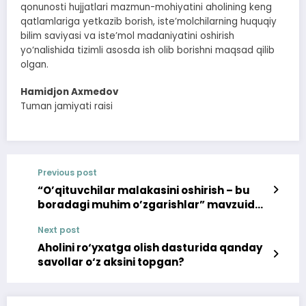
qonunosti hujjatlari mazmun-mohiyatini aholining keng
qatlamlariga yetkazib borish, iste’molchilarning huquqiy
bilim saviyasi va iste’mol madaniyatini oshirish
yo‘nalishida tizimli asosda ish olib borishni maqsad qilib
olgan.
Hamidjon Axmedov
Tuman jamiyati raisi
Previous post
“O’qituvchilar malakasini oshirish – bu
boradagi muhim o’zgarishlar” mavzuida
matbuot anjumani tashkil etildi
Next post
Aholini ro‘yxatga olish dasturida qanday
savollar o‘z aksini topgan?