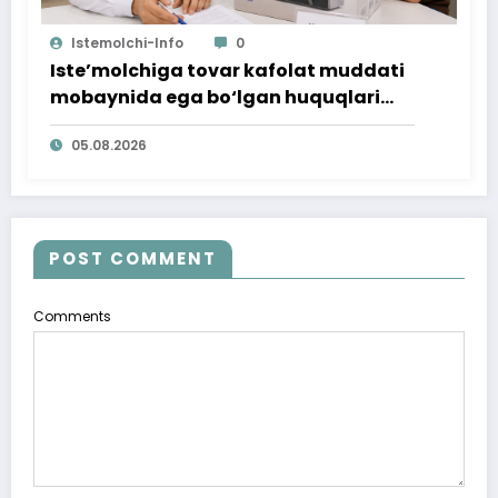
Istemolchi-Info
0
Iste’molchiga tovar kafolat muddati
mobaynida ega bo‘lgan huquqlari
ta’minlab berildi
05.08.2026
POST COMMENT
Comments