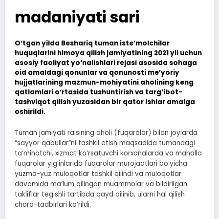
madaniyati sari
O‘tgan yilda Beshariq tuman iste’molchilar
huquqlarini himoya qilish jamiyatining 2021 yil uchun
asosiy faoliyat yo‘nalishlari rejasi asosida sohaga
oid amaldagi qonunlar va qonunosti me’yoriy
hujjatlarining mazmun-mohiyatini aholining keng
qatlamlari o‘rtasida tushuntirish va targ‘ibot-
tashviqot qilish yuzasidan bir qator ishlar amalga
oshirildi.
Tuman jamiyati raisining aholi (fuqarolar) bilan joylarda
“sayyor qabullar”ni tashkil etish maqsadida tumandagi
ta’minotchi, xizmat ko‘rsatuvchi korxonalarda va mahalla
fuqarolar yig‘inlarida fuqarolar murojaatlari bo‘yicha
yuzma-yuz muloqotlar tashkil qilindi va muloqotlar
davomida ma’lum qilingan muammolar va bildirilgan
takliflar tegishli tartibda qayd qilinib, ularni hal qilish
chora-tadbirlari ko‘rildi.