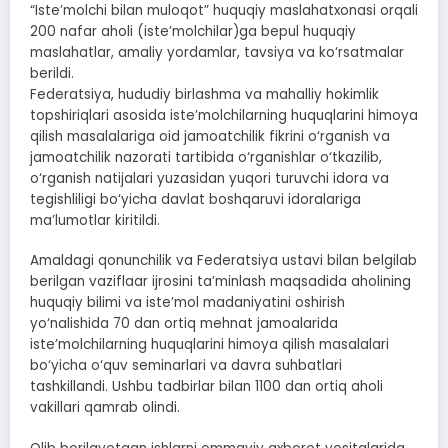
“Iste’molchi bilan muloqot” huquqiy maslahatxonasi orqali
200 nafar aholi (iste’molchilar)ga bepul huquqiy
maslahatlar, amaliy yordamlar, tavsiya va ko‘rsatmalar
berildi.
Federatsiya, hududiy birlashma va mahalliy hokimlik
topshiriqlari asosida iste’molchilarning huquqlarini himoya
qilish masalalariga oid jamoatchilik fikrini o‘rganish va
jamoatchilik nazorati tartibida o‘rganishlar o‘tkazilib,
o‘rganish natijalari yuzasidan yuqori turuvchi idora va
tegishliligi bo‘yicha davlat boshqaruvi idoralariga
ma’lumotlar kiritildi.
Amaldagi qonunchilik va Federatsiya ustavi bilan belgilab
berilgan vaziflaar ijrosini ta’minlash maqsadida aholining
huquqiy bilimi va iste’mol madaniyatini oshirish
yo‘nalishida 70 dan ortiq mehnat jamoalarida
iste’molchilarning huquqlarini himoya qilish masalalari
bo‘yicha o‘quv seminarlari va davra suhbatlari
tashkillandi. Ushbu tadbirlar bilan 1100 dan ortiq aholi
vakillari qamrab olindi.