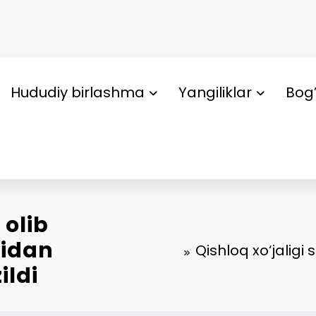
Hududiy birlashma
Yangiliklar
Bog’
 olib
sidan
Qishloq xo‘jaligi
ildi