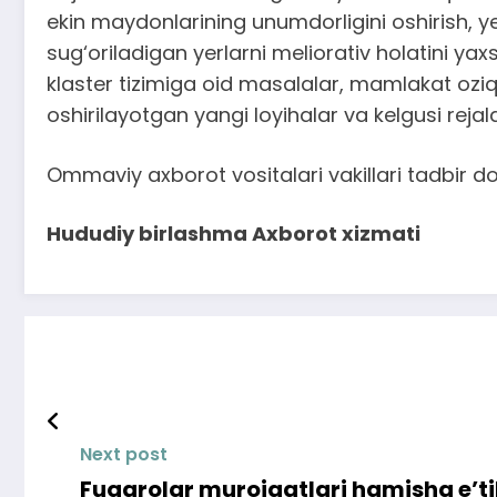
ekin maydonlarining unumdorligini oshirish, ye
sug‘oriladigan yerlarni meliorativ holatini yaxs
klaster tizimiga oid masalalar, mamlakat ozi
oshirilayotgan yangi loyihalar va kelgusi rejal
Ommaviy axborot vositalari vakillari tadbir doi
Hududiy birlashma Axborot xizmati
Next post
Fuqarolar murojaatlari hamisha e’t