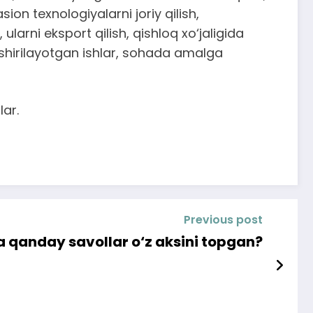
on texnologiyalarni joriy qilish,
 ularni eksport qilish, qishloq xo‘jaligida
oshirilayotgan ishlar, sohada amalga
lar.
Previous post
da qanday savollar o‘z aksini topgan?