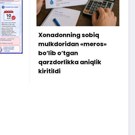
sobiq
Internetdagi xarid
«meros»
amalga oshmagani
sababli 300 ming so‘m
niqlik
iste’molchiga qaytarildi