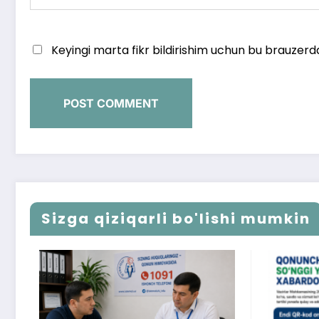
Keyingi marta fikr bildirishim uchun bu brauzerd
Sizga qiziqarli bo'lishi mumkin