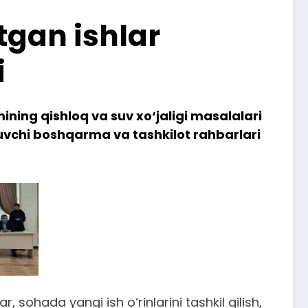
tgan ishlar
i
ing qishloq va suv xo‘jaligi masalalari
uvchi boshqarma va tashkilot rahbarlari
 sohada yangi ish o‘rinlarini tashkil qilish,