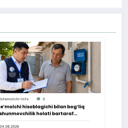
Istemolchi-Info
0
te’molchi hisoblagichi bilan bog‘liq
shunmovchilik holati bartaraf
lindi
04.08.2026