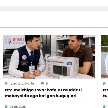
Istemolchi-Info
0
Iste’molchiga tovar kafolat muddati
Is
mobaynida ega bo‘lgan huquqlari
tu
ta’minlab berildi
qi
05.08.2026