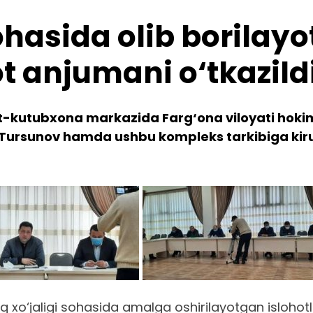
ohasida olib borilayo
 anjumani o‘tkazild
kutubxona markazida Farg‘ona viloyati hokimin
h Tursunov hamda ushbu kompleks tarkibiga kir
 xo‘jaligi sohasida amalga oshirilayotgan islohotlar,