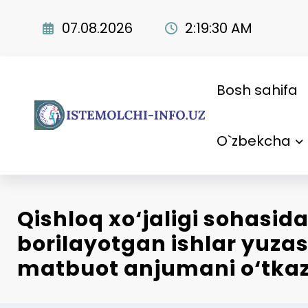
Skip
to
07.08.2026
2:19:31 AM
content
Bosh sahifa
O`zbekcha
Qishloq xo‘jaligi sohasida
borilayotgan ishlar yuza
matbuot anjumani o‘tkaz