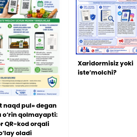
Xonadonning 
mulkdoridan 
bo‘lib o‘tgan
qarzdorlikka a
aridormisiz yoki
kiritildi
ste’molchi?