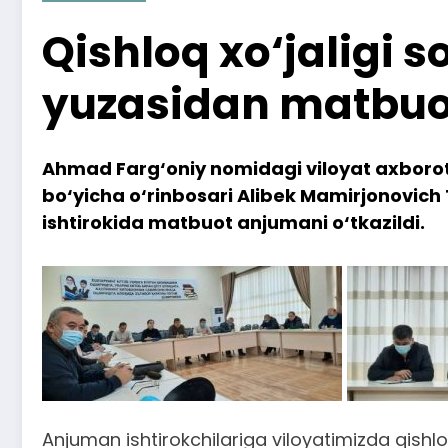
Qishloq xo‘jaligi s
yuzasidan matbuot
Ahmad Farg‘oniy nomidagi viloyat axborot-
bo‘yicha o‘rinbosari Alibek Mamirjonovic
ishtirokida matbuot anjumani o‘tkazildi.
Anjuman ishtirokchilariga viloyatimizda qishloq