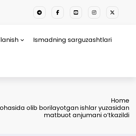
lanish
Ismadning sarguzashtlari
Home
 sohasida olib borilayotgan ishlar yuzasidan
matbuot anjumani o‘tkazildi