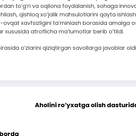
rdan to‘g‘ri va oqilona foydalanish, sohaga innovasi
hilash, qishloq xo‘jalik mahsulotlarini qayta ishlash,
q-ovqat xavfsizligini ta’minlash borasida amalga 
ar xususida atroflicha ma’lumotlar berib o‘tildi.
rasida o‘zlarini qiziqtirgan savollarga javoblar oldi
Aholini ro‘yxatga olish dasturi
iborda