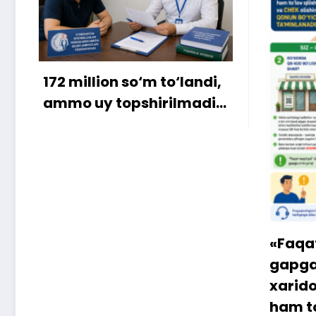
andi,
adi…
X
i
«Faqat naqd pul» degan
gapga o‘rin qolmayapti:
xaridor QR-kod orqali
ham to‘lay oladi