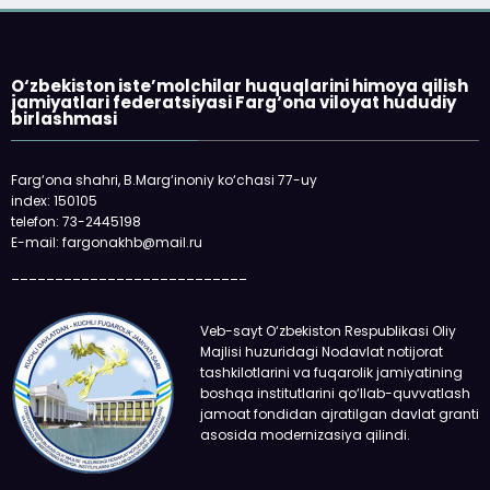
O‘zbekiston iste’molchilar huquqlarini himoya qilish
jamiyatlari federatsiyasi Farg‘ona viloyat hududiy
birlashmasi
Farg‘ona shahri, B.Marg‘inoniy ko‘chasi 77-uy
index: 150105
telefon: 73-2445198
E-mail: fargonakhb@mail.ru
___________________________
Veb-sayt O‘zbekiston Respublikasi Oliy
Majlisi huzuridagi Nodavlat notijorat
tashkilotlarini va fuqarolik jamiyatining
boshqa institutlarini qo‘llab-quvvatlash
jamoat fondidan ajratilgan davlat granti
asosida modernizasiya qilindi.