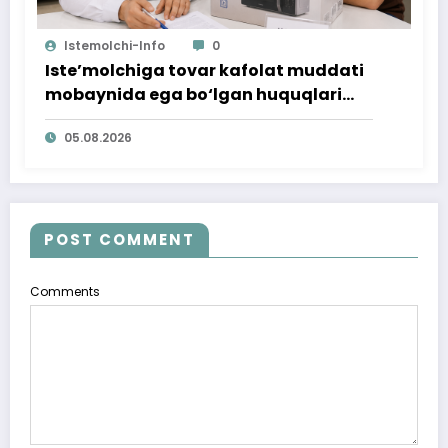
Istemolchi-Info
0
Iste’molchiga tovar kafolat muddati
mobaynida ega bo‘lgan huquqlari
ta’minlab berildi
05.08.2026
POST COMMENT
Comments