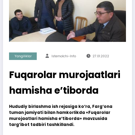
Yangiliklar
Istemolchi-Info
27.01.2022
Fuqarolar murojaatlari
hamisha e’tiborda
Hududiy birlashma ish rejasiga ko‘ra, Farg‘ona
tuman jamiyati bilan hamkorlikda «Fuqarolar
murojaatlari hamisha e’tiborda» mavzusida
targ‘ibot tadbiri tashkillandi.