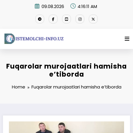
Skip
09.08.2026
4:16:12 AM
to
content
Fuqarolar murojaatlari hamisha
e’tiborda
Home
Fuqarolar murojaatlari hamisha e’tiborda