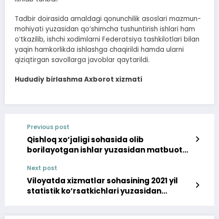
Tadbir doirasida amaldagi qonunchilik asoslari mazmun-
mohiyati yuzasidan qo‘shimcha tushuntirish ishlari ham
o‘tkazilib, ishchi xodimlarni Federatsiya tashkilotlari bilan
yaqin hamkorlikda ishlashga chaqirildi hamda ularni
qiziqtirgan savollarga javoblar qaytarildi.
Hududiy birlashma Axborot xizmati
Previous post
Qishloq xo‘jaligi sohasida olib
borilayotgan ishlar yuzasidan matbuot
anjumani o‘tkazildi
Next post
Viloyatda xizmatlar sohasining 2021 yil
statistik ko‘rsatkichlari yuzasidan
matbuot anjumani tashkillandi