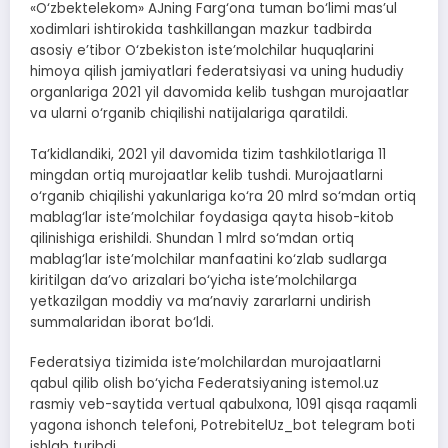
«O‘zbektelekom» AJning Farg‘ona tuman bo‘limi mas’ul
xodimlari ishtirokida tashkillangan mazkur tadbirda
asosiy e’tibor O‘zbekiston iste’molchilar huquqlarini
himoya qilish jamiyatlari federatsiyasi va uning hududiy
organlariga 2021 yil davomida kelib tushgan murojaatlar
va ularni o‘rganib chiqilishi natijalariga qaratildi.
Ta’kidlandiki, 2021 yil davomida tizim tashkilotlariga 11
mingdan ortiq murojaatlar kelib tushdi. Murojaatlarni
o‘rganib chiqilishi yakunlariga ko‘ra 20 mlrd so‘mdan ortiq
mablag‘lar iste’molchilar foydasiga qayta hisob-kitob
qilinishiga erishildi. Shundan 1 mlrd so‘mdan ortiq
mablag‘lar iste’molchilar manfaatini ko‘zlab sudlarga
kiritilgan da’vo arizalari bo‘yicha iste’molchilarga
yetkazilgan moddiy va ma’naviy zararlarni undirish
summalaridan iborat bo‘ldi.
Federatsiya tizimida iste’molchilardan murojaatlarni
qabul qilib olish bo‘yicha Federatsiyaning istemol.uz
rasmiy veb-saytida vertual qabulxona, 1091 qisqa raqamli
yagona ishonch telefoni, PotrebitelUz_bot telegram boti
ishlab turibdi.