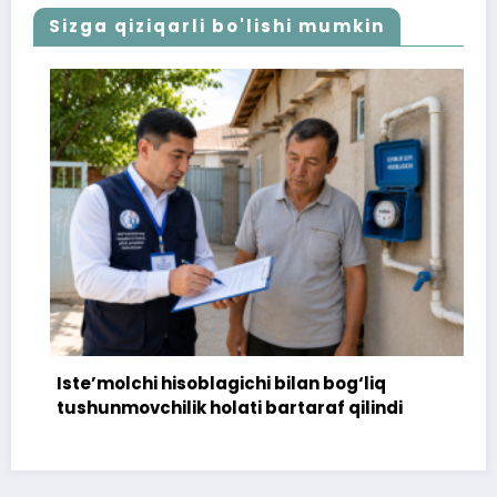
Sizga qiziqarli bo'lishi mumkin
Iste’molchi hisoblagichi bilan bog‘liq
tushunmovchilik holati bartaraf qilindi