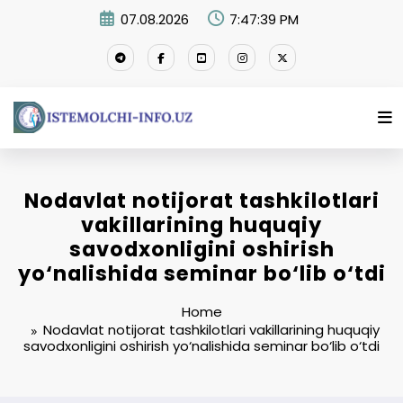
Skip
07.08.2026
7:47:40 PM
to
content
Nodavlat notijorat tashkilotlari
vakillarining huquqiy
savodxonligini oshirish
yo‘nalishida seminar bo‘lib o‘tdi
Home
Nodavlat notijorat tashkilotlari vakillarining huquqiy
savodxonligini oshirish yo‘nalishida seminar bo‘lib o‘tdi