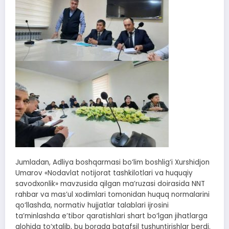
Jumladan, Adliya boshqarmasi bo‘lim boshlig‘i Xurshidjon
Umarov «Nodavlat notijorat tashkilotlari va huquqiy
savodxonlik» mavzusida qilgan ma’ruzasi doirasida NNT
rahbar va mas’ul xodimlari tomonidan huquq normalarini
qo‘llashda, normativ hujjatlar talablari ijrosini
ta’minlashda e’tibor qaratishlari shart bo‘lgan jihatlarga
alohida to‘xtalib, bu borada batafsil tushuntirishlar berdi.