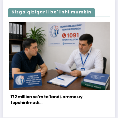
Sizga qiziqarli bo'lishi mumkin
172 million so‘m to‘landi, ammo uy
topshirilmadi…