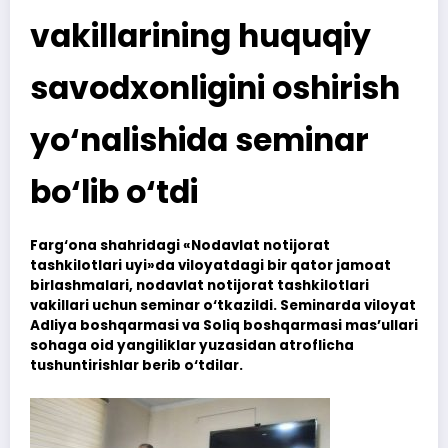
vakillarining huquqiy
savodxonligini oshirish
yo‘nalishida seminar
bo‘lib o‘tdi
Farg‘ona shahridagi «Nodavlat notijorat
tashkilotlari uyi»da viloyatdagi bir qator jamoat
birlashmalari, nodavlat notijorat tashkilotlari
vakillari uchun seminar o‘tkazildi. Seminarda viloyat
Adliya boshqarmasi va Soliq boshqarmasi mas’ullari
sohaga oid yangiliklar yuzasidan atroflicha
tushuntirishlar berib o‘tdilar.