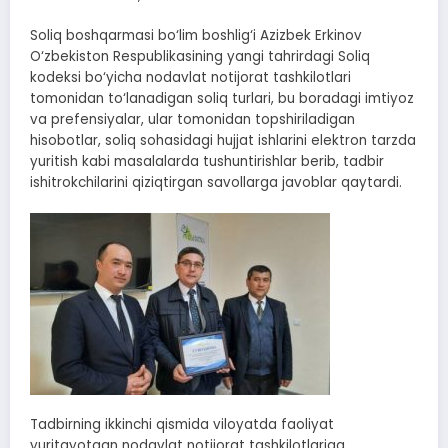
Soliq boshqarmasi bo‘lim boshlig‘i Azizbek Erkinov
O‘zbekiston Respublikasining yangi tahrirdagi Soliq
kodeksi bo‘yicha nodavlat notijorat tashkilotlari
tomonidan to‘lanadigan soliq turlari, bu boradagi imtiyoz
va prefensiyalar, ular tomonidan topshiriladigan
hisobotlar, soliq sohasidagi hujjat ishlarini elektron tarzda
yuritish kabi masalalarda tushuntirishlar berib, tadbir
ishitrokchilarini qiziqtirgan savollarga javoblar qaytardi.
Tadbirning ikkinchi qismida viloyatda faoliyat
yuritayotgan nodavlat notijorat tashkilotlariga