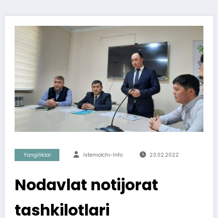
Yangiliklar
Istemolchi-Info
23.02.2022
Nodavlat notijorat
tashkilotlari