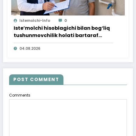
Istemolchi-Info
0
Iste’molchi hisoblagichi bilan bog‘liq
tushunmovchilik holati bartaraf
qilindi
04.08.2026
POST COMMENT
Comments