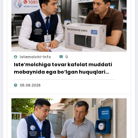
Istemolchi-Info
0
Iste’molchiga tovar kafolat muddati
mobaynida ega bo‘lgan huquqlari
ta’minlab berildi
05.08.2026