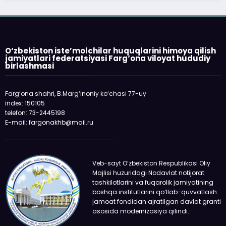
O‘zbekiston iste’molchilar huquqlarini himoya qilish
jamiyatlari federatsiyasi Farg‘ona viloyat hududiy
birlashmasi
Farg‘ona shahri, B.Marg‘inoniy ko‘chasi 77-uy
index: 150105
telefon: 73-2445198
E-mail: fargonakhb@mail.ru
___________________________
Veb-sayt O‘zbekiston Respublikasi Oliy
Majlisi huzuridagi Nodavlat notijorat
tashkilotlarini va fuqarolik jamiyatining
boshqa institutlarini qo‘llab-quvvatlash
jamoat fondidan ajratilgan davlat granti
asosida modernizasiya qilindi.