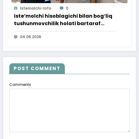
Istemolchi-Info
0
Iste’molchi hisoblagichi bilan bog‘liq
tushunmovchilik holati bartaraf
qilindi
04.08.2026
POST COMMENT
Comments