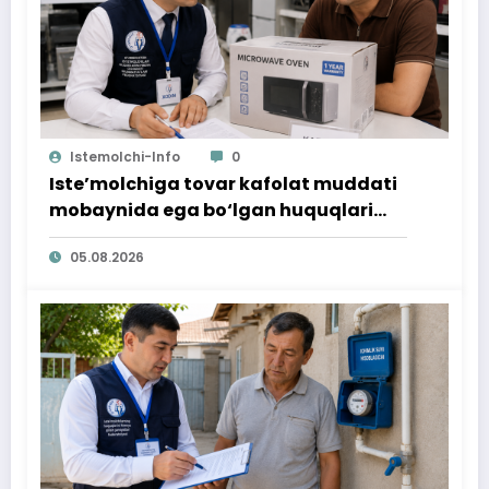
Istemolchi-Info
0
Iste’molchiga tovar kafolat muddati
mobaynida ega bo‘lgan huquqlari
ta’minlab berildi
05.08.2026