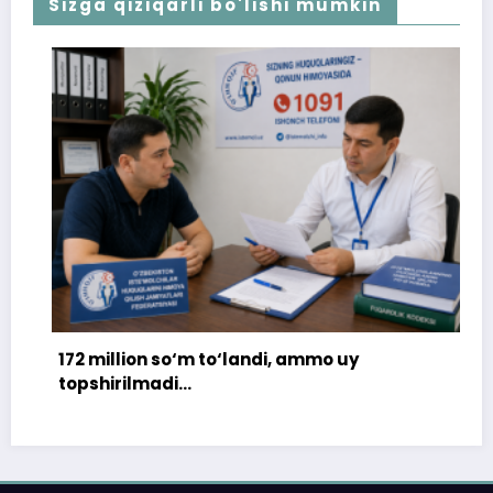
Sizga qiziqarli bo'lishi mumkin
172 million so‘m to‘landi, ammo uy
topshirilmadi…