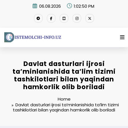
Skip
06.08.2026
1:02:51 PM
to
content
Davlat dasturlari ijrosi
ta’minlanishida ta’lim tizimi
tashkilotlari bilan yaqindan
hamkorlik olib boriladi
Home
Davlat dasturlari ijrosi ta’minlanishida ta’lim tizimi
tashkilotlari bilan yaqindan hamkorlik olib boriladi