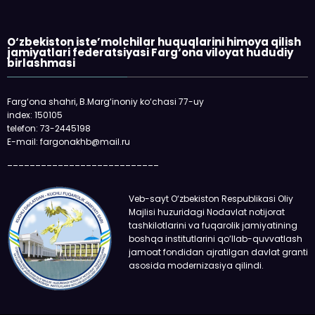
O‘zbekiston iste’molchilar huquqlarini himoya qilish
jamiyatlari federatsiyasi Farg‘ona viloyat hududiy
birlashmasi
Farg‘ona shahri, B.Marg‘inoniy ko‘chasi 77-uy
index: 150105
«F
telefon: 73-2445198
E-mail: fargonakhb@mail.ru
qo
ol
___________________________
Veb-sayt O‘zbekiston Respublikasi Oliy
Majlisi huzuridagi Nodavlat notijorat
tashkilotlarini va fuqarolik jamiyatining
boshqa institutlarini qo‘llab-quvvatlash
jamoat fondidan ajratilgan davlat granti
asosida modernizasiya qilindi.