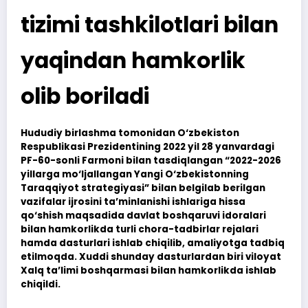
tizimi tashkilotlari bilan
yaqindan hamkorlik
olib boriladi
Hududiy birlashma tomonidan O‘zbekiston
Respublikasi Prezidentining 2022 yil 28 yanvardagi
PF-60-sonli Farmoni bilan tasdiqlangan “2022-2026
yillarga mo‘ljallangan Yangi O‘zbekistonning
Taraqqiyot strategiyasi” bilan belgilab berilgan
vazifalar ijrosini ta’minlanishi ishlariga hissa
qo‘shish maqsadida davlat boshqaruvi idoralari
bilan hamkorlikda turli chora-tadbirlar rejalari
hamda dasturlari ishlab chiqilib, amaliyotga tadbiq
etilmoqda. Xuddi shunday dasturlardan biri viloyat
Xalq ta’limi boshqarmasi bilan hamkorlikda ishlab
chiqildi.