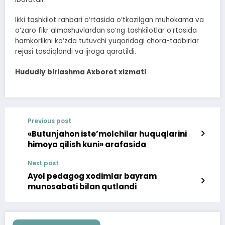
Ikki tashkilot rahbari o‘rtasida o‘tkazilgan muhokama va
o‘zaro fikr almashuvlardan so‘ng tashkilotlar o‘rtasida
hamkorlikni ko‘zda tutuvchi yuqoridagi chora-tadbirlar
rejasi tasdiqlandi va ijroga qaratildi.
Hududiy birlashma Axborot xizmati
Previous post
«Butunjahon iste’molchilar huquqlarini
himoya qilish kuni» arafasida
Next post
Ayol pedagog xodimlar bayram
munosabati bilan qutlandi