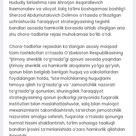
Hududiy birlashma raisi Ahrorjon Asqaralievich
Raxmonaliev va viloyat Xalq ta’limi boshqarmasi boshlig‘i
Sherzod Abdumutalovich Dolimov o‘rtasida o‘tkazilgan
uchrashuvda Taraqqiyot strategiyasining tegishli
bandlari asosida hamkorlik borasida ishlab chiqilgan ana
shu chora-tadbirlar rejasi muhokamasi bo‘lib o‘tdi.
Chora-tadbirlar rejasidan ko‘zlangan asosiy maqsad
tizim tashkilotlari o‘rtasida O‘zbekiston Respublikasining
“Ijtimoiy sheriklik to‘g‘risida”gi qonuni asosida yaqindan
ijtimoiy sheriklik va hamkorlik aloqalarini yo‘lga qo‘yish,
qonun bilan belgilab berilgan huquq va vakolatlardan
foydalangan holda, “Iste’molchilarning huquqlarini
himoya qilish to‘g‘risida”gi va “Jamoatchilik nazorati
to‘g‘risida”gi qonunlari, shuningdek Taraqqiyot
strategiyasining qonun ijodkorligi jarayonida fuqarolik
institutlari bilan maslahatlashuvlar, xalq bilan muloqot
mexanizmlarini takomillashtirish, ta’sirchan jamoatchilik
nazoratini amalga oshirish, fuqarolar o‘rtasida qonunga
hurmat hissini shakllantirish, ta’lim sohasiga taalluqli
bandlari ijrosini ta’minlanishida o‘zaro hamkorlik qilishdan
iboratdir.