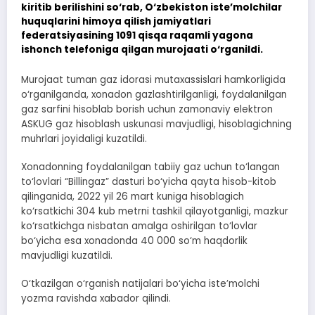
kiritib berilishini so‘rab, O‘zbekiston iste’molchilar
huquqlarini himoya qilish jamiyatlari
federatsiyasining 1091 qisqa raqamli yagona
ishonch telefoniga qilgan murojaati o‘rganildi.
Murojaat tuman gaz idorasi mutaxassislari hamkorligida
o‘rganilganda, xonadon gazlashtirilganligi, foydalanilgan
gaz sarfini hisoblab borish uchun zamonaviy elektron
ASKUG gaz hisoblash uskunasi mavjudligi, hisoblagichning
muhrlari joyidaligi kuzatildi.
Xonadonning foydalanilgan tabiiy gaz uchun to‘langan
to‘lovlari “Billingaz” dasturi bo‘yicha qayta hisob-kitob
qilinganida, 2022 yil 26 mart kuniga hisoblagich
ko‘rsatkichi 304 kub metrni tashkil qilayotganligi, mazkur
ko‘rsatkichga nisbatan amalga oshirilgan to‘lovlar
bo‘yicha esa xonadonda 40 000 so‘m haqdorlik
mavjudligi kuzatildi.
O‘tkazilgan o‘rganish natijalari bo‘yicha iste’molchi
yozma ravishda xabador qilindi.