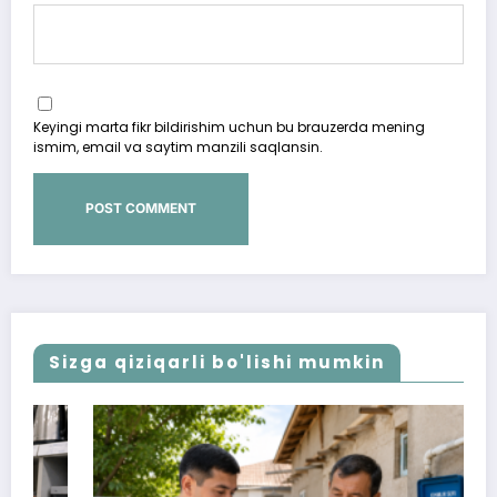
Keyingi marta fikr bildirishim uchun bu brauzerda mening
ismim, email va saytim manzili saqlansin.
Sizga qiziqarli bo'lishi mumkin