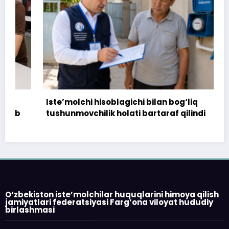
Iste’molchi hisoblagichi bilan bog‘liq
tushunmovchilik holati bartaraf qilindi
O‘zbekiston iste’molchilar huquqlarini himoya qilish
jamiyatlari federatsiyasi Farg‘ona viloyat hududiy
birlashmasi