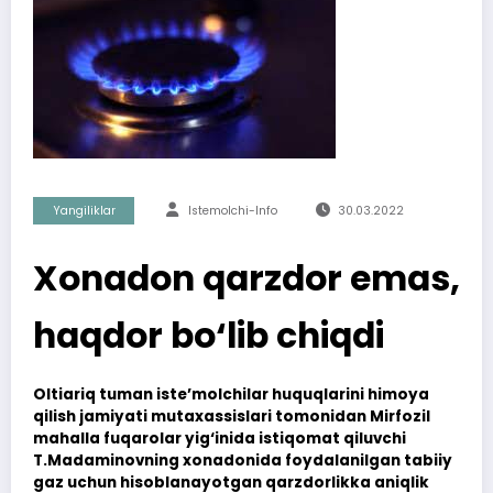
Yangiliklar
Istemolchi-Info
30.03.2022
Xonadon qarzdor emas,
haqdor bo‘lib chiqdi
Oltiariq tuman iste’molchilar huquqlarini himoya
qilish jamiyati mutaxassislari tomonidan Mirfozil
mahalla fuqarolar yig‘inida istiqomat qiluvchi
T.Madaminovning xonadonida foydalanilgan tabiiy
gaz uchun hisoblanayotgan qarzdorlikka aniqlik