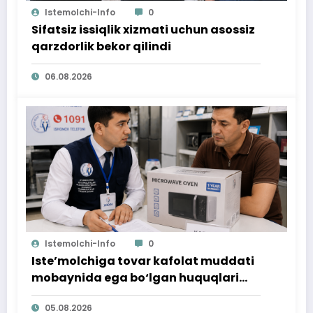
Istemolchi-Info
0
Sifatsiz issiqlik xizmati uchun asossiz
qarzdorlik bekor qilindi
06.08.2026
Istemolchi-Info
0
Iste’molchiga tovar kafolat muddati
mobaynida ega bo‘lgan huquqlari
ta’minlab berildi
05.08.2026